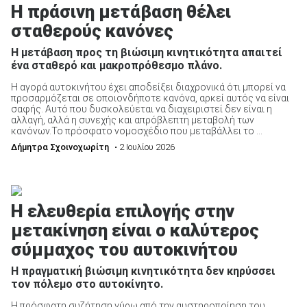
Η πράσινη μετάβαση θέλει
σταθερούς κανόνες
H μετάβαση προς τη βιώσιμη κινητικότητα απαιτεί
ένα σταθερό και μακροπρόθεσμο πλάνο.
ΑΝΑΖΗΤΗΣΗ
Η αγορά αυτοκινήτου έχει αποδείξει διαχρονικά ότι μπορεί να
προσαρμόζεται σε οποιονδήποτε κανόνα, αρκεί αυτός να είναι
σαφής. Αυτό που δυσκολεύεται να διαχειριστεί δεν είναι η
Μεταχειρισμένα
αλλαγή, αλλά η συνεχής και απρόβλεπτη μεταβολή των
κανόνων.Το πρόσφατο νομοσχέδιο που μεταβάλλει το ...
Δήμητρα Σχοινοχωρίτη
• 2 Ιουλίου 2026
Η ελευθερία επιλογής στην
ΑΝΑΖΗΤΗΣΗ
μετακίνηση είναι ο καλύτερος
σύμμαχος του αυτοκινήτου
Επιχειρήσεις
H πραγματική βιώσιμη κινητικότητα δεν κηρύσσει
τον πόλεμο στο αυτοκίνητο.
Η πρόσφατη συζήτηση γύρω από την αυστηροποίηση του