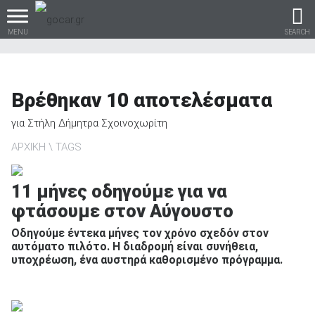
MENU
SEARCH
Βρέθηκαν
10
αποτελέσματα
Βρες τα πάντα για το
για
Στήλη Δήμητρα Σχοινοχωρίτη
αυτοκίνητο!
ΑΡΧΙΚΗ
TAGS
11 μήνες οδηγούμε για να
φτάσουμε στον Αύγουστο
βρες το!
Οδηγούμε έντεκα μήνες τον χρόνο σχεδόν στον
αυτόματο πιλότο. Η διαδρομή είναι συνήθεια,
υποχρέωση, ένα αυστηρά καθορισμένο πρόγραμμα.
Καινούρια