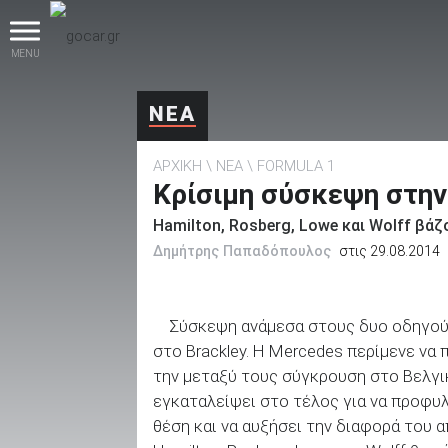
MENU
ΝΕΑ
ΑΡΧΙΚΗ
ΝΕΑ
FORMULA 1
Κρίσιμη σύσκεψη στη
Hamilton, Rosberg, Lowe και Wolff βά
Δημήτρης Παπαδόπουλος
στις 29.08.2014
βρες το!
Σύσκεψη ανάμεσα στους δυο οδηγούς
στο Brackley. Η Mercedes περίμενε να 
την μεταξύ τους σύγκρουση στο Βελγικ
Καινούρια
εγκαταλείψει στο τέλος για να προφυλά
θέση και να αυξήσει την διαφορά του 