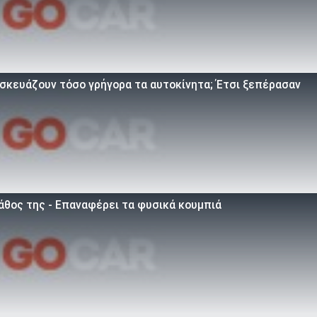
τασκευάζουν τόσο γρήγορα τα αυτοκίνητα; Έτσι ξεπέρασαν
άθος της - Επαναφέρει τα φυσικά κουμπιά