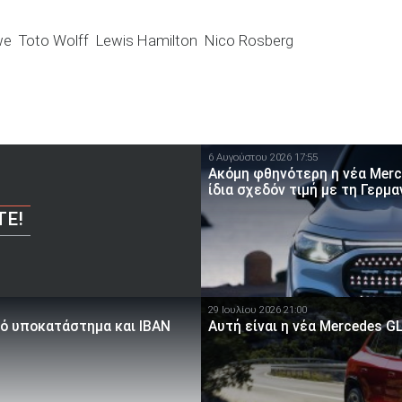
we
Toto Wolff
Lewis Hamilton
Nico Rosberg
6 Αυγούστου 2026 17:55
Ακόμη φθηνότερη η νέα Merc
ίδια σχεδόν τιμή με τη Γερμα
ΤΕ!
29 Ιουλίου 2026 21:00
κό υποκατάστημα και IBAN
Αυτή είναι η νέα Mercedes G