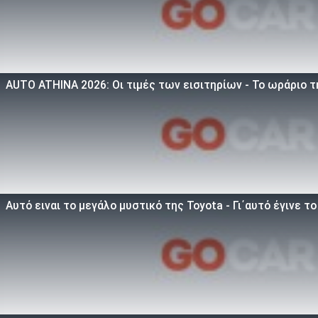
AUTO ATHINA 2026: Οι τιμές των εισιτηρίων - Το ωράριο 
Αυτό ειναι τo μεγάλο μυστικό της Toyota - Γι΄αυτό έγινε τ