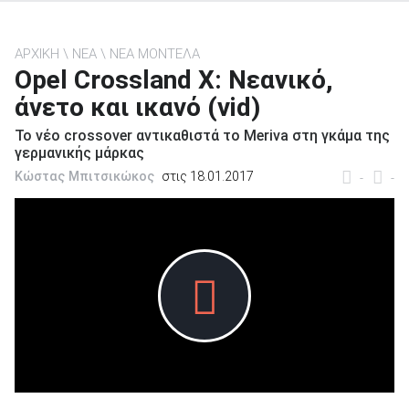
ΑΡΧΙΚΗ
ΝΕΑ
ΝΕΑ ΜΟΝΤΕΛΑ
Opel Crossland X: Νεανικό,
άνετο και ικανό (vid)
ΑΝΑΖΗΤΗΣΗ
Το νέο crossover αντικαθιστά το Meriva στη γκάμα της
γερμανικής μάρκας
Μεταχειρισμένα
Κώστας Μπιτσικώκος
στις 18.01.2017
-
-
ΑΝΑΖΗΤΗΣΗ
Επιχειρήσεις