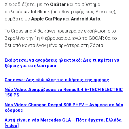
X εφοδιάζεται με το
OnStar
και το σύστημα
πολυμέσων IntelliLink (με οθόνη αφής έως 8 ίντσες),
συμβατό με
Apple CarPlay
και
Android Auto
.
Το Crossland X θα κάνει πρεμιέρα σε εκδήλωση στο
Βερολίνο την 1η Φεβρουαρίου, ενώ το GOCAR θα το
δει από κοντά έναν μήνα αργότερα στη Σόφια.
Σκέφτεσαι να αγοράσεις ηλεκτρικό; Δες τι πρέπει να
ξέρεις για τα ηλεκτρικά
Car news: Δες εδώ όλες τις ειδήσεις της ημέρας
Νέο Video: Δοκιμάζουμε το Renault 4 E-TECH ELECTRIC
150 PS
Νέο Video: Changan Deepal S05 PHEV – Ανάμεσα σε δύο
κόσμους
Αυτή είναι η νέα Mercedes GLA – Πότε έρχεται Ελλάδα
[video]