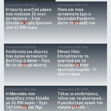
4 Αυγούστου 2026 18:12
5 Αυγούστου 2026 11:23
Η πρώτη κινεζική μάρκα
Πόσα και ποια
που πούλησε 20 εκατ.
αυτοκίνητα έχει ο
αυτοκίνητα – Στην
Κριστιάνο Ρονάλντο -
Ελλάδα οι τιμές ξεκινούν
Δείτε το γκαράζ του
από 22.990 ευρώ
4 Αυγούστου 2026 09:04
5 Αυγούστου 2026 15:36
Επιδότηση για ιδιώτες
Εθνική Οδός:
που έχουν αυτοκίνητο
Επιτρέπονται τα
βενζίνης ή diesel – Πώς
φορτηγά και τα
θα το κάνουμε σωστά;
λεωφορεία στην
αριστερή λωρίδα - Τι
λέει ο νόμος
5 Αυγούστου 2026 16:41
5 Αυγούστου 2026 18:00
Η Mercedes που
Τέλος οι επιδοτήσεις,
αγοράζεις στην Ελλάδα
τέλος και τα ηλεκτρικά; -
με 32.990 ευρώ – Έχει
Η μεγαλύτερη αγορά του
163 ίππους και 7άρι
κόσμου μίλησε