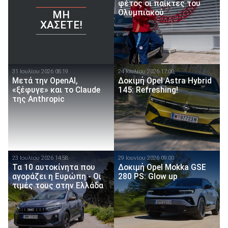
φέτος οι παίκτες του
Ολυμπιακού
ΜΗ
ΧΆΣΕΤΕ!
31 Ιουλίου 2026 08:19
24 Ιουλίου 2026 17:00
Μετά την OpenAI,
Δοκιμή Opel Astra Hybrid
«ξέφυγε» και το Claude
145: Refreshing!
της Anthropic
23 Ιουλίου 2026 14:58
29 Ιουνίου 2026 09:00
Τα 10 αυτοκίνητα που
Δοκιμή Opel Mokka GSE
αγοράζει η Ευρώπη - Οι
280 PS: Glow up
τιμές τους στην Ελλάδα