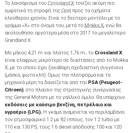
Το λανσάρισμα του
Crossland X
τονίζει ακόμη πιο
εμφατικά τη στροφή της
Opel
προς τα οχήματα
ελεύθερου χρόνου. Είναι το δεύτερο μοντέλο με το
ΑΝΑΖΗΤΗΣΗ
γράμμα «Χ» στο όνομά του, μετά το
Mokka X
, ενώ θα
ακολουθήσει αργότερα μέσα στο 2017 το μεγαλύτερο
Grandland X.
Με μήκος 4,21 m. και πλάτος 1,76 m., το
Crossland X
είναι ελαφρώς μικρότερο σε διαστάσεις από το Mokka
X, με το οποίο έχει ξεκάθαρη σχεδιαστική συγγένεια
(μάσκα, φώτα κλπ). Όμως την πλατφόρμα και τα
μηχανικά μέρη τα δανείζεται από την
PSA (Peugeot-
Citroen)
, στο πλαίσιο της στρατηγικής συνεργασίας
της General Motors με το γαλλικό όμιλο. Θα υπάρχουν
εκδόσεις με καύσιμο βενζίνη, πετρέλαιο και
υγραέριο (LPG).
Η γκάμα αναμένεται να περιλαμβάνει
τον ατμοσφαιρικό 1.2 με 82 ίππους, τον 1.2 turbo με
110 και 130 PS, τους 1.6 diesel απόδοσης 100 και 120