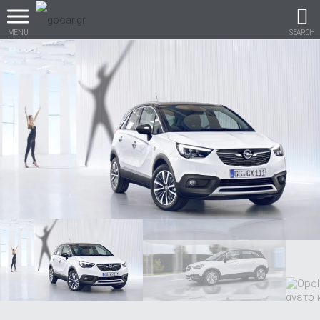
MENU
SEARCH
Βρες τα πάντα για το
αυτοκίνητο!
βρες το!
Καινούρια