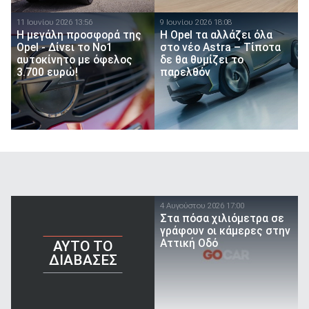
11 Ιουνίου 2026 13:56
9 Ιουνίου 2026 18:08
Η μεγάλη προσφορά της
H Opel τα αλλάζει όλα
Opel - Δίνει το Νο1
στο νέο Astra – Τίποτα
αυτοκίνητο με όφελος
δε θα θυμίζει το
3.700 ευρώ!
παρελθόν
4 Αυγούστου 2026 17:00
Στα πόσα χιλιόμετρα σε
γράφουν οι κάμερες στην
Αττική Οδό
AYTO TO
ΔΙΑΒΑΣΕΣ