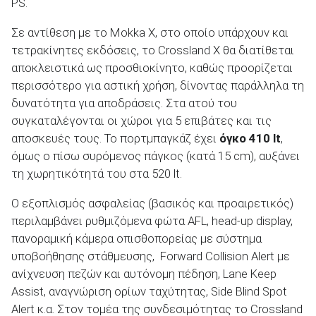
PS.
Σε αντίθεση με το Mokka X, στο οποίο υπάρχουν και
τετρακίνητες εκδόσεις, το Crossland X θα διατίθεται
αποκλειστικά ως προσθιοκίνητο, καθώς προορίζεται
περισσότερο για αστική χρήση, δίνοντας παράλληλα τη
δυνατότητα για αποδράσεις. Στα ατού του
συγκαταλέγονται οι χώροι για 5 επιβάτες και τις
αποσκευές τους. Το πορτμπαγκάζ έχει
όγκο 410 lt
,
όμως ο πίσω συρόμενος πάγκος (κατά 15 cm), αυξάνει
τη χωρητικότητά του στα 520 lt.
Ο εξοπλισμός ασφαλείας (βασικός και προαιρετικός)
περιλαμβάνει ρυθμιζόμενα φώτα AFL, head-up display,
πανοραμική κάμερα οπισθοπορείας με σύστημα
υποβοήθησης στάθμευσης, Forward Collision Alert με
ανίχνευση πεζών και αυτόνομη πέδηση, Lane Keep
Assist, αναγνώριση ορίων ταχύτητας, Side Blind Spot
Alert κ.α. Στον τομέα της συνδεσιμότητας το Crossland