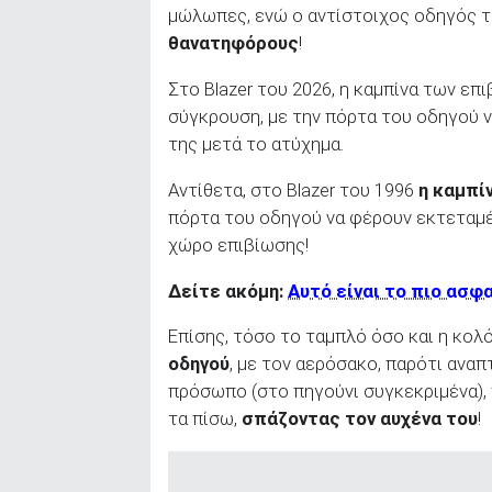
μώλωπες, ενώ ο αντίστοιχος οδηγός το
θανατηφόρους
!
Στο Blazer του 2026, η καμπίνα των ε
σύγκρουση, με την πόρτα του οδηγού 
της μετά το ατύχημα.
Αντίθετα, στο Blazer του 1996
η καμπ
πόρτα του οδηγού να φέρουν εκτεταμέν
χώρο επιβίωσης!
Δείτε ακόμη:
Αυτό είναι το πιο ασφ
Επίσης, τόσο το ταμπλό όσο και η κολ
οδηγού
, με τον αερόσακο, παρότι αναπ
πρόσωπο (στο πηγούνι συγκεκριμένα),
τα πίσω,
σπάζοντας τον αυχένα του
!