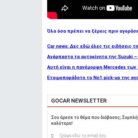
Όλα όσα πρέπει να ξέρεις πριν αγοράσ
Car news: Δες εδώ όλες τις ειδήσεις τ
Ανάρπαστα τα αυτοκίνητα της Suzuki –
Αυτή είναι η πανέμορφη Mercedes των
Ετοιμοπαράδοτο το Νο1 pick-up της αγο
GOCAR NEWSLETTER
Σου άρεσε το θέμα που διάβασες; Συμπλή
καλύτερα!