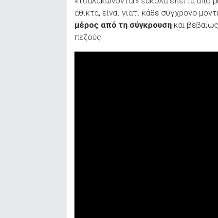
«τσαλακώνονται» εύκολα έπειτα από μ
άθικτα, είναι γιατί κάθε σύγχρονο μον
μέρος από τη σύγκρουση
και βεβαίως
πεζούς.