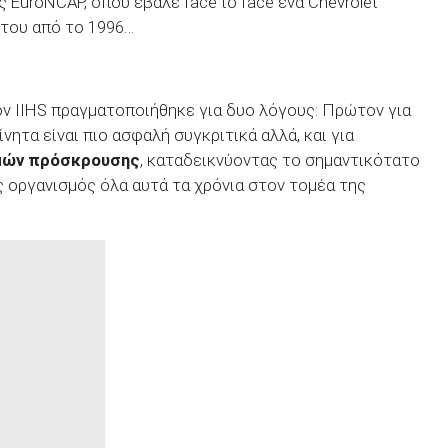
ας EuroNCAP, όπου έβαλε face to face ένα Chevrolet
 του από το 1996…
ν IIHS πραγματοποιήθηκε για δυο λόγους: Πρώτον για
νητα είναι πιο ασφαλή συγκριτικά αλλά, και για
ιμών πρόσκρουσης
, καταδεικνύοντας το σημαντικότατο
ς οργανισμός όλα αυτά τα χρόνια στον τομέα της