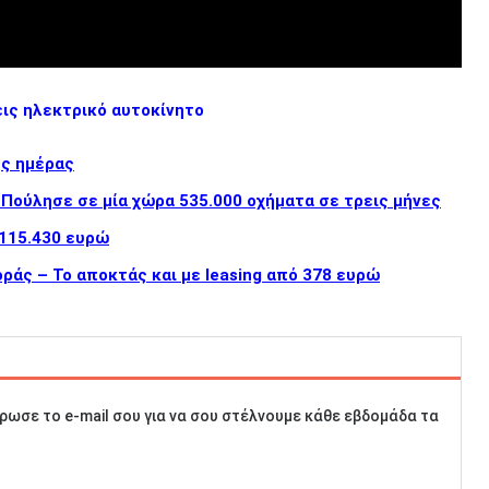
εις ηλεκτρικό αυτοκίνητο
ης ημέρας
 Πούλησε σε μία χώρα 535.000 οχήματα σε τρεις μήνες
 115.430 ευρώ
ράς – Το αποκτάς και με leasing από 378 ευρώ
ρωσε το e-mail σου για να σου στέλνουμε κάθε εβδομάδα τα