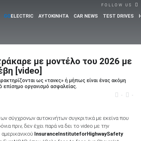
FOLLOW US
GO
ELECTRIC
ΑΥΤΟΚΙΝΗΤΑ
CAR NEWS
TEST DRIVES
Βρες τα πάντα για το αυτοκίνητο!
τράκαρε με μοντέλο του 2026 με
έβη [video]
αρακτηρίζονται ως «τανκς» ή μήπως είναι ένας ακόμη
ό επίσημο οργανισμό ασφαλείας.
-
-
 των σύγχρονων αυτοκινήτων συγκριτικά με εκείνα που
ια πριν, δεν έχει παρά να δει το video με την
 αμερικανικού
Insurance
Institute
for
Highway
Safety