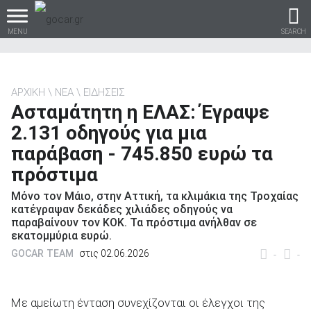
MENU
SEARCH
ΑΡΧΙΚΗ
ΝΕΑ
ΕΙΔΗΣΕΙΣ
Ασταμάτητη η ΕΛΑΣ: Έγραψε
Βρες τα πάντα για το
2.131 οδηγούς για μια
αυτοκίνητο!
παράβαση - 745.850 ευρώ τα
πρόστιμα
Μόνο τον Μάιο, στην Αττική, τα κλιμάκια της Τροχαίας
βρες το!
κατέγραψαν δεκάδες χιλιάδες οδηγούς να
παραβαίνουν τον ΚΟΚ. Τα πρόστιμα ανήλθαν σε
εκατομμύρια ευρώ.
GOCAR TEAM
στις 02.06.2026
-
-
Καινούρια
Με αμείωτη ένταση συνεχίζονται οι έλεγχοι της