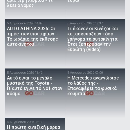
αριστερή λωρίδα - Τι
ευρώ
λέει ο νόμος
5 Αυγούστου 2026 14:07
6 Αυγούστου 2026 12:37
AUTO ATHINA 2026: Οι
Τι έκαναν οι Κινέζοι και
τιμές των εισιτηρίων -
κατασκευάζουν τόσο
Το ωράριο της έκθεσης
γρήγορα τα αυτοκίνητα;
αυτοκινήτου
Έτσι ξεπέρασαν την
Ευρώπη (video)
5 Αυγούστου 2026 13:46
5 Αυγούστου 2026 09:00
Αυτό ειναι τo μεγάλο
Η Mercedes αναγνώρισε
μυστικό της Toyota -
το λάθος της -
Γι΄αυτό έγινε το Νο1 στον
Επαναφέρει τα φυσικά
κόσμο
κουμπιά
4 Αυγούστου 2026 18:12
Η πρώτη κινεζική μάρκα