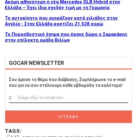
Ακόμη φθηνότερη η νέα Mercedes GLB Hybrid στην
Ελλάδα – Έχει ίδια σχεδόν τιμή με τη Γερμανία
To αυτοκίνητο που αγοράζουν κατά χιλιάδες στην
Αγγλία - Στην Ελλάδα κοστίζει 21.528 ευρώ
Το Πυροσβεστικό όχημα που έκανε δώρο ο Σαρακάκης
στην επίλεκτη ομάδα Βιλίων
GOCAR NEWSLETTER
Σου άρεσε το θέμα που διάβασες; Συμπλήρωσε το e-mail
σου για να σου στέλνουμε κάθε εβδομάδα τα καλύτερα!
ΕΓΓΡΑΦΗ
TAGS: