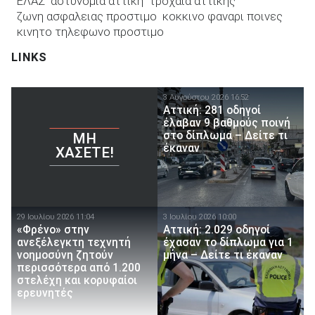
ΕΛΑΣ
αστυνομια αττικη
τροχαία αττικής
ζωνη ασφαλειας προστιμο
κοκκινο φαναρι ποινες
κινητο τηλεφωνο προστιμο
LINKS
3 Αυγούστου 2026 16:52
Αττική: 281 οδηγοί
έλαβαν 9 βαθμούς ποινή
στο δίπλωμα – Δείτε τι
ΜΗ
έκαναν
ΧΆΣΕΤΕ!
29 Ιουλίου 2026 11:04
3 Ιουλίου 2026 10:00
«Φρένο» στην
Αττική: 2.029 οδηγοί
ανεξέλεγκτη τεχνητή
έχασαν το δίπλωμα για 1
νοημοσύνη ζητούν
μήνα – Δείτε τι έκαναν
περισσότερα από 1.200
στελέχη και κορυφαίοι
ερευνητές