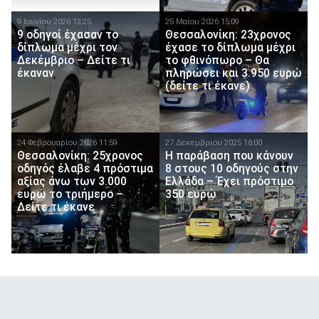
9 Ιουνίου 2026 13:25
25 Μαίου 2026 15:09
9 οδηγοί έχασαν το
Θεσσαλονίκη: 23χρονος
δίπλωμα μέχρι τον
έχασε το δίπλωμα μέχρι
Δεκέμβριο – Δείτε τι
το φθινόπωρο – Θα
έκαναν
πληρώσει και 3.950 ευρώ
(δείτε τι έκανε)
24 Φεβρουαρίου 2026 11:59
27 Δεκεμβρίου 2025 16:00
Θεσσαλονίκη: 25χρονος
Η παράβαση που κάνουν
οδηγός έλαβε 4 πρόστιμα
8 στους 10 οδηγούς στην
αξίας άνω των 3.000
Ελλάδα – Έχει πρόστιμο
ευρώ το τριήμερο –
350 ευρώ
Δείτε τι έκανε