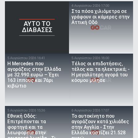
4 Αυγούστου 2026 17:00
Στα πόσα χιλιόμετρα σε
γράφουν οι κάμερες στην
Αττική Οδό
AYTO TO
ΔΙΑΒΑΣΕΣ
5 Αυγούστου 2026 16:41
5 Αυγούστου 2026 18:00
Η Mercedes που
Τέλος οι επιδοτήσεις,
αγοράζεις στην Ελλάδα
τέλος και τα ηλεκτρικά; -
με 32.990 ευρώ – Έχει
Η μεγαλύτερη αγορά του
163 ίππους και 7άρι
κόσμου μίλησε
κιβώτιο
5 Αυγούστου 2026 15:36
6 Αυγούστου 2026 17:07
Εθνική Οδός:
To αυτοκίνητο που
Επιτρέπονται τα
αγοράζουν κατά χιλιάδες
φορτηγά και τα
στην Αγγλία - Στην
λεωφορεία στην
Ελλάδα κοστίζει 21.528