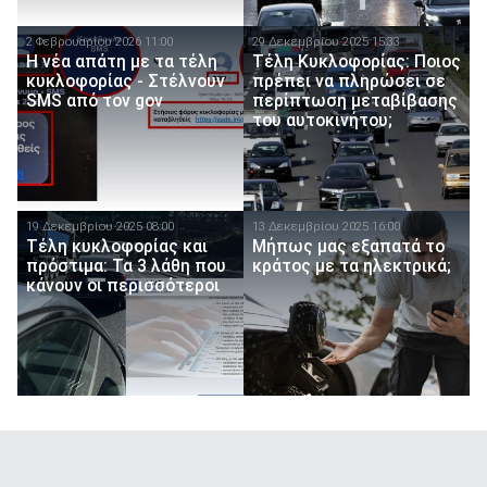
2 Φεβρουαρίου 2026 11:00
29 Δεκεμβρίου 2025 15:33
Η νέα απάτη με τα τέλη
Τέλη Κυκλοφορίας: Ποιος
κυκλοφορίας - Στέλνουν
πρέπει να πληρώσει σε
SMS από τον gov
περίπτωση μεταβίβασης
του αυτοκινήτου;
19 Δεκεμβρίου 2025 08:00
13 Δεκεμβρίου 2025 16:00
Τέλη κυκλοφορίας και
Μήπως μας εξαπατά το
πρόστιμα: Τα 3 λάθη που
κράτος με τα ηλεκτρικά;
κάνουν οι περισσότεροι