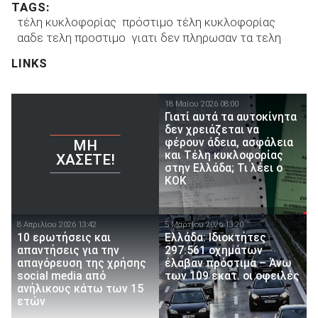
TAGS:
τέλη κυκλοφορίας
πρόστιμο τέλη κυκλοφορίας
ααδε τελη προστιμο
γιατι δεν πληρωσαν τα τελη
LINKS
18 Μαίου 2026 08:00
Γιατί αυτά τα αυτοκίνητα
δεν χρειάζεται να
φέρουν άδεια, ασφάλεια
ΜΗ
και Τέλη κυκλοφορίας
ΧΆΣΕΤΕ!
στην Ελλάδα; Τι λέει ο
ΚΟΚ
8 Απριλίου 2026 13:42
5 Μαρτίου 2026 13:20
10 ερωτήσεις και
Ελλάδα: Ιδιοκτήτες
απαντήσεις για την
297.561 οχημάτων
απαγόρευση της χρήσης
έλαβαν πρόστιμα – Άνω
social media από
των 109 εκατ. οι οφειλές
ανήλικους κάτω των 15
ετών