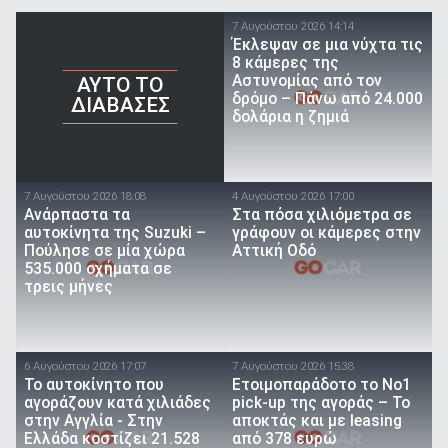
7 Αυγούστου 2026 14:14
Έκλεψαν σε μια νύχτα τις
8 κάμερες της
Αστυνομίας από τον
AYTO TO
δρόμο – Πάνω από 24.000
ΔΙΑΒΑΣΕΣ
δολάρια η ζημιά
7 Αυγούστου 2026 18:08
4 Αυγούστου 2026 17:00
Ανάρπαστα τα
Στα πόσα χιλιόμετρα σε
αυτοκίνητα της Suzuki –
γράφουν οι κάμερες στην
Πούλησε σε μία χώρα
Αττική Οδό
535.000 οχήματα σε
τρεις μήνες
6 Αυγούστου 2026 17:07
7 Αυγούστου 2026 15:38
To αυτοκίνητο που
Ετοιμοπαράδοτο το Νο1
αγοράζουν κατά χιλιάδες
pick-up της αγοράς – Το
στην Αγγλία - Στην
αποκτάς και με leasing
Ελλάδα κοστίζει 21.528
από 378 ευρώ