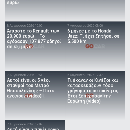
ευρώ
8 Αυγούστου 2026 10:00
7 Αυγούστου 2026 08:00
Άπιαστο το Renault των
6 μήνες με το Honda
20.900 ευρώ – Το
Jazz: Τι έχει ζητήσει σε
αγόρασαν 107.877 οδηγοί
5.500 km;
σε έξι μήνες
7 Αυγούστου 2026 10:51
6 Αυγούστου 2026 12:37
Αυτοί είναι οι 5 νέοι
Τι έκαναν οι Κινέζοι και
σταθμοί του Μετρό
κατασκευάζουν τόσο
Θεσσαλονίκης – Πότε
γρήγορα τα αυτοκίνητα;
ανοίγουν (video)
Έτσι ξεπέρασαν την
Ευρώπη (video)
7 Αυγούστου 2026 17:02
Αυτή είναι η πανέμορφη