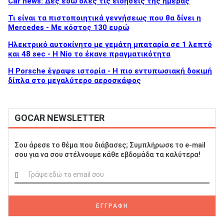
Car news: Δες εδώ όλες τις ειδήσεις της ημέρας
Τι είναι τα πιστοποιητικά γεννήσεως που θα δίνει η
Mercedes - Με κόστος 130 ευρώ
Ηλεκτρικό αυτοκίνητο με γεμάτη μπαταρία σε 1 λεπτό
και 48 sec - Η Nio το έκανε πραγματικότητα
H Porsche έγραψε ιστορία - H πιο εντυπωσιακή δοκιμή
δίπλα στο μεγαλύτερο αεροσκάφος
GOCAR NEWSLETTER
Σου άρεσε το θέμα που διάβασες; Συμπλήρωσε το e-mail
σου για να σου στέλνουμε κάθε εβδομάδα τα καλύτερα!
ΕΓΓΡΑΦΗ