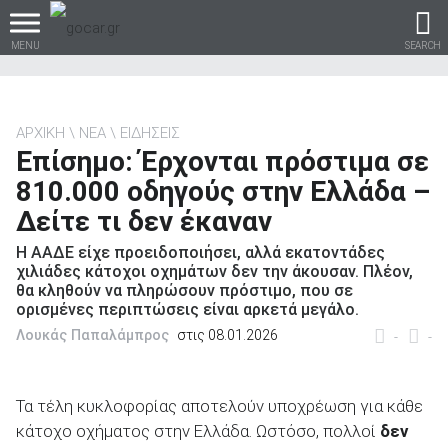
MENU
SEARCH
ΑΡΧΙΚΗ
ΝΕΑ
ΕΙΔΗΣΕΙΣ
Επίσημο: Έρχονται πρόστιμα σε
Βρες τα πάντα για το
810.000 οδηγούς στην Ελλάδα –
αυτοκίνητο!
Δείτε τι δεν έκαναν
Η ΑΑΔΕ είχε προειδοποιήσει, αλλά εκατοντάδες
χιλιάδες κάτοχοι οχημάτων δεν την άκουσαν. Πλέον,
θα κληθούν να πληρώσουν πρόστιμο, που σε
βρες το!
ορισμένες περιπτώσεις είναι αρκετά μεγάλο.
Λουκάς Παπαλάμπρος
στις 08.01.2026
-
-
Τα τέλη κυκλοφορίας αποτελούν υποχρέωση για κάθε
Καινούρια
κάτοχο οχήματος στην Ελλάδα. Ωστόσο, πολλοί
δεν