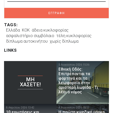
ΕΓΓΡΑΦΗ
TAGS:
Ελλάδα
ΚΟΚ
άδεια κυκλοφορίας
ασφαλιστήριο συμβόλαιο
τέλη κυκλοφορίας
δίπλωμα αυτοκινήτου
χωρίς δίπλωμα
LINKS
5 Αυγούστου 2026 15:36
Εθνική Οδός:
Επιτρέπονται τα
φορτηγά και τα
ΜΗ
λεωφορεία στην
ΧΆΣΕΤΕ!
αριστερή λωρίδα - Τι
λέει ο νόμος
8 Απριλίου 2026 13:42
4 Αυγούστου 2026 18:12
10 ερωτήσεις και
Η πρώτη κινεζική μάρκα