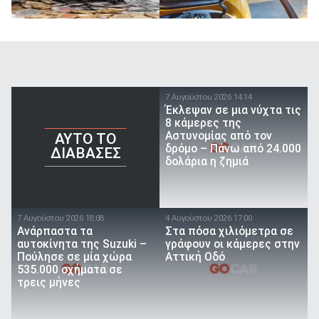
7 Αυγούστου 2026 14:14
Έκλεψαν σε μια νύχτα τις
8 κάμερες της
Αστυνομίας από τον
AYTO TO
δρόμο – Πάνω από 24.000
ΔΙΑΒΑΣΕΣ
δολάρια η ζημιά
7 Αυγούστου 2026 18:08
4 Αυγούστου 2026 17:00
Ανάρπαστα τα
Στα πόσα χιλιόμετρα σε
αυτοκίνητα της Suzuki –
γράφουν οι κάμερες στην
Πούλησε σε μία χώρα
Αττική Οδό
535.000 οχήματα σε
τρεις μήνες