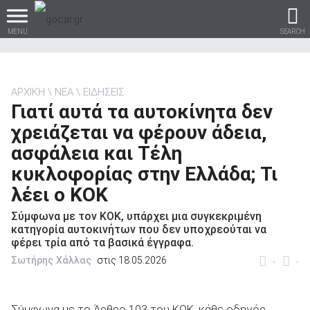
MENU
SEARCH
ΑΡΧΙΚΗ
ΝΕΑ
ΕΙΔΗΣΕΙΣ
Γιατί αυτά τα αυτοκίνητα δεν
Βρες τα πάντα για το
χρειάζεται να φέρουν άδεια,
αυτοκίνητο!
ασφάλεια και Τέλη
κυκλοφορίας στην Ελλάδα; Τι
λέει ο ΚΟΚ
βρες το!
Σύμφωνα με τον ΚΟΚ, υπάρχει μια συγκεκριμένη
κατηγορία αυτοκινήτων που δεν υποχρεούται να
φέρει τρία από τα βασικά έγγραφα.
Σωτήρης Χάλλας
στις 18.05.2026
-
-
Καινούρια
Σύμφωνα με το Άρθρο 103 του ΚΟΚ, κάθε οδηγός