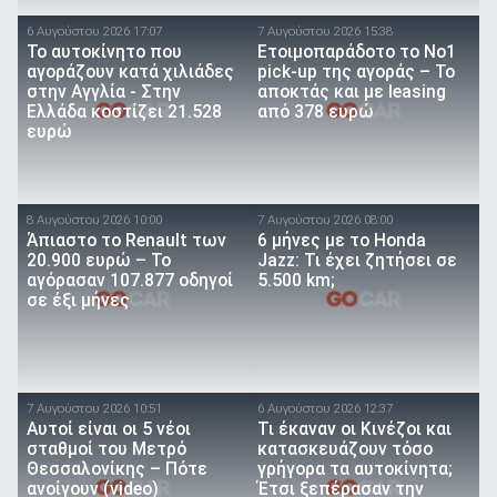
6 Αυγούστου 2026 17:07
7 Αυγούστου 2026 15:38
To αυτοκίνητο που
Ετοιμοπαράδοτο το Νο1
αγοράζουν κατά χιλιάδες
pick-up της αγοράς – Το
στην Αγγλία - Στην
αποκτάς και με leasing
Ελλάδα κοστίζει 21.528
από 378 ευρώ
ευρώ
8 Αυγούστου 2026 10:00
7 Αυγούστου 2026 08:00
Άπιαστο το Renault των
6 μήνες με το Honda
20.900 ευρώ – Το
Jazz: Τι έχει ζητήσει σε
αγόρασαν 107.877 οδηγοί
5.500 km;
σε έξι μήνες
7 Αυγούστου 2026 10:51
6 Αυγούστου 2026 12:37
Αυτοί είναι οι 5 νέοι
Τι έκαναν οι Κινέζοι και
σταθμοί του Μετρό
κατασκευάζουν τόσο
Θεσσαλονίκης – Πότε
γρήγορα τα αυτοκίνητα;
ανοίγουν (video)
Έτσι ξεπέρασαν την