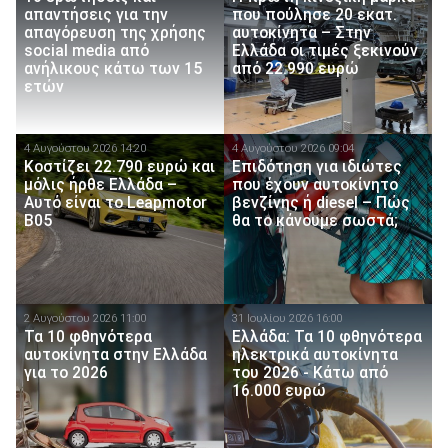
απαντήσεις για την
που πούλησε 20 εκατ.
απαγόρευση της χρήσης
αυτοκίνητα – Στην
social media από
Ελλάδα οι τιμές ξεκινούν
ανήλικους κάτω των 15
από 22.990 ευρώ
ετών
4 Αυγούστου 2026 14:20
4 Αυγούστου 2026 09:04
Κοστίζει 22.790 ευρώ και
Επιδότηση για ιδιώτες
μόλις ήρθε Ελλάδα –
που έχουν αυτοκίνητο
Αυτό είναι το Leapmotor
βενζίνης ή diesel – Πώς
B05
θα το κάνουμε σωστά;
2 Αυγούστου 2026 11:00
31 Ιουλίου 2026 16:00
Τα 10 φθηνότερα
Ελλάδα: Τα 10 φθηνότερα
αυτοκίνητα στην Ελλάδα
ηλεκτρικά αυτοκίνητα
για το 2026
του 2026 - Κάτω από
16.000 ευρώ