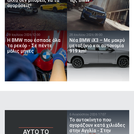
αλλά δεν μπορείς να τα
της BMW
αγοράσεις!
29 Ιουλίου 2026 12:00
28 Ιουλίου 2026 09:00
Η BMW που έσπασε όλα
Νέα BMW iX3 – Mε μακρύ
τα ρεκόρ - Σε πέντε
μεταξόνιο και αυτονομία
μόλις μήνες
919 km!
6 Αυγούστου 2026 17:07
To αυτοκίνητο που
αγοράζουν κατά χιλιάδες
στην Αγγλία - Στην
AYTO TO