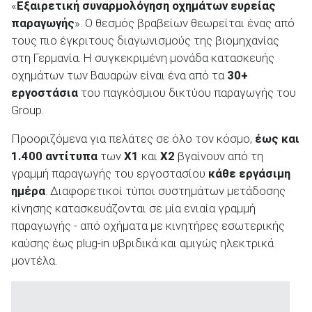
«
Εξαιρετική συναρμολόγηση οχημάτων ευρείας
παραγωγής
». Ο θεσμός βραβείων θεωρείται ένας από
τους πιο έγκριτους διαγωνισμούς της βιομηχανίας
στη Γερμανία. Η συγκεκριμένη μονάδα κατασκευής
οχημάτων των Βαυαρών είναι ένα από τα
30+
ΑΝΑΖΗΤΗΣΗ
εργοστάσια
του παγκόσμιου δικτύου παραγωγής του
Group.
Μεταχειρισμένα
Προοριζόμενα για πελάτες σε όλο τον κόσμο,
έως και
1.400 αντίτυπα
των
X1
και
X2
βγαίνουν από τη
γραμμή παραγωγής του εργοστασίου
κάθε εργάσιμη
ημέρα
. Διαφορετικοί τύποι συστημάτων μετάδοσης
κίνησης κατασκευάζονται σε μία ενιαία γραμμή
ΑΝΑΖΗΤΗΣΗ
παραγωγής - από οχήματα με κινητήρες εσωτερικής
καύσης έως plug-in υβριδικά και αμιγώς ηλεκτρικά
Επιχειρήσεις
μοντέλα.