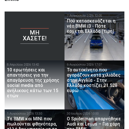
7 Αυγούστου 2026 12:05
Πού κατασκευάζεται η
νέα BMW i3 - Πότε
έρχεται Ελλάδα (τιμή)
ΜΗ
ΧΆΣΕΤΕ!
8 Απριλίου 2026 13:42
6 Αυγούστου 2026 17:07
10 ερωτήσεις και
To αυτοκίνητο που
απαντήσεις για την
αγοράζουν κατά χιλιάδες
απαγόρευση της χρήσης
στην Αγγλία - Στην
social media από
Ελλάδα κοστίζει 21.528
ανήλικους κάτω των 15
ευρώ
ετών
1 Αυγούστου 2026 13:30
30 Ιουλίου 2026 10:00
Τα BMW και MINI που
O Spiderman απαρνήθηκε
πωλούνται φθηνότερα,
Audi και Lexus – Για χάρη