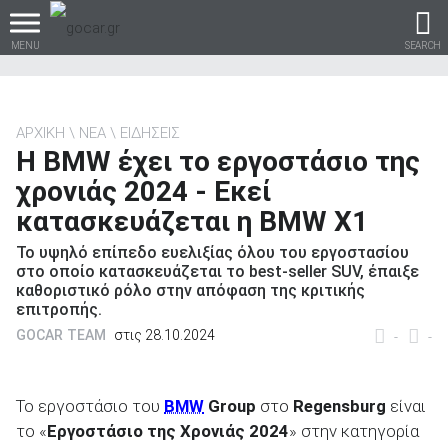
MENU
SEARCH
ΑΡΧΙΚΗ
ΝΕΑ
ΕΙΔΗΣΕΙΣ
H BMW έχει το εργοστάσιο της
Βρες τα πάντα για το
χρονιάς 2024 - Εκεί
αυτοκίνητο!
κατασκευάζεται η BMW X1
Το υψηλό επίπεδο ευελιξίας όλου του εργοστασίου
στο οποίο κατασκευάζεται το best-seller SUV, έπαιξε
καθοριστικό ρόλο στην απόφαση της κριτικής
βρες το!
επιτροπής.
GOCAR TEAM
στις 28.10.2024
-
-
Το εργοστάσιο του
BMW
Group
στο
Regensburg
είναι
Καινούρια
το «
Εργοστάσιο της Χρονιάς 2024
» στην κατηγορία