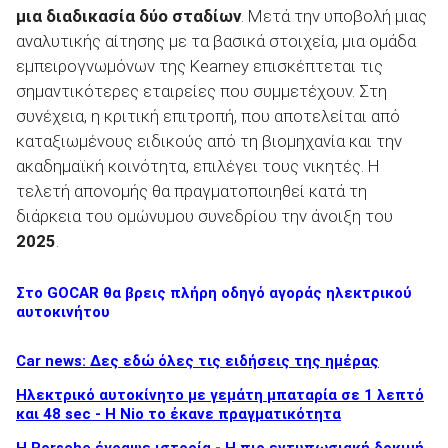
μια διαδικασία δύο σταδίων
. Μετά την υποβολή μιας
αναλυτικής αίτησης με τα βασικά στοιχεία, μια ομάδα
εμπειρογνωμόνων της Kearney επισκέπτεται τις
σημαντικότερες εταιρείες που συμμετέχουν. Στη
συνέχεια, η κριτική επιτροπή, που αποτελείται από
καταξιωμένους ειδικούς από τη βιομηχανία και την
ακαδημαϊκή κοινότητα, επιλέγει τους νικητές. Η
τελετή απονομής θα πραγματοποιηθεί κατά τη
διάρκεια του ομώνυμου συνεδρίου την άνοιξη του
2025
.
Στο GOCAR θα βρεις πλήρη οδηγό αγοράς ηλεκτρικού
αυτοκινήτου
Car news: Δες εδώ όλες τις ειδήσεις της ημέρας
Ηλεκτρικό αυτοκίνητο με γεμάτη μπαταρία σε 1 λεπτό
και 48 sec - Η Nio το έκανε πραγματικότητα
H Porsche έγραψε ιστορία - H πιο εντυπωσιακή δοκιμή