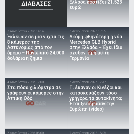
Ελλάδα κοστίζει 21.528
ΔΙΑΒΑΣΕΣ
ευρώ
7 Αυγούστου 2026 14:14
6 Αυγούστου 2026 17:55
Έκλεψαν σε μια νύχτα τις
Ακόμη φθηνότερη η νέα
8 κάμερες της
Mercedes GLB Hybrid
Αστυνομίας από τον
στην Ελλάδα – Έχει ίδια
δρόμο – Πάνω από 24.000
σχεδόν τιμή με τη
δολάρια η ζημιά
Γερμανία
4 Αυγούστου 2026 17:00
6 Αυγούστου 2026 12:37
Στα πόσα χιλιόμετρα σε
Τι έκαναν οι Κινέζοι και
γράφουν οι κάμερες στην
κατασκευάζουν τόσο
Αττική Οδό
γρήγορα τα αυτοκίνητα;
Έτσι ξεπέρασαν την
Ευρώπη (video)
7 Αυγούστου 2026 08:00
7 Αυγούστου 2026 18:08