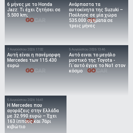
6 μήνες με το Honda
Ανάρπαστα τα
Jazz: Τι έχει ζητήσει σε
αυτοκίνητα της Suzuki –
5.500 km;
Πούλησε σε μία χώρα
535.000 οχήματα σε
τρεις μήνες
7 Αυγούστου 2026 17:02
5 Αυγούστου 2026 13:46
Αυτή είναι η πανέμορφη
Αυτό ειναι τo μεγάλο
Mercedes των 115.430
μυστικό της Toyota -
ευρώ
Γι΄αυτό έγινε το Νο1 στον
κόσμο
5 Αυγούστου 2026 16:41
Η Mercedes που
αγοράζεις στην Ελλάδα
με 32.990 ευρώ – Έχει
163 ίππους και 7άρι
κιβώτιο