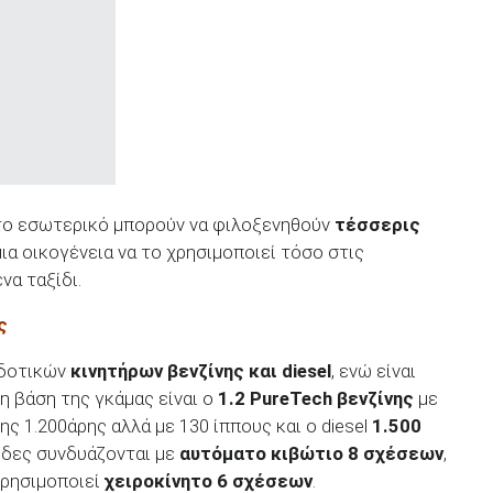
στο εσωτερικό μπορούν να φιλοξενηθούν
τέσσερις
μια οικογένεια να το χρησιμοποιεί τόσο στις
να ταξίδι.
ς
οδοτικών
κινητήρων βενζίνης και diesel
, ενώ είναι
η βάση της γκάμας είναι ο
1.2 PureTech βενζίνης
με
ς 1.200άρης αλλά με 130 ίππους και ο diesel
1.500
ηδες συνδυάζονται με
αυτόματο κιβώτιο 8 σχέσεων
,
χρησιμοποιεί
χειροκίνητο 6 σχέσεων
.