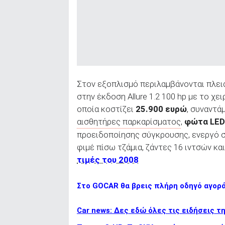
Στον εξοπλισμό περιλαμβάνονται πλει
στην έκδοση Allure 1.2 100 hp με το χει
οποία κοστίζει
25.900 ευρώ
, συναντά
αισθητήρες παρκαρίσματος
,
φώτα LED
προειδοποίησης σύγκρουσης, ενεργό 
φιμέ πίσω τζάμια, ζάντες 16 ιντσών κα
τιμές του 2008
Στο GOCAR θα βρεις πλήρη οδηγό αγορ
Car news: Δες εδώ όλες τις ειδήσεις τ