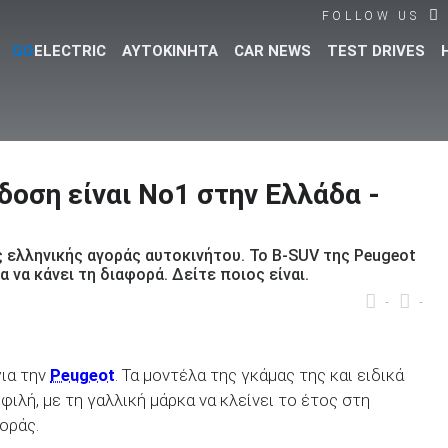
FOLLOW US
GO
ELECTRIC
ΑΥΤΟΚΙΝΗΤΑ
CAR NEWS
TEST DRIVES
Βρες τα πάντα για το αυτοκίνητο!
δοση είναι Νο1 στην Ελλάδα -
της ελληνικής αγοράς αυτοκινήτου. Το B-SUV της Peugeot
 να κάνει τη διαφορά. Δείτε ποιος είναι.
-
-
για την
Peugeot
. Τα μοντέλα της γκάμας της και ειδικά
φιλή, με τη γαλλική μάρκα να κλείνει το έτος στη
οράς.