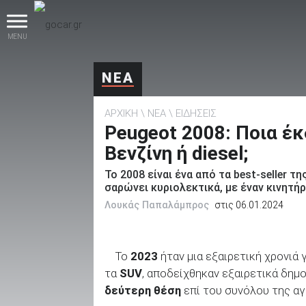
MENU
ΝΕΑ
ΑΡΧΙΚΗ
ΝΕΑ
ΕΙΔΗΣΕΙΣ
Peugeot 2008: Ποια έκ
Βενζίνη ή diesel;
Το 2008 είναι ένα από τα best-seller 
βρες το!
σαρώνει κυριολεκτικά, με έναν κινητήρα
Λουκάς Παπαλάμπρος
στις 06.01.2024
Το
2023
ήταν μια εξαιρετική χρονιά 
Καινούρια
τα
SUV
, αποδείχθηκαν εξαιρετικά δημο
δεύτερη θέση
επί του συνόλου της αγ