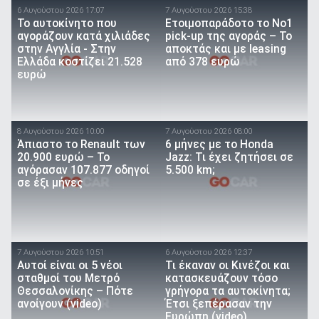
6 Αυγούστου 2026 17:07
7 Αυγούστου 2026 15:38
To αυτοκίνητο που
Ετοιμοπαράδοτο το Νο1
αγοράζουν κατά χιλιάδες
pick-up της αγοράς – Το
στην Αγγλία - Στην
αποκτάς και με leasing
Ελλάδα κοστίζει 21.528
από 378 ευρώ
ευρώ
8 Αυγούστου 2026 10:00
7 Αυγούστου 2026 08:00
Άπιαστο το Renault των
6 μήνες με το Honda
20.900 ευρώ – Το
Jazz: Τι έχει ζητήσει σε
αγόρασαν 107.877 οδηγοί
5.500 km;
σε έξι μήνες
7 Αυγούστου 2026 10:51
6 Αυγούστου 2026 12:37
Αυτοί είναι οι 5 νέοι
Τι έκαναν οι Κινέζοι και
σταθμοί του Μετρό
κατασκευάζουν τόσο
Θεσσαλονίκης – Πότε
γρήγορα τα αυτοκίνητα;
ανοίγουν (video)
Έτσι ξεπέρασαν την
Ευρώπη (video)