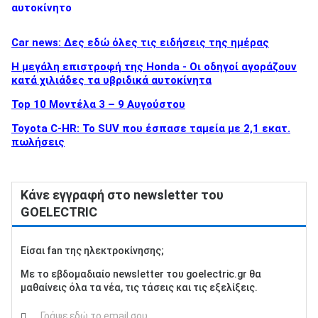
αυτοκίνητο
Car news: Δες εδώ όλες τις ειδήσεις της ημέρας
Η μεγάλη επιστροφή της Honda - Οι οδηγοί αγοράζουν
κατά χιλιάδες τα υβριδικά αυτοκίνητα
Top 10 Μοντέλα 3 – 9 Αυγούστου
Toyota C-HR: Το SUV που έσπασε ταμεία με 2,1 εκατ.
πωλήσεις
Κάνε εγγραφή στο newsletter του
GOELECTRIC
Είσαι fan της ηλεκτροκίνησης;
Με το εβδομαδιαίο newsletter του goelectric.gr θα
μαθαίνεις όλα τα νέα, τις τάσεις και τις εξελίξεις.