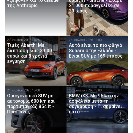
«ξέφυγε» και το Claude
θυμίζει Porsche - Έλαβε
της Anthropic
21.000 παραγγελίες σε
20 ώρες
27 Ιουλίου 2026 16:28
24 Ιουλίου 2026 12:00
Τιμές Abarth: Με
Αυτό είναι το πιο φθηνό
έκπτωση έως 3.000
Subaru στην Ελλάδα -
ευρώ και 8 χρόνια
Είναι SUV με 169 ίππους
εγγύηση
21 Ιουλίου 2026 18:00
19 Ιουλίου 2026 13:00
Οικογενειακό SUV με
BMW iX3: Με 95% στην
αυτονομία 600 km και
ασφάλεια μετά τη
πορτμπαγκάζ 854 lt -
σύγκρουση - Τι σημαίνει
Ποιο είναι;
αυτό