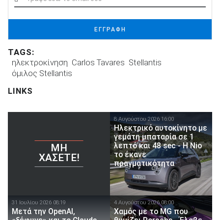
ΕΓΓΡΑΦΗ
TAGS:
ηλεκτροκίνηση
Carlos Tavares
Stellantis
όμιλος Stellantis
LINKS
8 Αυγούστου 2026 16:00
Ηλεκτρικό αυτοκίνητο με
γεμάτη μπαταρία σε 1
λεπτό και 48 sec - Η Nio
ΜΗ
το έκανε
ΧΆΣΕΤΕ!
πραγματικότητα
31 Ιουλίου 2026 08:19
4 Αυγούστου 2026 08:00
Μετά την OpenAI,
Χαμός με το MG που