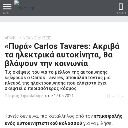
MENU
SEARCH
ΑΡΧΙΚΗ
ΝΕΑ
ΕΙΔΗΣΕΙΣ
«Πυρά» Carlos Tavares: Ακριβά
Βρες τα πάντα για το
τα ηλεκτρικά αυτοκίνητα, θα
αυτοκίνητο!
βλάψουν την κοινωνία
Τις σκέψεις του για το μέλλον της αυτοκίνησης
εξέφρασε ο Carlos Tavares, αποκαλύπτοντας μια
πλευρά της ηλεκτροκίνησης που ελάχιστα έχει
βρες το!
σκεφτεί ο περισσότερος κόσμος.
Πέτρος Σηφαλάκης
στις 17.05.2021
-
-
Κανείς δεν είναι πιο κατάλληλος από τον
επικεφαλής
Καινούρια
ενός αυτοκινητιστικού κολοσσού
για να μιλήσει