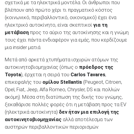
σχετικά με τα ηλεκτρικά μοντέλα. Οι άνθρωποι που
βλέπουν από πρώτο χέρι τι πραγματικό κόστος
(κοινωνικό, περιβαλλοντικό, οικονομικό) έχει ένα
ηλεκτρικό αυτοκίνητο, είναι σκεπτικοί
για τη
μετάβαση
προς το αύριο της αυτοκίνησης και η γνώμη
ΑΝΑΖΗΤΗΣΗ
τους έχει πάντα ενδιαφέρον για εμάς, που κερδίζουμε
μια insider ματιά.
Μεταχειρισμένα
Μετά από αρκετά χτυπήματα ισχυρών ατόμων της
αυτοκινητοβιομηχανίας (όπως ο
πρόεδρος της
Toyota
), έρχεται η σειρά του
Carlos Tavares
,
επικεφαλής του
ομίλου Stellantis
(Peugeot, Citroen,
Opel, Fiat, Jeep, Alfa Romeo, Chrysler, DS και πολλών
ΑΝΑΖΗΤΗΣΗ
ακόμη). Μέσα στη διατύπωση της δικής του γνώμης,
ξεκαθάρισε πολλές φορές ότι η μετάβαση προς τα EV
Επιχειρήσεις
(ηλεκτρικά αυτοκίνητα)
δεν ήταν μια επιλογή της
αυτοκινητοβιομηχανίας
αλλά αποτέλεσμα των
αυστηρών περιβαλλοντικών περιορισμών.