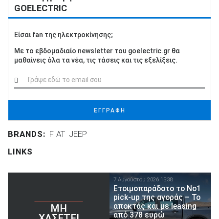
GOELECTRIC
Είσαι fan της ηλεκτροκίνησης;
Με το εβδομαδιαίο newsletter του goelectric.gr θα
μαθαίνεις όλα τα νέα, τις τάσεις και τις εξελίξεις.
ΕΓΓΡΑΦΗ
BRANDS:
FIAT
JEEP
LINKS
7 Αυγούστου 2026 15:38
Ετοιμοπαράδοτο το Νο1
pick-up της αγοράς – Το
αποκτάς και με leasing
ΜΗ
από 378 ευρώ
ΧΆΣΕΤΕ!