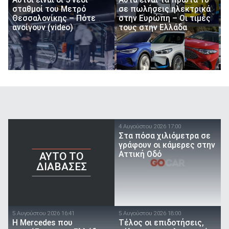
σταθμοί του Μετρό
σε πωλήσεις ηλεκτρικά
Θεσσαλονίκης – Πότε
στην Ευρώπη – Οι τιμές
ανοίγουν (video)
τους στην Ελλάδα
4 Αυγούστου 2026 17:00
Στα πόσα χιλιόμετρα σε
γράφουν οι κάμερες στην
Αττική Οδό
AYTO TO
ΔΙΑΒΑΣΕΣ
5 Αυγούστου 2026 16:41
5 Αυγούστου 2026 18:00
Η Mercedes που
Τέλος οι επιδοτήσεις,