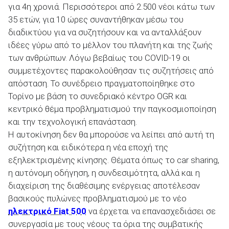
για 4η χρονιά. Περισσότεροι από 2.500 νέοι κάτω των
35 ετών, για 10 ώρες συναντήθηκαν μέσω του
διαδικτύου για να συζητήσουν και να ανταλλάξουν
ιδέες γύρω από το μέλλον του πλανήτη και της ζωής
των ανθρώπων. Λόγω βεβαίως του COVID-19 οι
ΑΝΑΖΗΤΗΣΗ
συμμετέχοντες παρακολούθησαν τις συζητήσεις από
απόσταση. Το συνέδρειο πραγματοποίηθηκε στο
Μεταχειρισμένα
Τορίνο με βάση το συνεδριακό κέντρο OGR και
κεντρικό θέμα προβληματισμού την παγκοσμιοποίηση
και την τεχνολογική επανάσταση.
Η αυτοκίνηση δεν θα μπορούσε να λείπει από αυτή τη
συζήτηση και ειδικότερα η νέα εποχή της
εξηλεκτρισμένης κίνησης. Θέματα όπως το car sharing,
ΑΝΑΖΗΤΗΣΗ
η αυτόνομη οδήγηση, η συνδεσιμότητα, αλλά και η
διαχείριση της διαθέσιμης ενέργειας αποτέλεσαν
Επιχειρήσεις
βασικούς πυλώνες προβληματισμού με το νέο
ηλεκτρικό Fiat 500
να έρχεται να επανασχεδιάσει σε
συνεργασία με τους νέους τα όρια της συμβατικής