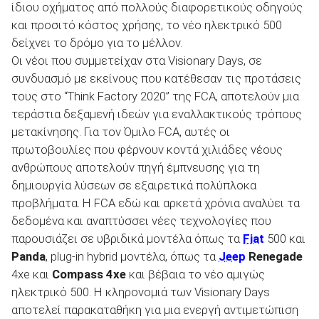
ίδιου οχήματος από πολλούς διαφορετικούς οδηγούς
και προσιτό κόστος χρήσης, το νέο ηλεκτρικό 500
δείχνει το δρόμο για το μέλλον.
Οι νέοι που συμμετείχαν στα Visionary Days, σε
συνδυασμό με εκείνους που κατέθεσαν τις προτάσεις
τους στο “Think Factory 2020” της FCA, αποτελούν μια
τεράστια δεξαμενή ιδεών για εναλλακτικούς τρόπους
μετακίνησης. Για τον Όμιλο FCA, αυτές οι
πρωτοβουλίες που φέρνουν κοντά χιλιάδες νέους
ανθρώπους αποτελούν πηγή έμπνευσης για τη
δημιουργία λύσεων σε εξαιρετικά πολύπλοκα
προβλήματα. Η FCA εδώ και αρκετά χρόνια αναλύει τα
δεδομένα και αναπτύσσει νέες τεχνολογίες που
παρουσιάζει σε υβριδικά μοντέλα όπως τα
Fiat
500 και
Panda
, plug-in hybrid μοντέλα, όπως τα
Jeep
Renegade
4xe και
Compass 4xe
και βέβαια το νέο αμιγώς
ηλεκτρικό 500. Η κληρονομιά των Visionary Days
αποτελεί παρακαταθήκη για μια ενεργή αντιμετώπιση