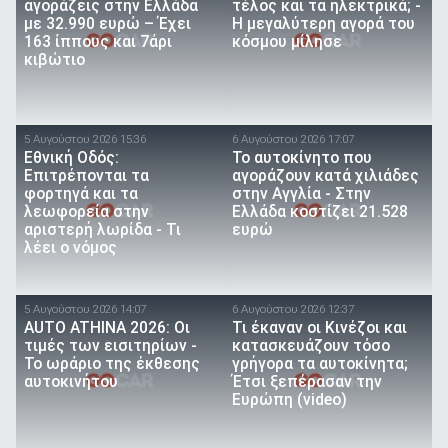
αγοράζεις στην Ελλάδα
τέλος και τα ηλεκτρικά; -
με 32.990 ευρώ – Έχει
Η μεγαλύτερη αγορά του
163 ίππους και 7άρι
κόσμου μίλησε
κιβώτιο
5 Αυγούστου 2026 15:36
6 Αυγούστου 2026 17:07
Εθνική Οδός:
To αυτοκίνητο που
Επιτρέπονται τα
αγοράζουν κατά χιλιάδες
φορτηγά και τα
στην Αγγλία - Στην
λεωφορεία στην
Ελλάδα κοστίζει 21.528
αριστερή λωρίδα - Τι
ευρώ
λέει ο νόμος
5 Αυγούστου 2026 14:07
6 Αυγούστου 2026 12:37
AUTO ATHINA 2026: Οι
Τι έκαναν οι Κινέζοι και
τιμές των εισιτηρίων -
κατασκευάζουν τόσο
Το ωράριο της έκθεσης
γρήγορα τα αυτοκίνητα;
αυτοκινήτου
Έτσι ξεπέρασαν την
Ευρώπη (video)