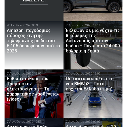
28 Ιουλίου 2026 09:33
7 Αυγούστου 2026 14:14
Amazon: παγκόσμιος
Έκλεψαν σε μια νύχτα τις
πάροχος κινητής
8 κάμερες της
τηλεφωνίας με δίκτυο
Αστυνομίας από τον
5.105 δορυφόρων από το
δρόμο – Πάνω από 24.000
2028
δολάρια η ζημιά
7 Αυγούστου 2026 13:09
7 Αυγούστου 2026 12:05
Ευθεία επίθεση του
Πού κατασκευάζεται η
Τραμπ στην
νέα BMW i3 - Πότε
ηλεκτροκίνηση – Τη
έρχεται Ελλάδα (τιμή)
χαρακτήρισε «ασθένεια»
(video)
7 Αυγούστου 2026 10:51
7 Αυγούστου 2026 09:00
Αυτοί είναι οι 5 νέοι
Αυτά είναι τα πρώτα 10