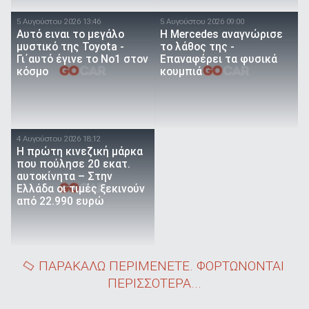
5 Αυγούστου 2026 13:46
5 Αυγούστου 2026 09:00
Αυτό ειναι τo μεγάλο
Η Mercedes αναγνώρισε
μυστικό της Toyota -
το λάθος της -
Γι΄αυτό έγινε το Νο1 στον
Επαναφέρει τα φυσικά
κόσμο
κουμπιά
4 Αυγούστου 2026 18:12
Η πρώτη κινεζική μάρκα
που πούλησε 20 εκατ.
αυτοκίνητα – Στην
Ελλάδα οι τιμές ξεκινούν
από 22.990 ευρώ
ΠΑΡΑΚΑΛΩ ΠΕΡΙΜΕΝΕΤΕ. ΦΟΡΤΩΝΟΝΤΑΙ
ΠΕΡΙΣΣΟΤΕΡΑ...