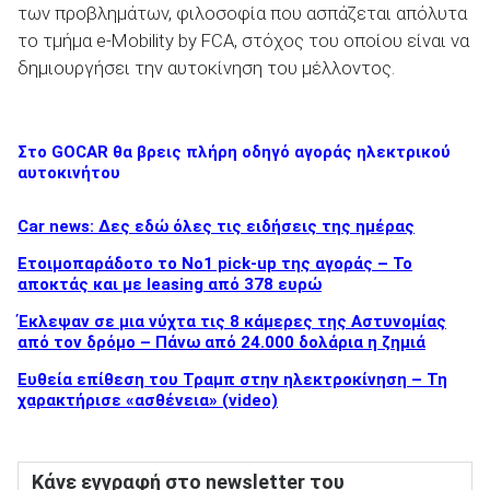
των προβλημάτων, φιλοσοφία που ασπάζεται απόλυτα
το τμήμα e-Mobility by FCA, στόχος του οποίου είναι να
δημιουργήσει την αυτοκίνηση του μέλλοντος.
Στο GOCAR θα βρεις πλήρη οδηγό αγοράς ηλεκτρικού
αυτοκινήτου
Car news: Δες εδώ όλες τις ειδήσεις της ημέρας
Ετοιμοπαράδοτο το Νο1 pick-up της αγοράς – Το
αποκτάς και με leasing από 378 ευρώ
Έκλεψαν σε μια νύχτα τις 8 κάμερες της Αστυνομίας
από τον δρόμο – Πάνω από 24.000 δολάρια η ζημιά
Ευθεία επίθεση του Τραμπ στην ηλεκτροκίνηση – Τη
χαρακτήρισε «ασθένεια» (video)
Κάνε εγγραφή στο newsletter του