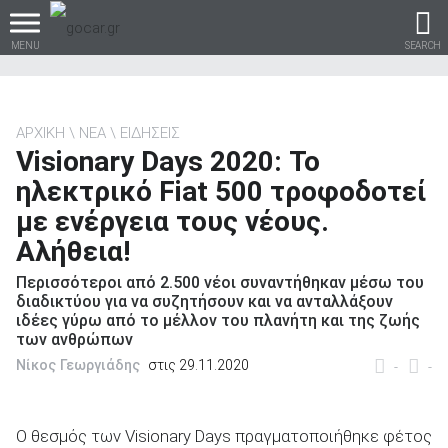
MENU
SEARCH
ΑΡΧΙΚΗ
ΝΕΑ
ΕΙΔΗΣΕΙΣ
Visionary Days 2020: Το
Βρες τα πάντα για το
ηλεκτρικό Fiat 500 τροφοδοτεί
αυτοκίνητο!
με ενέργεια τους νέους.
Αλήθεια!
Περισσότεροι από 2.500 νέοι συναντήθηκαν μέσω του
βρες το!
διαδικτύου για να συζητήσουν και να ανταλλάξουν
ιδέες γύρω από το μέλλον του πλανήτη και της ζωής
των ανθρώπων
Νίκος Γεωργιάδης
στις 29.11.2020
-
-
Καινούρια
Ο θεσμός των Visionary Days πραγματοποιήθηκε φέτος