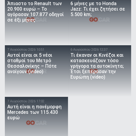
Άπιαστο το Renault των
6 μήνες με το Honda
20.900 ευρώ – Το
Jazz: Τι έχει ζητήσει σε
αγόρασαν 107.877 οδηγοί
5.500 km;
σε έξι μήνες
7 Αυγούστου 2026 10:51
6 Αυγούστου 2026 12:37
Αυτοί είναι οι 5 νέοι
Τι έκαναν οι Κινέζοι και
σταθμοί του Μετρό
κατασκευάζουν τόσο
Θεσσαλονίκης – Πότε
γρήγορα τα αυτοκίνητα;
ανοίγουν (video)
Έτσι ξεπέρασαν την
Ευρώπη (video)
7 Αυγούστου 2026 17:02
Αυτή είναι η πανέμορφη
Mercedes των 115.430
ευρώ