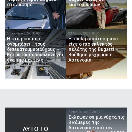
στον κόσμο
εκατομμυρίων
11 Ιουνίου 2026 09:00
23 Μαίου 2026 10:00
Η εταιρεία που
Η τρελή απαίτηση που
σνομπάρει… τους
είχε ο πιο εκλεκτός
δισεκατομμυριούχους –
πελάτης της Bugatti –
Και αυτοί παρακαλάνε για
Βοήθησε μέχρι και η
ένα της μοντέλο
Αστυνομία
7 Αυγούστου 2026 14:14
Έκλεψαν σε μια νύχτα τις
8 κάμερες της
Αστυνομίας από τον
AYTO TO