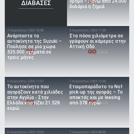
δρόμο – Πάνω από 24.000
ΔΙΑΒΑΣΕΣ
δολάρια η ζημιά
7 Αυγούστου 2026 18:08
4 Αυγούστου 2026 17:00
Ανάρπαστα τα
Στα πόσα χιλιόμετρα σε
αυτοκίνητα της Suzuki –
γράφουν οι κάμερες στην
Πούλησε σε μία χώρα
Αττική Οδό
535.000 οχήματα σε
τρεις μήνες
6 Αυγούστου 2026 17:07
7 Αυγούστου 2026 15:38
To αυτοκίνητο που
Ετοιμοπαράδοτο το Νο1
αγοράζουν κατά χιλιάδες
pick-up της αγοράς – Το
στην Αγγλία - Στην
αποκτάς και με leasing
Ελλάδα κοστίζει 21.528
από 378 ευρώ
ευρώ
8 Αυγούστου 2026 10:00
7 Αυγούστου 2026 08:00