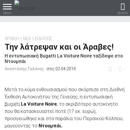
MENU
SEARCH
ΑΡΧΙΚΗ
ΝΕΑ
ΕΙΔΗΣΕΙΣ
Την λάτρεψαν και οι Άραβες!
Βρες τα πάντα για το
Η εντυπωσιακή Bugatti La Voiture Noire ταξίδεψε στο
αυτοκίνητο!
Ντουμπάι
Αναστάσης Γαλάνης
στις 02.04.2019
-
-
βρες το!
Μετά το κύμα ενθουσιασμού που σκόρπισε στη Διεθνή
Έκθεση Αυτοκινήτου της Γενεύης, η εντυπωσιακή
Bugatti
La
Voiture
Noire
, το ακριβότερο αυτοκίνητο
που θα κατασκευαστεί ποτέ (17 εκ. ευρώ),
προσγειώθηκε και στα παράλια του Περσικού Κόλπου,
Καινούρια
μαγεύοντας το
Ντουμπάι.