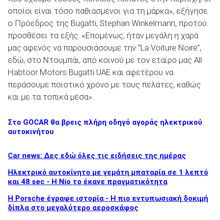
οποίοι είναι τόσο παθιασμένοι για τη μάρκα», εξήγησε
ο Πρόεδρος της Bugatti, Stephan Winkelmann, προτού
προσθέσει τα εξής: «Επομένως, ήταν μεγάλη η χαρά
μας αφενός να παρουσιάσουμε την “La Voiture Noire”,
εδώ, στο Ντουμπάι, από κοινού με τον εταίρο μας All
Habtoor Motors Bugatti UAE και αφετέρου να
περάσουμε ποιοτικό χρόνο με τους πελάτες, καθώς
και με τα τοπικά μέσα».
Στο GOCAR θα βρεις πλήρη οδηγό αγοράς ηλεκτρικού
αυτοκινήτου
Car news: Δες εδώ όλες τις ειδήσεις της ημέρας
Ηλεκτρικό αυτοκίνητο με γεμάτη μπαταρία σε 1 λεπτό
και 48 sec - Η Nio το έκανε πραγματικότητα
H Porsche έγραψε ιστορία - H πιο εντυπωσιακή δοκιμή
δίπλα στο μεγαλύτερο αεροσκάφος