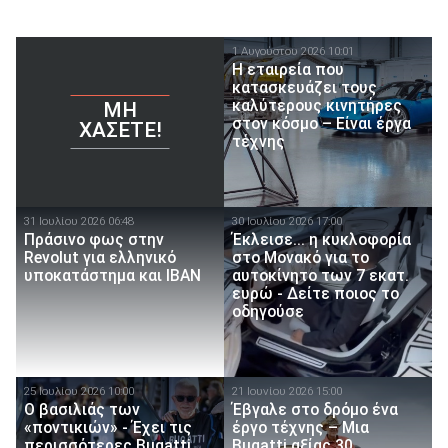
1 Αυγούστου 2026 10:01
Η εταιρεία που
κατασκευάζει τους
καλύτερους κινητήρες
ΜΗ
στον κόσμο – Είναι έργα
ΧΆΣΕΤΕ!
τέχνης
31 Ιουλίου 2026 06:48
30 Ιουλίου 2026 17:00
Πράσινο φως στην
Έκλεισε... η κυκλοφορία
Revolut για ελληνικό
στο Μονακό για το
υποκατάστημα και IBAN
αυτοκίνητο των 7 εκατ.
ευρώ - Δείτε ποιος το
οδηγούσε
25 Ιουλίου 2026 10:00
21 Ιουνίου 2026 15:00
Ο βασιλιάς των
Έβγαλε στο δρόμο ένα
«ποντικιών» - Έχει τις
έργο τέχνης – Μια
περισσότερες Bugatti
Bugatti αξίας 30