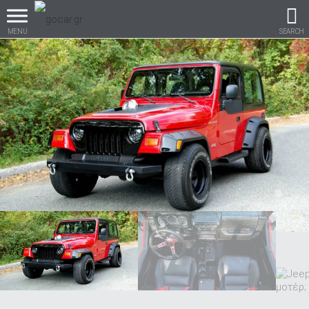
MENU
SEARCH
Βρες τα πάντα για το
αυτοκίνητο!
βρες το!
Καινούρια