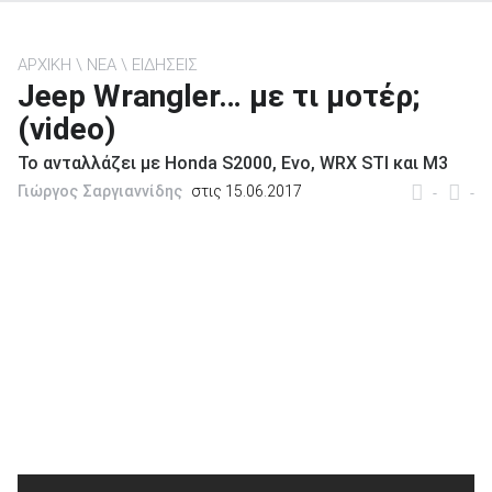
ΑΡΧΙΚΗ
ΝΕΑ
ΕΙΔΗΣΕΙΣ
Jeep Wrangler… με τι μοτέρ;
(video)
ΑΝΑΖΗΤΗΣΗ
Το ανταλλάζει με Honda S2000, Evo, WRX STI και M3
Μεταχειρισμένα
Γιώργος Σαργιαννίδης
στις 15.06.2017
-
-
ΑΝΑΖΗΤΗΣΗ
Επιχειρήσεις