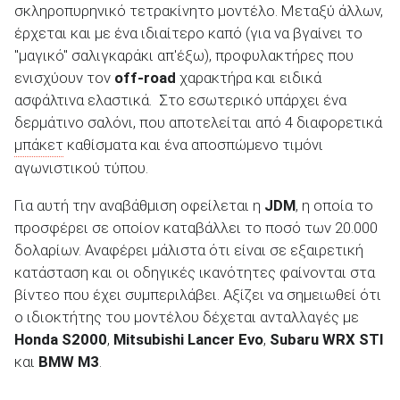
σκληροπυρηνικό τετρακίνητο μοντέλο. Μεταξύ άλλων,
έρχεται και με ένα ιδιαίτερο καπό (για να βγαίνει το
"μαγικό" σαλιγκαράκι απ'έξω), προφυλακτήρες που
ενισχύουν τον
off-road
χαρακτήρα και ειδικά
ασφάλτινα ελαστικά. Στο εσωτερικό υπάρχει ένα
δερμάτινο σαλόνι, που αποτελείται από 4 διαφορετικά
μπάκετ
καθίσματα και ένα αποσπώμενο τιμόνι
αγωνιστικού τύπου.
Για αυτή την αναβάθμιση οφείλεται η
JDM
, η οποία το
προσφέρει σε οποίον καταβάλλει το ποσό των 20.000
δολαρίων. Αναφέρει μάλιστα ότι είναι σε εξαιρετική
κατάσταση και οι οδηγικές ικανότητες φαίνονται στα
βίντεο που έχει συμπεριλάβει. Αξίζει να σημειωθεί ότι
ο ιδιοκτήτης του μοντέλου δέχεται ανταλλαγές με
Honda S2000
,
Mitsubishi Lancer Evo
,
Subaru WRX STI
και
BMW M3
.