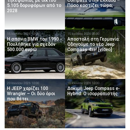
τηλεφωνίας με δίκτυο
Compass στην Ελλάδα –
5.105 δορυφόρων από το
Πόσο κοστίζει τώρα;
2028
15 Ιουλίου 2026 10:05
15 Ιουλίου 2026 08:00
Η σπάνια BMW του 1990 -
Αποστολή στη Γερμανία:
Πουλήθηκε για σχεδόν
Οδηγούμε το νέο Jeep
500.000 ευρώ
Compass 4xe! [video]
20 Ιουνίου 2026 10:00
18 Ιουνίου 2026 10:00
H JEEP χαρίζει 100
Δοκιμή Jeep Compass e-
Wrangler – Οι δύο όροι
Hybrid: O ισορροπιστής
που θέτει