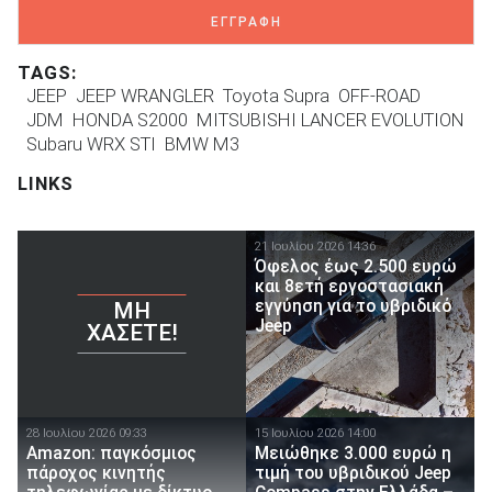
ΕΓΓΡΑΦΗ
TAGS:
JEEP
JEEP WRANGLER
Toyota Supra
OFF-ROAD
JDM
HONDA S2000
MITSUBISHI LANCER EVOLUTION
Subaru WRX STI
BMW M3
LINKS
21 Ιουλίου 2026 14:36
Όφελος έως 2.500 ευρώ
και 8ετή εργοστασιακή
εγγύηση για το υβριδικό
ΜΗ
Jeep
ΧΆΣΕΤΕ!
28 Ιουλίου 2026 09:33
15 Ιουλίου 2026 14:00
Amazon: παγκόσμιος
Μειώθηκε 3.000 ευρώ η
πάροχος κινητής
τιμή του υβριδικού Jeep