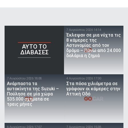
7 Αυγούστου 2026 14:14
Έκλεψαν σε μια νύχτα τις
8 κάμερες της
Αστυνομίας από τον
AYTO TO
δρόμο – Πάνω από 24.000
ΔΙΑΒΑΣΕΣ
δολάρια η ζημιά
7 Αυγούστου 2026 18:08
4 Αυγούστου 2026 17:00
Ανάρπαστα τα
Στα πόσα χιλιόμετρα σε
αυτοκίνητα της Suzuki –
γράφουν οι κάμερες στην
Πούλησε σε μία χώρα
Αττική Οδό
535.000 οχήματα σε
τρεις μήνες
6 Αυγούστου 2026 17:07
7 Αυγούστου 2026 15:38