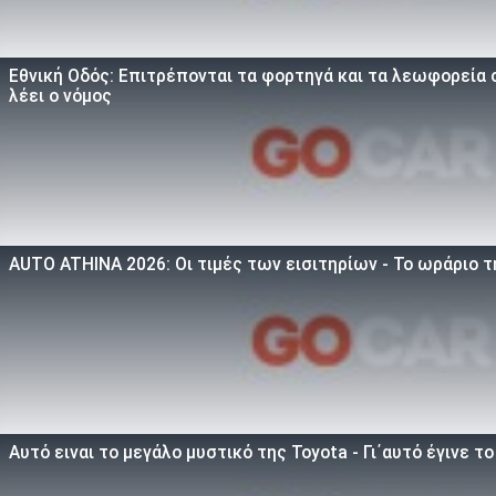
Εθνική Οδός: Επιτρέπονται τα φορτηγά και τα λεωφορεία σ
λέει ο νόμος
AUTO ATHINA 2026: Οι τιμές των εισιτηρίων - Το ωράριο 
Αυτό ειναι τo μεγάλο μυστικό της Toyota - Γι΄αυτό έγινε τ