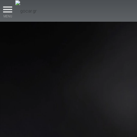
MENU
βρες το!
Καινούρια