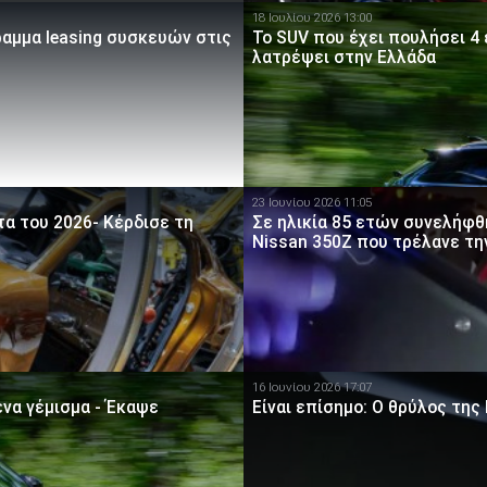
18 Ιουλίου 2026 13:00
ραμμα leasing συσκευών στις
Το SUV που έχει πουλήσει 4 
λατρέψει στην Ελλάδα
23 Ιουνίου 2026 11:05
τα του 2026- Κέρδισε τη
Σε ηλικία 85 ετών συνελήφθ
Nissan 350Z που τρέλανε την
16 Ιουνίου 2026 17:07
ένα γέμισμα - Έκαψε
Είναι επίσημο: O θρύλος της