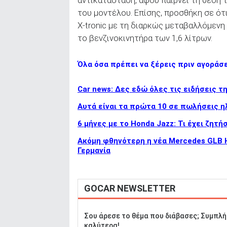
αντικατάσταση, αφού παίρνει τη θέση 
του μοντέλου. Επίσης, προσθήκη σε ότι 
X-tronic με τη διαρκώς μεταβαλλόμενη
το βενζινοκινητήρα των 1,6 λίτρων.
Όλα όσα πρέπει να ξέρεις πριν αγοράσ
Car news: Δες εδώ όλες τις ειδήσεις τ
Αυτά είναι τα πρώτα 10 σε πωλήσεις η
6 μήνες με το Honda Jazz: Τι έχει ζητήσ
Ακόμη φθηνότερη η νέα Mercedes GLB Hy
Γερμανία
GOCAR NEWSLETTER
Σου άρεσε το θέμα που διάβασες; Συμπλή
καλύτερα!