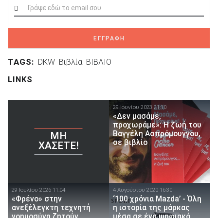
ΑΝΑΖΗΤΗΣΗ
ΕΓΓΡΑΦΗ
TAGS:
DKW
Βιβλία
ΒΙΒΛΙΟ
LINKS
29 Ιουνίου 2023 21:10
«Δεν μασάμε,
προχωράμε»: Η ζωή του
Βαγγέλη Ασπρόμουγγου,
ΜΗ
σε βιβλίο
ΧΆΣΕΤΕ!
29 Ιουλίου 2026 11:04
4 Αυγούστου 2020 16:30
«Φρένο» στην
‘100 χρόνια Mazda’ - Όλη
ανεξέλεγκτη τεχνητή
η ιστορία της μάρκας
νοημοσύνη ζητούν
μέσα σε ένα ψηφιακό