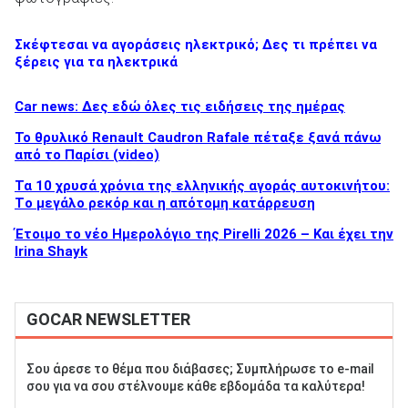
Σκέφτεσαι να αγοράσεις ηλεκτρικό; Δες τι πρέπει να
ξέρεις για τα ηλεκτρικά
ΑΝΑΖΗΤΗΣΗ
Car news: Δες εδώ όλες τις ειδήσεις της ημέρας
Το θρυλικό Renault Caudron Rafale πέταξε ξανά πάνω
Μεταχειρισμένα
από το Παρίσι (video)
Τα 10 χρυσά χρόνια της ελληνικής αγοράς αυτοκινήτου:
Tο μεγάλο ρεκόρ και η απότομη κατάρρευση
Έτοιμο το νέο Ημερολόγιο της Pirelli 2026 – Και έχει την
Irina Shayk
ΑΝΑΖΗΤΗΣΗ
GOCAR NEWSLETTER
Επιχειρήσεις
Σου άρεσε το θέμα που διάβασες; Συμπλήρωσε το e-mail
σου για να σου στέλνουμε κάθε εβδομάδα τα καλύτερα!