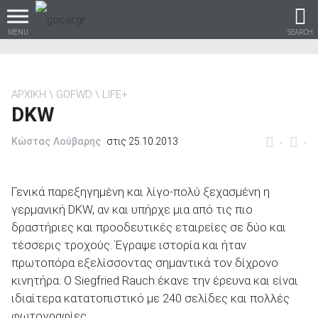
MENU
SEARCH
ΑΡΧΙΚΗ
GOFWD
LIFE+
DKW
Βρες τα πάντα για το
αυτοκίνητο!
Κώστας Λούβαρης
στις 25.10.2013
-
-
Γενικά παρεξηγημένη και λίγο-πολύ ξεχασμένη η
γερμανική DKW, αν και υπήρχε μια από τις πιο
βρες το!
δραστήριες και προοδευτικές εταιρείες σε δύο και
τέσσερις τροχούς. Έγραψε ιστορία και ήταν
πρωτοπόρα εξελίσσοντας σημαντικά τον δίχρονο
κινητήρα. Ο Siegfried Rauch έκανε την έρευνα και είναι
Καινούρια
ιδιαίτερα κατατοπιστικό με 240 σελίδες και πολλές
φωτογραφίες.