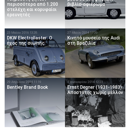
περισσότερα από 1.200
βιβλίο-αφιέρωμα
στελέχη και κορυφαίοι
ερευνητές
23 Μαίου 2016 13:28
27 Μαίου 2014 17:39
DKW Electrollaster: Ο
Κινητό μουσείο της Audi
ήχος της σιωπής
στη Βραζιλία
29 Απριλίου 2014 11:19
7 Ιανουαρίου 2014 12:23
Bentley Brand Book
Ernst Degner (1931-1983):
Αποστάτης χωρίς μέλλον