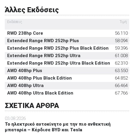
Υπηρεσία κλήσης οδικής βοήθειας σε
στάνταρντ
Άλλες Εκδόσεις
έκτακτη ανάγκη
Υποδοχή παιδικού καθίσματος ISOFIX
στάνταρντ
Εκδόσεις
Τιμή
Σύστημα αναγνώρισης οδικών σημάτων
στάνταρντ
RWD 238hp Core
56.110 €
Σύστημα αυτόματου παρκαρίσματος
-
Extended Range RWD 252hp Plus
58.094 €
Extended Range RWD 252hp Plus Black Edition
59.396 €
Extended Range RWD 252hp Ultra
61.008 €
Extended Range RWD 252hp Ultra Black Edition
62.310 €
AWD 408hp Plus
63.550 €
AWD 408hp Plus Black Edition
64.852 €
AWD 408hp Ultra
66.464 €
AWD 408hp Ultra Black Edition
67.766 €
ΣΧΕΤΙΚΑ ΑΡΘΡΑ
03.08.2026
Το ηλεκτρικό αυτοκίνητο με την πιο ανθεκτική
μπαταρία – Κέρδισε BYD και Tesla