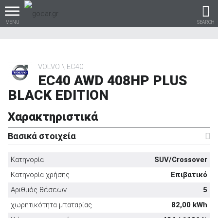
MENU
SEARCH
VOLVO
EC40
EC40 AWD 408HP PLUS
Βρες τα πάντα για το
BLACK EDITION
αυτοκίνητο!
Χαρακτηριστικά
Βασικά στοιχεία
βρες το!
Κατηγορία
SUV/Crossover
Κατηγορία χρήσης
Επιβατικό
Αριθμός θέσεων
5
Καινούρια
χωρητικότητα μπαταρίας
82,00 kWh