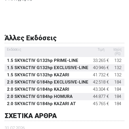
Σύστημα προστασίας επιβατών σε ανατροπή
-
Εμπρός καθίσματα με σύστημα προστασίας
στάνταρντ
αυχένα
Υπηρεσία κλήσης οδικής βοήθειας σε έκτακτη ανάγκη
-
Υποδοχή παιδικού καθίσματος ISOFIX
στάνταρντ
Άλλες Εκδόσεις
Σύστημα αναγνώρισης οδικών σημάτων
στάνταρντ
Εκδόσεις
Τιμή
Ισχύς
0
Σύστημα αυτόματου παρκαρίσματος
-
(PS)
1.5 SKYACTIV G132hp PRIME-LINE
33.265 €
132
1.5 SKYACTIV G132hp EXCLUSIVE-LINE
40.946 €
132
1.5 SKYACTIV G132hp KAZARI
41.732 €
132
2.0 SKYACTIV G184hp EXCLUSIVE-LINE
42.518 €
184
2.0 SKYACTIV G184hp KAZARI
43.304 €
184
2.0 SKYACTIV G184hp HOMURA
44.877 €
184
2.0 SKYACTIV G184hp KAZARI AT
45.765 €
184
ΣΧΕΤΙΚΑ ΑΡΘΡΑ
31.07.2026