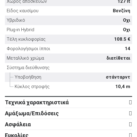
Χώρος αποσκευών
127 lt
Είδος καυσίμου
Βενζίνη
Υβριδικό
Οχι
Plug-in Hybrid
Οχι
ΑΝΑΖΗΤΗΣΗ
Τέλη κυκλοφορίας
108.5 €
Φορολογήσιμοι ίπποι
14
Μεταχειρισμένα
Μεταλλικό χρώμα
διατίθεται
Σύστημα διεύθυνσης
Υποβοήθηση
στάνταρντ
Κύκλος στροφής
10,4 m
ΑΝΑΖΗΤΗΣΗ
Τεχνικά χαρακτηριστικά
Κινητήρας
Αμάξωμα/Επιδόσεις
Επιχειρήσεις
Κύλινδροι
4
Αμάξωμα
Ασφάλεια
Βαλβίδες
16
Τύπος
2d
Ενεργητική ασφάλεια
Ευκολίες
Κυβισμός
1.998 cc
Αριθμός θυρών
2