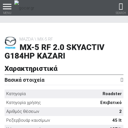
MENU
SEARCH
MAZDA
MX-5 RF
MX-5 RF 2.0 SKYACTIV
Βρες τα πάντα για το
G184HP KAZARI
αυτοκίνητο!
Χαρακτηριστικά
Βασικά στοιχεία
βρες το!
Κατηγορία
Roadster
Κατηγορία χρήσης
Επιβατικό
Αριθμός θέσεων
2
Καινούρια
Ρεζερβουάρ καυσίμων
45 lt