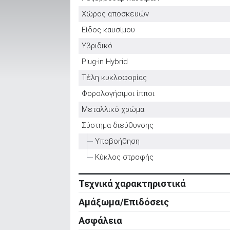
Χώρος αποσκευών
Είδος καυσίμου
ΑΝΑΖΗΤΗΣΗ
Υβριδικό
Plug-in Hybrid
Μεταχειρισμένα
Τέλη κυκλοφορίας
Φορολογήσιμοι ίπποι
Μεταλλικό χρώμα
Σύστημα διεύθυνσης
ΑΝΑΖΗΤΗΣΗ
Υποβοήθηση
Κύκλος στροφής
Επιχειρήσεις
Τεχνικά χαρακτηριστικά
Κινητήρας
Αμάξωμα/Επιδόσεις
Κύλινδροι
Αμάξωμα
Ασφάλεια
Βαλβίδες
Τύπος
Ενεργητική ασφάλεια