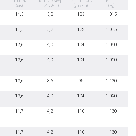
0-100km/h
Κατανάλωση
Εκπομπές CO2
Βάρος
(sec)
(lt/100km)
(gm/km)
(kg)
14,5
5,2
123
1.015
14,5
5,2
123
1.015
13,6
4,0
104
1.090
13,6
4,0
104
1.090
13,6
3,6
95
1.130
13,6
4,0
104
1.090
11,7
4,2
110
1.130
11,7
4,2
110
1.130