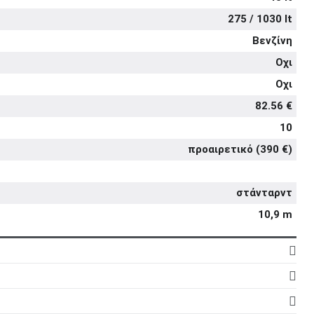
275 / 1030 lt
Βενζίνη
Οχι
Οχι
82.56 €
10
προαιρετικό (390 €)
στάνταρντ
10,9 m
4
8
3d