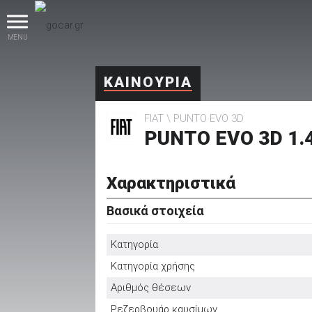
MENU
ΚΑΙΝΟΥΡΙΑ
FIAT
PUNTO EVO 3D
PUNTO EVO 3D 1.
Χαρακτηριστικά
βρες το!
Βασικά στοιχεία
Κατηγορία
Κατηγορία χρήσης
Καινούρια
Αριθμός θέσεων
Ρεζερβουάρ καυσίμων