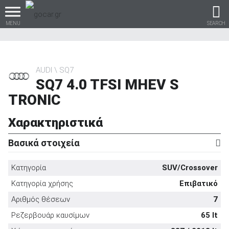
MENU
SEARCH
AUDI
SQ7
SQ7 4.0 TFSI MHEV S
Βρες τα πάντα για το
TRONIC
αυτοκίνητο!
Χαρακτηριστικά
Βασικά στοιχεία
βρες το!
Κατηγορία
SUV/Crossover
Κατηγορία χρήσης
Επιβατικό
Αριθμός θέσεων
7
Καινούρια
Ρεζερβουάρ καυσίμων
65 lt