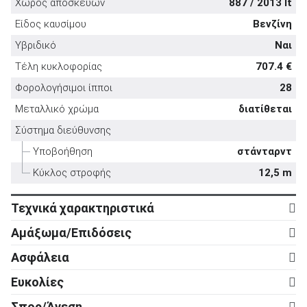
Χώρος αποσκευών
887 / 2013 lt
Είδος καυσίμου
Βενζίνη
Υβριδικό
Ναι
Τέλη κυκλοφορίας
707.4 €
ΑΝΑΖΗΤΗΣΗ
Φορολογήσιμοι ίπποι
28
Μεταλλικό χρώμα
διατίθεται
Μεταχειρισμένα
Σύστημα διεύθυνσης
Υποβοήθηση
στάνταρντ
Κύκλος στροφής
12,5 m
Τεχνικά χαρακτηριστικά
Κινητήρας
ΑΝΑΖΗΤΗΣΗ
Αμάξωμα/Επιδόσεις
Κύλινδροι
8
Αμάξωμα
Επιχειρήσεις
Ασφάλεια
Βαλβίδες
32
Τύπος
5d
Ενεργητική ασφάλεια
Ευκολίες
Κυβισμός
3.996 cc
Αριθμός θυρών
5
ABS
στάνταρντ
Ρυθμιζόμενο τιμόνι σε ύψος
στάνταρντ
Ισχύς
507 ps
Σπορ/Άνεση
Μήκος
5.072 mm