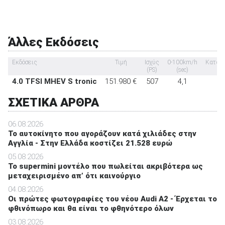
Υπηρεσία κλήσης οδικής βοήθειας σε έκτακτη ανάγκη
-
Υποδοχή παιδικού καθίσματος ISOFIX
-
Σύστημα αναγνώρισης οδικών σημάτων
στάνταρντ
Άλλες Εκδόσεις
Σύστημα αυτόματου παρκαρίσματος
-
Εκδόσεις
Τιμή
Ισχύς
0-100km/h
Κατανά
(PS)
(sec)
4.0 TFSI MHEV S tronic
151.980 €
507
4,1
ΣΧΕΤΙΚΑ ΑΡΘΡΑ
06.08.2026
To αυτοκίνητο που αγοράζουν κατά χιλιάδες στην
Αγγλία - Στην Ελλάδα κοστίζει 21.528 ευρώ
05.08.2026
Το supermini μοντέλο που πωλείται ακριβότερα ως
μεταχειρισμένο απ’ ότι καινούργιο
04.08.2026
Οι πρώτες φωτογραφίες του νέου Audi A2 - Έρχεται το
φθινόπωρο και θα είναι το φθηνότερο όλων
03.08.2026