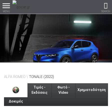
MENU
SEARCH
Βρες τα πάντα για το
αυτοκίνητο!
βρες το!
ALFA ROMEO
TONALE (2022)
Τιμές -
Φωτό -
Χρηματοδότηση
Εκδόσεις
Video
Δοκιμές
Καινούρια