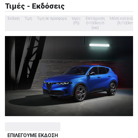
Τιμές - Εκδόσεις
Έκδοση
Τιμή
Τιμή σε προσφορά
Ισχύς
Επιτάχυνση
Μέση κατανάλω
(PS)
0-100km/h
(lt/100km)
(sec)
ΑΝΑΖΗΤΗΣΗ
Μεταχειρισμένα
ΑΝΑΖΗΤΗΣΗ
Επιχειρήσεις
ΕΠΙΛΕΓΟΥΜΕ ΕΚΔΟΣΗ