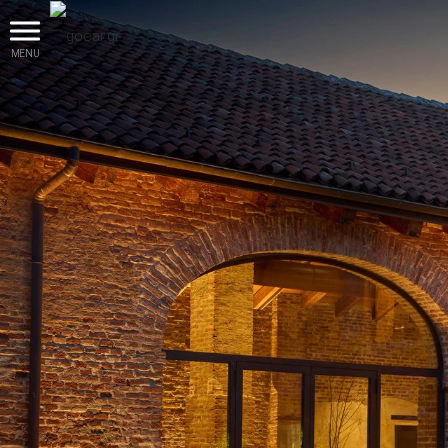
MENU
βρες το!
Καινούρια