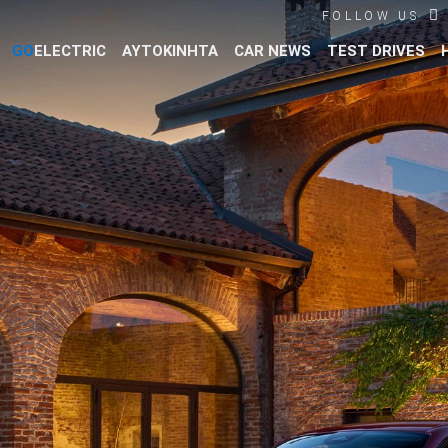
FOLLOW US
GO
ELECTRIC
ΑΥΤΟΚΙΝΗΤΑ
CAR NEWS
TEST DRIVES
Βρες τα πάντα για το αυτοκίνητο!