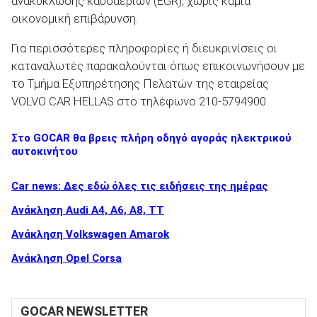
ανακύκλωσης καυσαερίων (EGR), χωρίς καμία
οικονομική επιβάρυνση.
Για περισσότερες πληροφορίες ή διευκρινίσεις οι
ΑΝΑΖΗΤΗΣΗ
καταναλωτές παρακαλούνται όπως επικοινωνήσουν µε
το Τμήμα Εξυπηρέτησης Πελατών της εταιρείας
VOLVO CAR HELLAS στο τηλέφωνο 210-5794900.
Στο GOCAR θα βρεις πλήρη οδηγό αγοράς ηλεκτρικού
αυτοκινήτου
Car news: Δες εδώ όλες τις ειδήσεις της ημέρας
Ανάκληση Audi A4, A6, A8, TT
Ανάκληση Volkswagen Amarok
Ανάκληση Opel Corsa
GOCAR NEWSLETTER