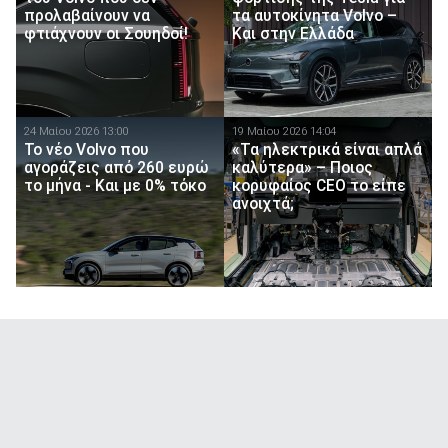
προλαβαίνουν να
τα αυτοκίνητα Volvo –
φτιάχνουν οι Σουηδοί!
Και στην Ελλάδα
24 Μαίου 2026 13:00
19 Μαίου 2026 14:04
Το νέο Volvo που
«Τα ηλεκτρικά είναι απλά
αγοράζεις από 260 ευρώ
καλύτερα» – Ποιος
το μήνα - Και με 0% τόκο
κορυφαίος CEO το είπε
ανοιχτά;