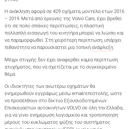
Η ανάκληση αφορά σε 429 οχήματα, μοντέλα ετών 2016
– 2019. Μετά από έρευνες της Volvo Cars, έχει βρεθεί
ότι σε πολύ σπάνιες περιπτώσεις, η πλαστική
πολλαπλή εισαγωγή του κινητήρα μπορεί να λιώσει και
ΑΝΑΖΗΤΗΣΗ
να παραμορφωθεί. Στη χειρότερη περίπτωση, υπάρχει
πιθανότητα να παρουσιαστεί µια τοπική
ανάφλεξη
.
Μεταχειρισμένα
Μέχρι στιγμής δεν έχει αναφερθεί καμία περίπτωση
ατυχήματος, που να σχετίζεται µε το συγκεκριμένο
θέμα.
Οι ιδιοκτήτες των ανωτέρω οχημάτων θα
ΑΝΑΖΗΤΗΣΗ
ενημερωθούν εγγράφως µέσω email/επιστολής, ώστε
να προσέλθουν στο δίκτυο Εξουσιοδοτημένων
Επισκευαστών αυτοκινήτων VOLVO σε όλη την Ελλάδα,
Επιχειρήσεις
για να γίνει ενημέρωση λογισμικού και τροποποίηση
μέρους του κυκλώματος ψύξης του συστήματος