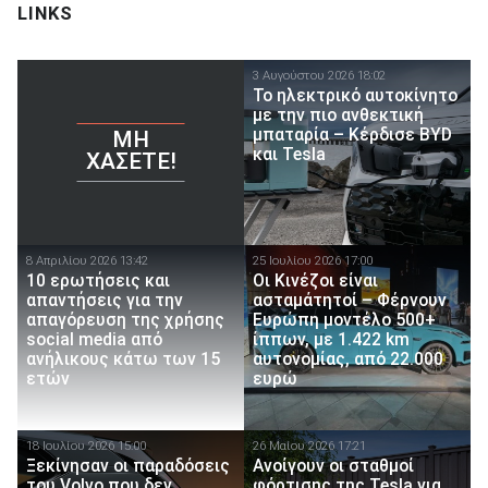
LINKS
3 Αυγούστου 2026 18:02
Το ηλεκτρικό αυτοκίνητο
με την πιο ανθεκτική
μπαταρία – Κέρδισε BYD
ΜΗ
και Tesla
ΧΆΣΕΤΕ!
8 Απριλίου 2026 13:42
25 Ιουλίου 2026 17:00
10 ερωτήσεις και
Οι Κινέζοι είναι
απαντήσεις για την
ασταμάτητοί – Φέρνουν
απαγόρευση της χρήσης
Ευρώπη μοντέλο 500+
social media από
ίππων, με 1.422 km
ανήλικους κάτω των 15
αυτονομίας, από 22.000
ετών
ευρώ
18 Ιουλίου 2026 15:00
26 Μαίου 2026 17:21
Ξεκίνησαν οι παραδόσεις
Ανοίγουν οι σταθμοί
του Volvo που δεν
φόρτισης της Tesla για