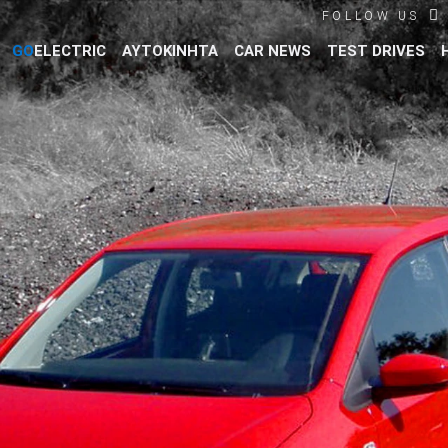
FOLLOW US
GO
ELECTRIC
ΑΥΤΟΚΙΝΗΤΑ
CAR NEWS
TEST DRIVES
Βρες τα πάντα για το αυτοκίνητο!