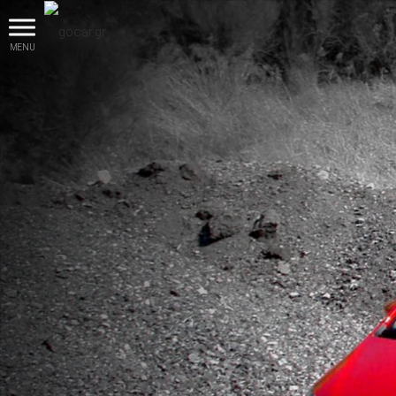
MENU
βρες το!
Καινούρια