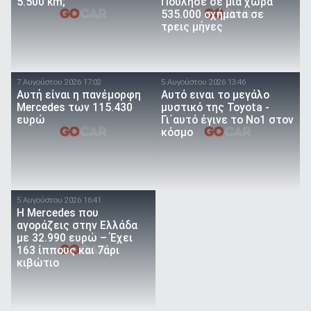
5.500 km;
Πούλησε σε μία χώρα
535.000 οχήματα σε
τρεις μήνες
7 Αυγούστου 2026 17:02
5 Αυγούστου 2026 13:46
Αυτή είναι η πανέμορφη
Αυτό ειναι τo μεγάλο
Mercedes των 115.430
μυστικό της Toyota -
ευρώ
Γι΄αυτό έγινε το Νο1 στον
κόσμο
5 Αυγούστου 2026 16:41
Η Mercedes που
αγοράζεις στην Ελλάδα
με 32.990 ευρώ – Έχει
163 ίππους και 7άρι
κιβώτιο