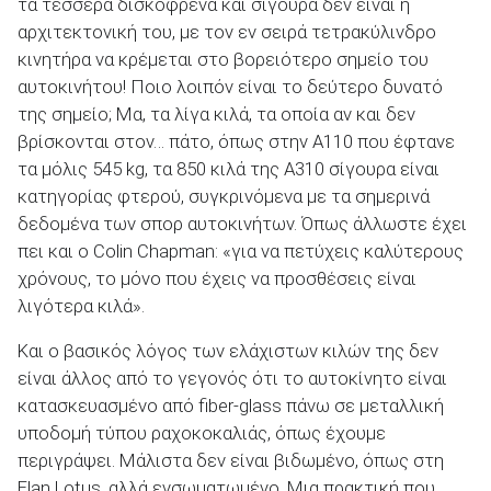
τα τέσσερα δισκόφρενα και σίγουρα δεν είναι η
αρχιτεκτονική του, με τον εν σειρά τετρακύλινδρο
κινητήρα να κρέμεται στο βορειότερο σημείο του
αυτοκινήτου! Ποιο λοιπόν είναι το δεύτερο δυνατό
της σημείο; Μα, τα λίγα κιλά, τα οποία αν και δεν
βρίσκονται στον… πάτο, όπως στην Α110 που έφτανε
τα μόλις 545 kg, τα 850 κιλά της Α310 σίγουρα είναι
κατηγορίας φτερού, συγκρινόμενα με τα σημερινά
δεδομένα των σπορ αυτοκινήτων. Όπως άλλωστε έχει
πει και ο Colin Chapman: «για να πετύχεις καλύτερους
χρόνους, το μόνο που έχεις να προσθέσεις είναι
λιγότερα κιλά».
Και ο βασικός λόγος των ελάχιστων κιλών της δεν
είναι άλλος από το γεγονός ότι το αυτοκίνητο είναι
κατασκευασμένο από fiber-glass πάνω σε μεταλλική
υποδομή τύπου ραχοκοκαλιάς, όπως έχουμε
περιγράψει. Μάλιστα δεν είναι βιδωμένο, όπως στη
Elan Lotus, αλλά ενσωματωμένο. Μια πρακτική που