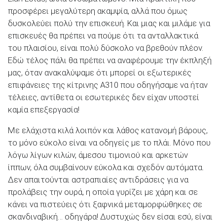
προσφέρει μεγαλύτερη ακαμψία, αλλά που όμως
δυσκολεύει πολύ την επισκευή. Και μιας και μιλάμε για
επισκευές θα πρέπει να πούμε ότι τα ανταλλακτικά
του πλαισίου, είναι πολύ δύσκολο να βρεθούν πλέον.
Εδώ τέλος πάλι θα πρέπει να αναφέρουμε την έκπληξή
μας, όταν ανακαλύψαμε ότι μπορεί οι εξωτερικές
επιφάνειες της κίτρινης Α310 που οδηγήσαμε να ήταν
τέλειες, αντίθετα οι εσωτερικές δεν είχαν υποστεί
καμία επεξεργασία!
Με ελάχιστα κιλά λοιπόν και λάθος κατανομή βάρους,
το μόνο εύκολο είναι να οδηγείς με το πλάι. Μόνο που
λόγω λίγων κιλών, άμεσου τιμονιού και αρκετών
ίππων, όλα συμβαίνουν εύκολα και σχεδόν αυτόματα.
Δεν απαιτούνται αστραπιαίες αντιδράσεις για να
προλάβεις την ουρά, η οποία γυρίζει με χάρη και σε
κάνει να πιστεύεις ότι ξαφνικά μεταμορφώθηκες σε
σκανδιναβική… οδηγάρα! Δυστυχώς δεν είσαι εσύ, είναι