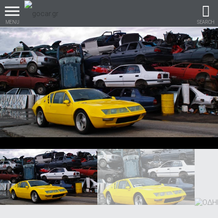
MENU
SEARCH
Βρες τα πάντα για το
αυτοκίνητο!
βρες το!
Καινούρια