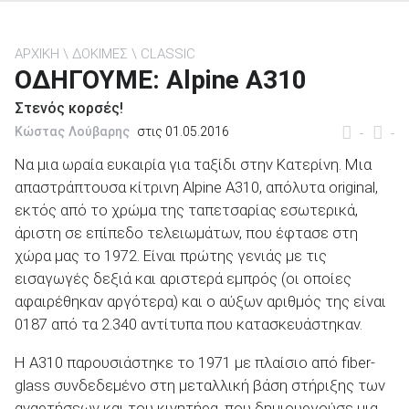
ΑΡΧΙΚΗ
ΔΟΚΙΜΕΣ
CLASSIC
ΟΔΗΓΟΥΜΕ: Alpine A310
ΑΝΑΖΗΤΗΣΗ
Στενός κορσές!
Κώστας Λούβαρης
στις 01.05.2016
-
-
Μεταχειρισμένα
Να μια ωραία ευκαιρία για ταξίδι στην Κατερίνη. Μια
απαστράπτουσα κίτρινη Alpine Α310, απόλυτα original,
εκτός από το χρώμα της ταπετσαρίας εσωτερικά,
άριστη σε επίπεδο τελειωμάτων, που έφτασε στη
χώρα μας το 1972. Είναι πρώτης γενιάς με τις
εισαγωγές δεξιά και αριστερά εμπρός (οι οποίες
ΑΝΑΖΗΤΗΣΗ
αφαιρέθηκαν αργότερα) και ο αύξων αριθμός της είναι
0187 από τα 2.340 αντίτυπα που κατασκευάστηκαν.
Επιχειρήσεις
Η Α310 παρουσιάστηκε το 1971 με πλαίσιο από fiber-
glass συνδεδεμένο στη μεταλλική βάση στήριξης των
αναρτήσεων και του κινητήρα, που δημιουργούσε μια