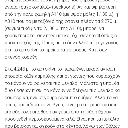
ενιαία «ραχοκοκαλιά» (backbone). Αν και υψηλότερη
από την πολύ χαμηλή Α110 (με ύψος μόλις 1,130 μ.), η
Α310 που το μεταξόνιό της φτάνει πλέον τα 2,270 μ.
ΑΝΑΖΗΤΗΣΗ
(συγκριτικά με τα 2,100 μ. της Α110), μπορεί να
χαρακτηριστεί σαν medium και όχι σαν small όπως ο
προκάτοχός της. Όμως αυτό δεν αλλάζει το γεγονός
ότι το αυτοκίνητο πρακτικά το φοράς! Κάτι σαν…
στενός κορσές!
Στα 4,248 μ. το αυτοκίνητο παραμένει μικρό, αν και η
απουσία κάθε καμπύλης και οι γωνίες που κυριαρχούν
το κάνουν να φαίνεται πιο μεγάλο. Μάλιστα η υποψία
δύο θέσεων πίσω το κάνουν να δείχνει πιο μεγάλο και
εσωτερικά, ενώ σίγουρα είναι πιο ευήλιο. Αλλά το να
μπεις και ειδικά το να βγεις είναι μια περιπέτεια και
μια δύσκολη υπόθεση αν γύρω από τη μέση έχουν
προστεθεί περισσευούμενα κιλά. Είναι και τα πετάλια
που βρίσκονται σχεδόν στο κέντρο, λόγω των θόλων