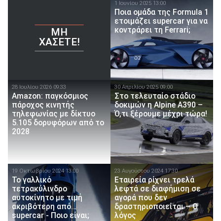
1 Ιουνίου 2025 13:00
Ποια ομάδα της Formula 1
ετοιμάζει supercar για να
κοντράρει τη Ferrari;
ΜΗ
ΧΆΣΕΤΕ!
28 Ιουλίου 2026 09:33
30 Απριλίου 2025 09:00
Amazon: παγκόσμιος
Στο τελευταίο στάδιο
πάροχος κινητής
δοκιμών η Alpine A390 –
τηλεφωνίας με δίκτυο
Ό,τι ξέρουμε μέχρι τώρα!
5.105 δορυφόρων από το
2028
19 Οκτωβρίου 2024 13:00
23 Αυγούστου 2024 17:30
Το γαλλικό
Εταιρεία ρίχνει τρελά
τετρακύλινδρο
λεφτά σε διαφήμιση σε
αυτοκίνητο με τιμή
αγορά που δεν
ακριβότερη από…
δραστηριοποιείται – Ο
supercar - Ποιο είναι;
λόγος