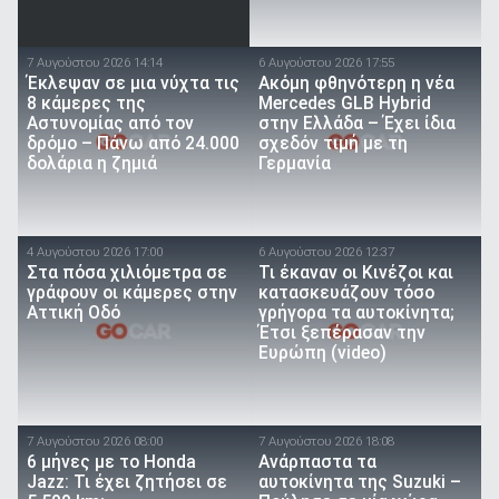
7 Αυγούστου 2026 14:14
6 Αυγούστου 2026 17:55
Έκλεψαν σε μια νύχτα τις
Ακόμη φθηνότερη η νέα
8 κάμερες της
Mercedes GLB Hybrid
Αστυνομίας από τον
στην Ελλάδα – Έχει ίδια
δρόμο – Πάνω από 24.000
σχεδόν τιμή με τη
δολάρια η ζημιά
Γερμανία
4 Αυγούστου 2026 17:00
6 Αυγούστου 2026 12:37
Στα πόσα χιλιόμετρα σε
Τι έκαναν οι Κινέζοι και
γράφουν οι κάμερες στην
κατασκευάζουν τόσο
Αττική Οδό
γρήγορα τα αυτοκίνητα;
Έτσι ξεπέρασαν την
Ευρώπη (video)
7 Αυγούστου 2026 08:00
7 Αυγούστου 2026 18:08
6 μήνες με το Honda
Ανάρπαστα τα
Jazz: Τι έχει ζητήσει σε
αυτοκίνητα της Suzuki –