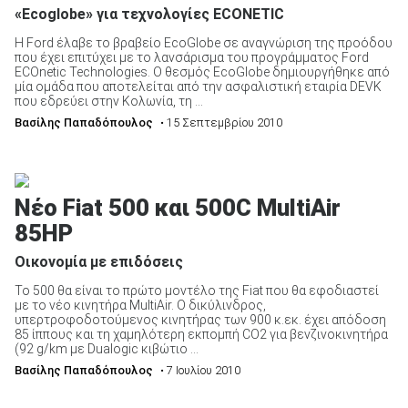
«Εcoglobe» για τεχνολογίες ECONETIC
Η Ford έλαβε το βραβείο EcoGlobe σε αναγνώριση της προόδου
που έχει επιτύχει με το λανσάρισμα του προγράμματος Ford
ECOnetic Technologies. Ο θεσμός EcoGlobe δημιουργήθηκε από
μία ομάδα που αποτελείται από την ασφαλιστική εταιρία DEVK
που εδρεύει στην Κολωνία, τη ...
Βασίλης Παπαδόπουλος
• 15 Σεπτεμβρίου 2010
Νέο Fiat 500 και 500C MultiAir
85HP
Οικονομία με επιδόσεις
Το 500 θα είναι το πρώτο μοντέλο της Fiat που θα εφοδιαστεί
με το νέο κινητήρα MultiAir. Ο δικύλινδρος,
υπερτροφοδοτούμενος κινητήρας των 900 κ.εκ. έχει απόδοση
85 ίππους και τη χαμηλότερη εκπομπή CO2 για βενζινοκινητήρα
(92 g/km με Dualogic κιβώτιο ...
Βασίλης Παπαδόπουλος
• 7 Ιουλίου 2010