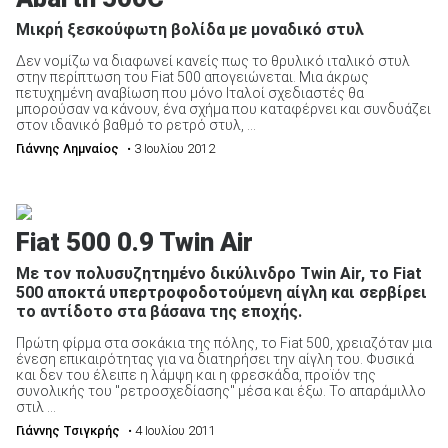
Μικρή ξεσκούφωτη βολίδα με μοναδικό στυλ
Δεν νομίζω να διαφωνεί κανείς πως το θρυλικό ιταλικό στυλ
στην περίπτωση του Fiat 500 απογειώνεται. Μια άκρως
πετυχημένη αναβίωση που μόνο Ιταλοί σχεδιαστές θα
μπορούσαν να κάνουν, ένα σχήμα που καταφέρνει και συνδυάζει
ΑΝΑΖΗΤΗΣΗ
στον ιδανικό βαθμό το ρετρό στυλ, ...
Γιάννης Λημναίος
• 3 Ιουλίου 2012
Μεταχειρισμένα
Fiat 500 0.9 Twin Air
Με τον πολυσυζητημένο δικύλινδρο Twin Air, το Fiat
500 αποκτά υπερτροφοδοτούμενη αίγλη και σερβίρει
το αντίδοτο στα βάσανα της εποχής.
ΑΝΑΖΗΤΗΣΗ
Πρώτη φίρμα στα σοκάκια της πόλης, το Fiat 500, χρειαζόταν μια
ένεση επικαιρότητας για να διατηρήσει την αίγλη του. Φυσικά
Επιχειρήσεις
και δεν του έλειπε η λάμψη και η φρεσκάδα, προϊόν της
συνολικής του "ρετροσχεδίασης" μέσα και έξω. Το απαράμιλλο
στιλ ...
Γιάννης Τσιγκρής
• 4 Ιουλίου 2011