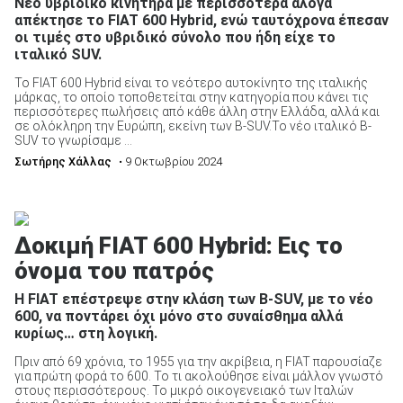
Νέο υβριδικό κινητήρα με περισσότερα άλογα
απέκτησε το FIAT 600 Hybrid, ενώ ταυτόχρονα έπεσαν
οι τιμές στο υβριδικό σύνολο που ήδη είχε το
ιταλικό SUV.
ΑΝΑΖΗΤΗΣΗ
Το FIAT 600 Hybrid είναι το νεότερο αυτοκίνητο της ιταλικής
μάρκας, το οποίο τοποθετείται στην κατηγορία που κάνει τις
περισσότερες πωλήσεις από κάθε άλλη στην Ελλάδα, αλλά και
σε ολόκληρη την Ευρώπη, εκείνη των B-SUV.Το νέο ιταλικό B-
SUV το γνωρίσαμε ...
Σωτήρης Χάλλας
• 9 Οκτωβρίου 2024
Δοκιμή FIAT 600 Hybrid: Εις το
όνομα του πατρός
H FIAT επέστρεψε στην κλάση των B-SUV, με το νέο
600, να ποντάρει όχι μόνο στο συναίσθημα αλλά
κυρίως… στη λογική.
Πριν από 69 χρόνια, το 1955 για την ακρίβεια, η FIAT παρουσίαζε
για πρώτη φορά το 600. Το τι ακολούθησε είναι μάλλον γνωστό
στους περισσότερους. Το μικρό οικογενειακό των Ιταλών