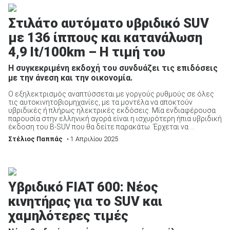
Στιλάτο αυτόματο υβριδικό SUV
με 136 ίππους και κατανάλωση
4,9 lt/100km – Η τιμή του
ΑΝΑΖΗΤΗΣΗ
Η συγκεκριμένη εκδοχή του συνδυάζει τις επιδόσεις
με την άνεση και την οικονομία.
Μεταχειρισμένα
Ο εξηλεκτρισμός αναπτύσσεται με γοργούς ρυθμούς σε όλες
τις αυτοκινητοβιομηχανίες, με τα μοντέλα να αποκτούν
υβριδικές ή πλήρως ηλεκτρικές εκδόσεις. Μία ενδιαφέρουσα
παρουσία στην ελληνική αγορά είναι η ισχυρότερη ήπια υβριδική
έκδοση του B-SUV που θα δείτε παρακάτω. Έρχεται να ...
Στέλιος Παππάς
• 1 Απριλίου 2025
ΑΝΑΖΗΤΗΣΗ
Υβριδικό FIAT 600: Νέος
Επιχειρήσεις
κινητήρας για το SUV και
χαμηλότερες τιμές