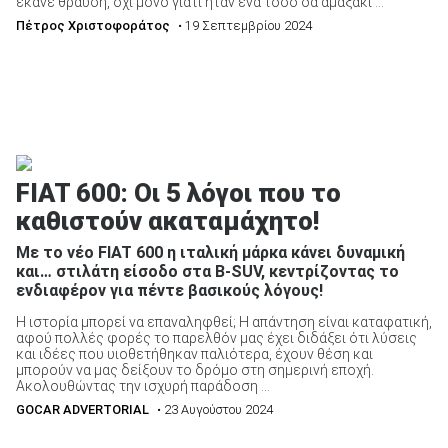
έκανε θραύση, όχι μόνο γιατί ήταν ένα τόσο δα αμαξάκι ...
Πέτρος Χριστοφοράτος
• 19 Σεπτεμβρίου 2024
FIAT 600: Οι 5 λόγοι που το
καθιστούν ακαταμάχητο!
Με το νέο FIAT 600 η ιταλική μάρκα κάνει δυναμική
και… στιλάτη είσοδο στα B-SUV, κεντρίζοντας το
ενδιαφέρον για πέντε βασικούς λόγους!
Η ιστορία μπορεί να επαναληφθεί; Η απάντηση είναι καταφατική,
αφού πολλές φορές το παρελθόν μας έχει διδάξει ότι λύσεις
και ιδέες που υιοθετήθηκαν παλιότερα, έχουν θέση και
μπορούν να μας δείξουν το δρόμο στη σημερινή εποχή.
Ακολουθώντας την ισχυρή παράδοση ...
GOCAR ADVERTORIAL
• 23 Αυγούστου 2024