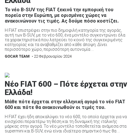
Ελλάδα
Το νέο B-SUV της FIAT ξεκινά την εμπορική του
πορεία στην Ευρώπη, με ορισμένες χώρες να
ανακοινώνουν τις τιμές. Ας δούμε πόσο κοστίζει.
Η FIAT επιστρέφει στην πιο δημοφιλή κατηγορία της αγοράς,
αυτή των B-SUV, με το νέο 600, ένα μοντέλο συγκεντρώνει όλα
τα χαρακτηριστικά που λατρεύει το κοινό της συγκεκριμένης
κατηγορίας και τα αναβαθμίζει από κάθε άποψη: Δίνει
περισσότερο χώρο, περισσότερη αυτονομία ...
GOCAR TEAM
• 22 Φεβρουαρίου 2024
Νέο FIAT 600 – Πότε έρχεται στην
Ελλάδα!
Μάθε πότε έρχεται στην ελληνική αγορά το νέο FIAT
600 και πότε θα ανακοινωθούν οι τιμές του.
Η FIAT έχει ήδη αποκαλύψει το νέο 600, το οποίο έρχεται για να
ενισχύσει περαιτέρω τη θέση και τη δυναμική της ιταλικής
μάρκας στην αγορά. Το νέο μοντέλο τοποθετείται ανάμεσα στα
supermini και B-SUV, ενώ είναι ιδιαίτερα σημαντικό πως θα ...