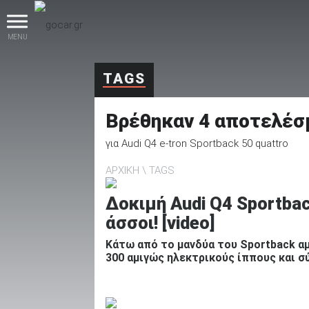
MENU
TAGS
Βρέθηκαν
4
αποτελέσ
για
Audi Q4 e-tron Sportback 50 quattro
ΑΡΧΙΚΗ
TAGS
βρες το!
Δοκιμή Audi Q4 Sportbac
άσσοι! [video]
Κάτω από το μανδύα του Sportback αμ
300 αμιγώς ηλεκτρικούς ίππους και 
Καινούρια