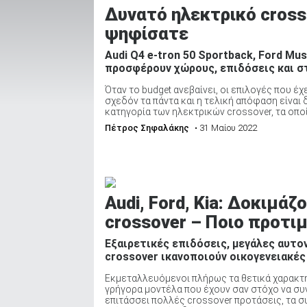
Δυνατό ηλεκτρικό crossov
ψηφίσατε
ΑΝΑΖΗΤΗΣΗ
Audi Q4 e-tron 50 Sportback, Ford Mus
προσφέρουν χώρους, επιδόσεις και στ
Όταν το budget ανεβαίνει, οι επιλογές που 
Μεταχειρισμένα
σχεδόν τα πάντα και η τελική απόφαση είναι
κατηγορία των ηλεκτρικών crossover, τα οποί
Πέτρος Σηφαλάκης
• 31 Μαίου 2022
ΑΝΑΖΗΤΗΣΗ
Audi, Ford, Kia: Δοκιμά
crossover – Ποιο προτιμ
Επιχειρήσεις
Εξαιρετικές επιδόσεις, μεγάλες αυτον
crossover ικανοποιούν οικογενειακές
Εκμεταλλευόμενοι πλήρως τα θετικά χαρακτη
γρήγορα μοντέλα που έχουν σαν στόχο να συ
επιτάσσει πολλές crossover προτάσεις, τα