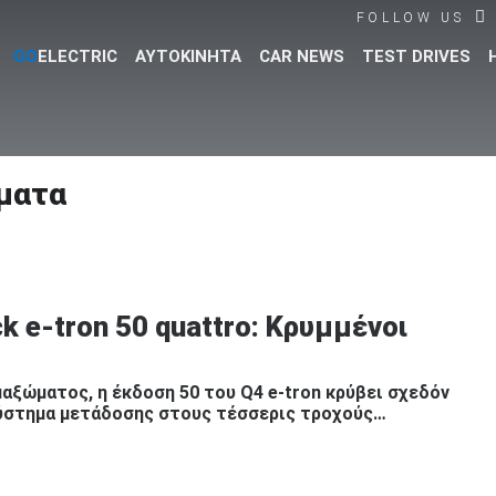
FOLLOW US
GO
ELECTRIC
ΑΥΤΟΚΙΝΗΤΑ
CAR NEWS
TEST DRIVES
Βρες τα πάντα για το αυτοκίνητο!
ματα
k e-tron 50 quattro: Κρυμμένοι
αξώματος, η έκδοση 50 του Q4 e-tron κρύβει σχεδόν
σύστημα μετάδοσης στους τέσσερις τροχούς…