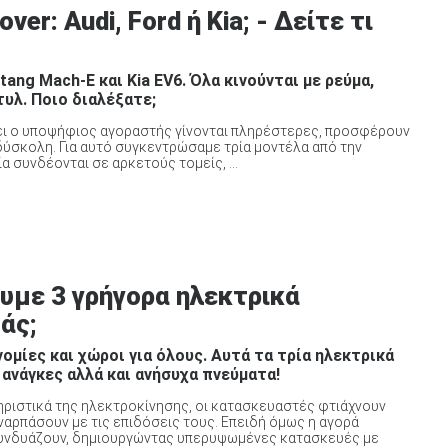
er: Audi, Ford ή Kia; - Δείτε τι
tang Mach-E και Kia EV6. Όλα κινούνται με ρεύμα,
υλ. Ποιο διαλέξατε;
έχει ο υποψήφιος αγοραστής γίνονται πληρέστερες, προσφέρουν
 δύσκολη. Για αυτό συγκεντρώσαμε τρία μοντέλα από την
α συνδέονται σε αρκετούς τομείς, ...
ζουμε 3 γρήγορα ηλεκτρικά
άς;
ομίες και χώροι για όλους. Αυτά τα τρία ηλεκτρικά
 ανάγκες αλλά και ανήσυχα πνεύματα!
ριστικά της ηλεκτροκίνησης, οι κατασκευαστές φτιάχνουν
ναρπάσουν με τις επιδόσεις τους. Επειδή όμως η αγορά
 συνδυάζουν, δημιουργώντας υπερυψωμένες κατασκευές με