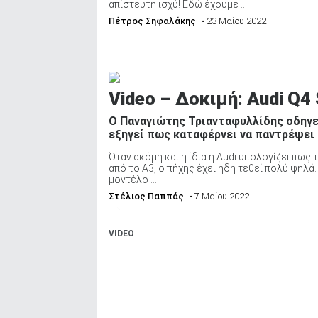
απίστευτη ισχύ! Εδώ έχουμε ...
ΑΝΑΖΗΤΗΣΗ
Πέτρος Σηφαλάκης
• 23 Μαίου 2022
Video – Δοκιμή: Audi Q4 
Ο Παναγιώτης Τριανταφυλλίδης οδηγεί
εξηγεί πως καταφέρνει να παντρέψει 
Όταν ακόμη και η ίδια η Audi υπολογίζει πως 
από το Α3, ο πήχης έχει ήδη τεθεί πολύ ψηλ
μοντέλο ...
Στέλιος Παππάς
• 7 Μαίου 2022
VIDEO