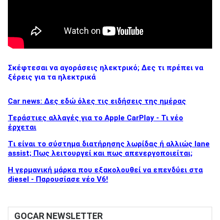
Σκέφτεσαι να αγοράσεις ηλεκτρικό; Δες τι πρέπει να
ξέρεις για τα ηλεκτρικά
Car news: Δες εδώ όλες τις ειδήσεις της ημέρας
Τεράστιες αλλαγές για το Apple CarPlay - Τι νέο
έρχεται
Tι είναι το σύστημα διατήρησης λωρίδας ή αλλιώς lane
assist; Πως λειτουργεί και πως απενεργοποιείται;
Η γερμανική μάρκα που εξακολουθεί να επενδύει στα
diesel - Παρουσίασε νέο V6!
GOCAR NEWSLETTER