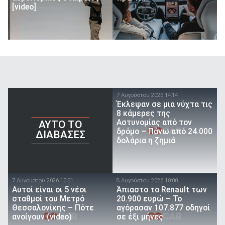
[video]
7 Αυγούστου 2026 14:14
Έκλεψαν σε μια νύχτα τις
8 κάμερες της
Αστυνομίας από τον
AYTO TO
δρόμο – Πάνω από 24.000
ΔΙΑΒΑΣΕΣ
δολάρια η ζημιά
7 Αυγούστου 2026 10:51
8 Αυγούστου 2026 10:00
Αυτοί είναι οι 5 νέοι
Άπιαστο το Renault των
σταθμοί του Μετρό
20.900 ευρώ – Το
Θεσσαλονίκης – Πότε
αγόρασαν 107.877 οδηγοί
ανοίγουν (video)
σε έξι μήνες