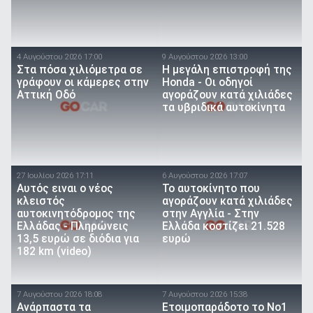
4 Αυγούστου 2026 17:00
9 Αυγούστου 2026 13:00
Στα πόσα χιλιόμετρα σε
Η μεγάλη επιστροφή της
γράφουν οι κάμερες στην
Honda - Οι οδηγοί
Αττική Οδό
αγοράζουν κατά χιλιάδες
τα υβριδικά αυτοκίνητα
27 Ιουλίου 2026 17:11
6 Αυγούστου 2026 17:07
Αυτός ειναι ο νέος
To αυτοκίνητο που
κλειστός
αγοράζουν κατά χιλιάδες
αυτοκινητόδρομος της
στην Αγγλία - Στην
Ελλάδας - Πληρώνεις
Ελλάδα κοστίζει 21.528
13,5 ευρώ σε διόδια για
ευρώ
182 km (video)
7 Αυγούστου 2026 18:08
7 Αυγούστου 2026 15:38
Ανάρπαστα τα
Ετοιμοπαράδοτο το Νο1