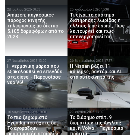
28 Ιουλίου 2026 09:33
28 Ιανουαρίου 2026 15:30
Amazon: παγκόσμιος
Tι είναι το σύστημα
πάροχος κινητής
διατήρησης λωρίδας ή
τηλεφωνίας με δίκτυο
αλλιώς lane assist; Πως
5.105 δορυφόρων από το
λειτουργεί και πως
2028
απενεργοποιείται;
27 Νοεμβρίου 2025 13:00
26 Σεπτεμβρίου 2025 17:57
Η γερμανική μάρκα που
Η Nissan βάζει 11
εξακολουθεί να επενδύει
κάμερες, ραντάρ και ΑΙ
στα diesel - Παρουσίασε
στα αυτοκίνητά της
νέο V6!
10 Αυγούστου 2025 10:00
22 Ιουνίου 2025 13:00
Το πιο ξεχωριστό
Το διάσημο σπίτι 9
Hyundai που έχετε δει -
δωματίων της Αγγλίας
Το αγοράζουν
και η Volvo – Παγκόσμια
αεροπορικές εταιρείες
πρωτιά