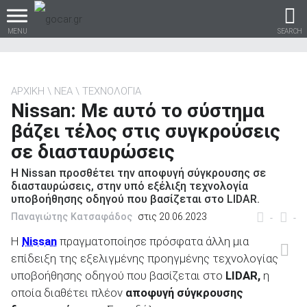
MENU
SEARCH
ΑΡΧΙΚΗ
ΝΕΑ
ΤΕΧΝΟΛΟΓΙΑ
Nissan: Με αυτό το σύστημα
Βρες τα πάντα για το
βάζει τέλος στις συγκρούσεις
αυτοκίνητο!
σε διασταυρώσεις
Η Nissan προσθέτει την αποφυγή σύγκρουσης σε
διασταυρώσεις, στην υπό εξέλιξη τεχνολογία
υποβοήθησης οδηγού που βασίζεται στο LIDAR.
βρες το!
Παναγιώτης Κατσαφάδος
στις 20.06.2023
-
-
Η
Nissan
πραγματοποίησε πρόσφατα άλλη μια
επίδειξη της εξελιγμένης προηγμένης τεχνολογίας
υποβοήθησης οδηγού που βασίζεται στο
LIDAR,
η
Καινούρια
οποία διαθέτει πλέον
αποφυγή σύγκρουσης