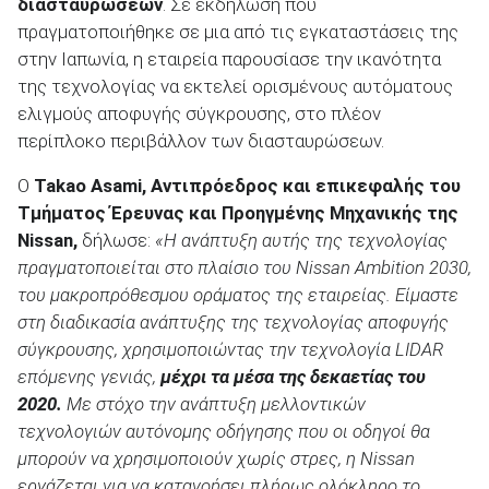
διασταυρώσεων
. Σε εκδήλωση που
πραγματοποιήθηκε σε μια από τις εγκαταστάσεις της
στην Ιαπωνία, η εταιρεία παρουσίασε την ικανότητα
της τεχνολογίας να εκτελεί ορισμένους αυτόματους
ελιγμούς αποφυγής σύγκρουσης, στο πλέον
ΑΝΑΖΗΤΗΣΗ
περίπλοκο περιβάλλον των διασταυρώσεων.
Μεταχειρισμένα
Ο
Takao Asami, Αντιπρόεδρος και επικεφαλής του
Τμήματος Έρευνας και Προηγμένης Μηχανικής της
Nissan,
δήλωσε:
«Η ανάπτυξη αυτής της τεχνολογίας
πραγματοποιείται στο πλαίσιο του Nissan Ambition 2030,
του μακροπρόθεσμου οράματος της εταιρείας. Είμαστε
στη διαδικασία ανάπτυξης της τεχνολογίας αποφυγής
ΑΝΑΖΗΤΗΣΗ
σύγκρουσης, χρησιμοποιώντας την τεχνολογία LIDAR
επόμενης γενιάς,
μέχρι τα μέσα της δεκαετίας του
2020.
Με στόχο την ανάπτυξη μελλοντικών
Επιχειρήσεις
τεχνολογιών αυτόνομης οδήγησης που οι οδηγοί θα
μπορούν να χρησιμοποιούν χωρίς στρες, η Nissan
εργάζεται για να κατανοήσει πλήρως ολόκληρο το