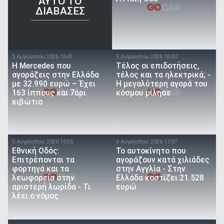
AYTO TO
ΔΙΑΒΑΣΕΣ
5 Αυγούστου 2026 16:41
5 Αυγούστου 2026 18:00
Η Mercedes που
Τέλος οι επιδοτήσεις,
αγοράζεις στην Ελλάδα
τέλος και τα ηλεκτρικά; -
με 32.990 ευρώ – Έχει
Η μεγαλύτερη αγορά του
163 ίππους και 7άρι
κόσμου μίλησε
κιβώτιο
5 Αυγούστου 2026 15:36
6 Αυγούστου 2026 17:07
Εθνική Οδός:
To αυτοκίνητο που
Επιτρέπονται τα
αγοράζουν κατά χιλιάδες
φορτηγά και τα
στην Αγγλία - Στην
λεωφορεία στην
Ελλάδα κοστίζει 21.528
αριστερή λωρίδα - Τι
ευρώ
λέει ο νόμος