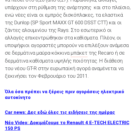
υπάρχουν στη ρύθμιση της ανάρτησης και στο πλαίσιο,
ενώ νέες είναι οι εμπρός δισκόπλακες, τα ελαστικά
της Dunlop (SP Sport MAXX GT 600 DSST CTT) και οι
ΑΝΑΖΗΤΗΣΗ
ζάντες αλουμινίου της Rays. Στο εσωτερικό οι
αλλαγές επικεντρώθηκαν στα καθίσματα. Πλέον, οι
υποψήφιοι αγοραστές μπορούν να επιλέξουν ανάμεσα
σε δερμάτινα μαύρα-κόκκινα
μπάκετ
της Recaro ή σε
δερμάτινα καθίσματα υψηλής ποιότητας. Η διάθεση
του νέου GT-R στην ευρωπαϊκή αγορά αναμένεται να
ξεκινήσει τον Φεβρουάριο του 2011.
Όλα όσα πρέπει να ξέρεις πριν αγοράσεις ηλεκτρικό
αυτοκίνητο
Car news: Δες εδώ όλες τις ειδήσεις της ημέρας
Νέο Video: Δοκιμάζουμε το Renault 4 E-TECH ELECTRIC
150 PS