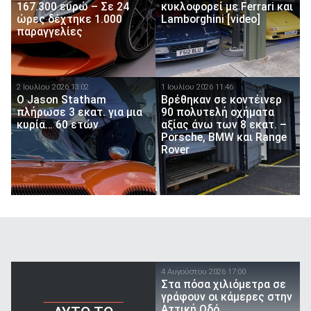
167.300 ευρώ – Σε 24
κυκλοφορεί με Ferrari και
ώρες δέχτηκε 1.000
Lamborghini [video]
παραγγελίες
2 Ιουλίου 2026 13:02
1 Ιουλίου 2026 11:46
Ο Jason Statham
Βρέθηκαν σε κοντέινερ
πλήρωσε 3 εκατ. για μια
90 πολυτελή οχήματα
κυρία… 60 ετών
αξίας άνω των 8 εκατ. –
Porsche, BMW και Range
Rover
4 Αυγούστου 2026 17:00
Στα πόσα χιλιόμετρα σε
γράφουν οι κάμερες στην
Αττική Οδό