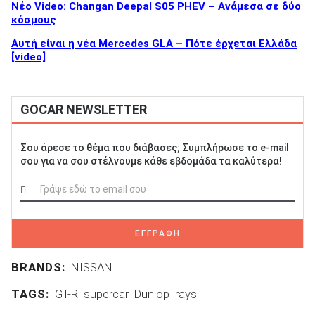
Νέο Video: Changan Deepal S05 PHEV – Ανάμεσα σε δύο
κόσμους
Αυτή είναι η νέα Mercedes GLA – Πότε έρχεται Ελλάδα
[video]
GOCAR NEWSLETTER
Σου άρεσε το θέμα που διάβασες; Συμπλήρωσε το e-mail
σου για να σου στέλνουμε κάθε εβδομάδα τα καλύτερα!
ΕΓΓΡΑΦΗ
BRANDS:
NISSAN
TAGS:
GT-R
supercar
Dunlop
rays