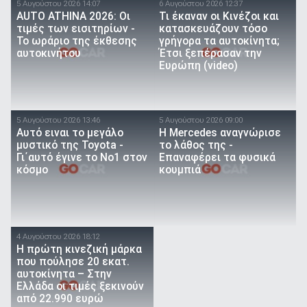
5 Αυγούστου 2026 14:07
6 Αυγούστου 2026 12:37
AUTO ATHINA 2026: Οι
Τι έκαναν οι Κινέζοι και
τιμές των εισιτηρίων -
κατασκευάζουν τόσο
Το ωράριο της έκθεσης
γρήγορα τα αυτοκίνητα;
αυτοκινήτου
Έτσι ξεπέρασαν την
Ευρώπη (video)
5 Αυγούστου 2026 13:46
5 Αυγούστου 2026 09:00
Αυτό ειναι τo μεγάλο
Η Mercedes αναγνώρισε
μυστικό της Toyota -
το λάθος της -
Γι΄αυτό έγινε το Νο1 στον
Επαναφέρει τα φυσικά
κόσμο
κουμπιά
4 Αυγούστου 2026 18:12
Η πρώτη κινεζική μάρκα
που πούλησε 20 εκατ.
αυτοκίνητα – Στην
Ελλάδα οι τιμές ξεκινούν
από 22.990 ευρώ