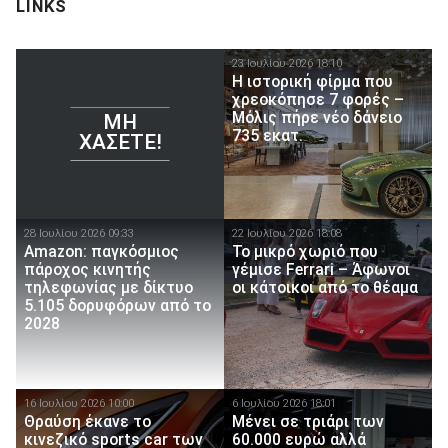
LINKS
23 Ιουλίου 2026 18:10
Η ιστορική φίρμα που
χρεοκόπησε 7 φορές –
Μόλις πήρε νέο δάνειο
ΜΗ
735 εκατ.
ΧΆΣΕΤΕ!
28 Ιουλίου 2026 09:33
22 Ιουλίου 2026 18:08
Amazon: παγκόσμιος
Το μικρό χωριό που
πάροχος κινητής
γέμισε Ferrari – Άφωνοι
τηλεφωνίας με δίκτυο
οι κάτοικοι από το θέαμα
5.105 δορυφόρων από το
2028
16 Ιουλίου 2026 10:00
6 Ιουλίου 2026 18:01
Θραύση έκανε το
Μένει σε τριάρι των
κινεζικό sports car των
60.000 ευρώ αλλά