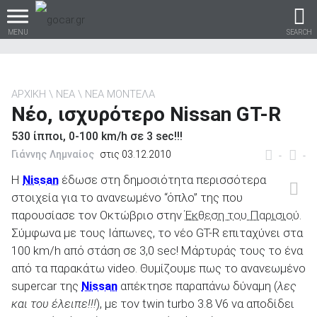
MENU
SEARCH
ΑΡΧΙΚΗ
ΝΕΑ
ΝΕΑ ΜΟΝΤΕΛΑ
Νέο, ισχυρότερο Nissan GT-R
Βρες τα πάντα για το
530 ίπποι, 0-100 km/h σε 3 sec!!!
αυτοκίνητο!
Γιάννης Λημναίος
στις 03.12.2010
-
-
Η
Nissan
έδωσε στη δημοσιότητα περισσότερα
στοιχεία για το ανανεωμένο “όπλο” της που
βρες το!
παρουσίασε τον Οκτώβριο στην
Έκθεση του Παρισιού
.
Σύμφωνα με τους Ιάπωνες, το νέο GT-R επιταχύνει στα
100 km/h από στάση σε 3,0 sec! Μάρτυράς τους το ένα
από τα παρακάτω video. Θυμίζουμε πως το ανανεωμένο
supercar της
Nissan
απέκτησε παραπάνω δύναμη (
λες
Καινούρια
και του έλειπε!!!
), με τον twin turbo 3.8 V6 να αποδίδει