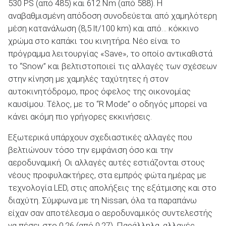
530 PS (από 485) και 612 Nm (από 588). Η
αναβαθμισμένη απόδοση συνοδεύεται από χαμηλότερη
μέση κατανάλωση (8,5 lt/100 km) και από… κόκκινο
χρώμα στο καπάκι του κινητήρα. Νέο είναι το
πρόγραμμα λειτουργίας «Save», το οποίο αντικαθιστά
ΑΝΑΖΗΤΗΣΗ
το “Snow” και βελτιστοποιεί τις αλλαγές των σχέσεων
στην κίνηση με χαμηλές ταχύτητες ή στον
Μεταχειρισμένα
αυτοκινητόδρομο, προς όφελος της οικονομίας
καυσίμου. Τέλος, με το “R Mode” ο οδηγός μπορεί να
κάνει ακόμη πιο γρήγορες εκκινήσεις.
Εξωτερικά υπάρχουν σχεδιαστικές αλλαγές που
βελτιώνουν τόσο την εμφάνιση όσο και την
ΑΝΑΖΗΤΗΣΗ
αεροδυναμική. Οι αλλαγές αυτές εστιάζονται στους
νέους προφυλακτήρες, στα εμπρός φώτα ημέρας με
τεχνολογία LED, στις απολήξεις της εξάτμισης και στο
Επιχειρήσεις
διαχύτη. Σύμφωνα με τη Nissan, όλα τα παραπάνω
είχαν σαν αποτέλεσμα ο αεροδυναμικός συντελεστής
να πέσει στο 0,26 (από 0,27). Παράλληλα, αλλαγές