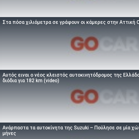
Στα πόσα χιλιόμετρα σε γράφουν οι κάμερες στην Αττική 
Αυτός ειναι ο νέος κλειστός αυτοκινητόδρομος της Ελλάδ
διόδια για 182 km (video)
Ανάρπαστα τα αυτοκίνητα της Suzuki – Πούλησε σε μία χώ
μήνες