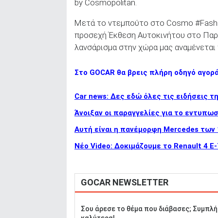
by Cosmopolitan.
ΑΝΑΖΗΤΗΣΗ
Μετά το ντεμπούτο στο Cosmo #FashFe
προσεχή Έκθεση Αυτοκινήτου στο Παρί
λανσάρισμα στην χώρα μας αναμένεται 
Στο GOCAR θα βρεις πλήρη οδηγό αγορ
Car news: Δες εδώ όλες τις ειδήσεις τ
Άνοιξαν οι παραγγελίες για το εντυπωσ
Αυτή είναι η πανέμορφη Mercedes των
Νέο Video: Δοκιμάζουμε το Renault 4 
GOCAR NEWSLETTER
Σου άρεσε το θέμα που διάβασες; Συμπλή
καλύτερα!