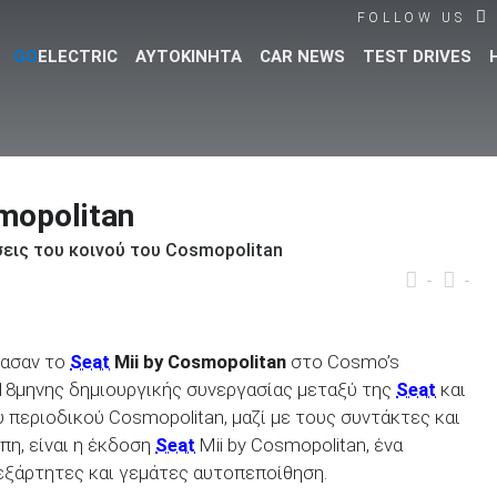
FOLLOW US
GO
ELECTRIC
ΑΥΤΟΚΙΝΗΤΑ
CAR NEWS
TEST DRIVES
Βρες τα πάντα για το αυτοκίνητο!
smopolitan
εις του κοινού του Cosmopolitan
-
-
ασαν το
Seat
Mii by Cosmopolitan
στο Cosmo’s
 18μηνης δημιουργικής συνεργασίας μεταξύ της
Seat
και
 περιοδικού Cosmopolitan, μαζί με τους συντάκτες και
πη, είναι η έκδοση
Seat
Mii by Cosmopolitan, ένα
νεξάρτητες και γεμάτες αυτοπεποίθηση.