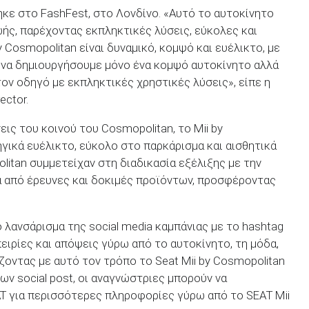
κε στο FashFest, στο Λονδίνο. «Αυτό το αυτοκίνητο
ής, παρέχοντας εκπληκτικές λύσεις, εύκολες και
y Cosmopolitan είναι δυναμικό, κομψό και ευέλικτο, με
να δημιουργήσουμε μόνο ένα κομψό αυτοκίνητο αλλά
ον οδηγό με εκπληκτικές χρηστικές λύσεις», είπε η
rector.
ις του κοινού του Cosmopolitan, το Mii by
ηγικά ευέλικτο, εύκολο στο παρκάρισμα και αισθητικά
itan συμμετείχαν στη διαδικασία εξέλιξης με την
 από έρευνες και δοκιμές προϊόντων, προσφέροντας
 λανσάρισμα της social media καμπάνιας με το hashtag
πειρίες και απόψεις γύρω από το αυτοκίνητο, τη μόδα,
 βάζοντας με αυτό τον τρόπο το Seat Mii by Cosmopolitan
ν social post, οι αναγνώστριες μπορούν να
AT για περισσότερες πληροφορίες γύρω από το SEAΤ Mii