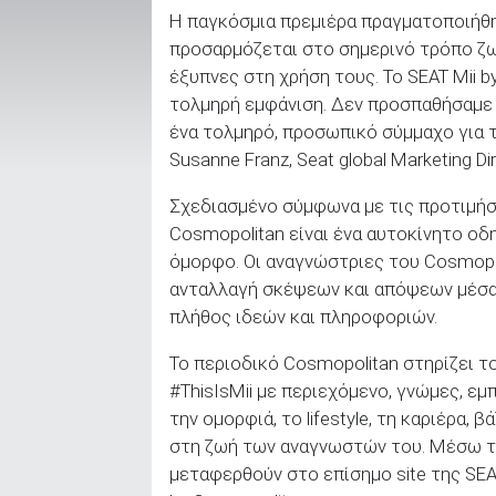
Η παγκόσμια πρεμιέρα πραγματοποιήθη
προσαρμόζεται στο σημερινό τρόπο ζω
έξυπνες στη χρήση τους. Το SEAT Mii b
ΑΝΑΖΗΤΗΣΗ
τολμηρή εμφάνιση. Δεν προσπαθήσαμε 
ένα τολμηρό, προσωπικό σύμμαχο για τ
Μεταχειρισμένα
Susanne Franz, Seat global Marketing Di
Σχεδιασμένο σύμφωνα με τις προτιμήσε
Cosmopolitan είναι ένα αυτοκίνητο οδ
όμορφο. Οι αναγνώστριες του Cosmopol
ανταλλαγή σκέψεων και απόψεων μέσα
ΑΝΑΖΗΤΗΣΗ
πλήθος ιδεών και πληροφοριών.
Το περιοδικό Cosmopolitan στηρίζει το
Επιχειρήσεις
#ThisIsMii με περιεχόμενο, γνώμες, εμ
την ομορφιά, το lifestyle, τη καριέρα,
στη ζωή των αναγνωστών του. Μέσω τω
μεταφερθούν στο επίσημο site της SE