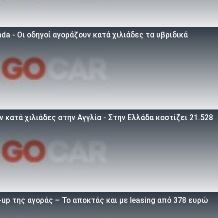
a - Οι οδηγοί αγοράζουν κατά χιλιάδες τα υβριδικά
 κατά χιλιάδες στην Αγγλία - Στην Ελλάδα κοστίζει 21.528
up της αγοράς – Το αποκτάς και με leasing από 378 ευρώ