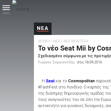
MENU
ΝΕΑ
ΑΡΧΙΚΗ
ΝΕΑ
ΝΕΑ ΜΟΝΤΕΛΑ
Το νέο Seat Mii by Co
Σχεδιασμένο σύμφωνα με τις προτιμήσ
Γιώργος Σαργιαννίδης
στις 18.09.2016
βρες το!
H
Seat
και το
Cosmopolitan
παρουσί
#FashFest στο Λονδίνο. Ο καρπός της
της διάσημης δημιουργικής ομάδας του
Καινούρια
τους αναγνώστες του σε όλη την Ευρώ
αυτοκίνητο για γυναίκες δυναμικές, α