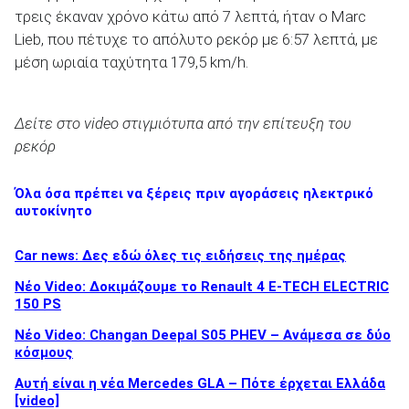
τρεις έκαναν χρόνο κάτω από 7 λεπτά, ήταν ο Marc
Lieb, που πέτυχε το απόλυτο ρεκόρ με 6:57 λεπτά, με
μέση ωριαία ταχύτητα 179,5 km/h.
ΑΝΑΖΗΤΗΣΗ
Δείτε στο video στιγμιότυπα από την επίτευξη του
ρεκόρ
Όλα όσα πρέπει να ξέρεις πριν αγοράσεις ηλεκτρικό
αυτοκίνητο
Car news: Δες εδώ όλες τις ειδήσεις της ημέρας
Νέο Video: Δοκιμάζουμε το Renault 4 E-TECH ELECTRIC
150 PS
Νέο Video: Changan Deepal S05 PHEV – Ανάμεσα σε δύο
κόσμους
Αυτή είναι η νέα Mercedes GLA – Πότε έρχεται Ελλάδα
[video]