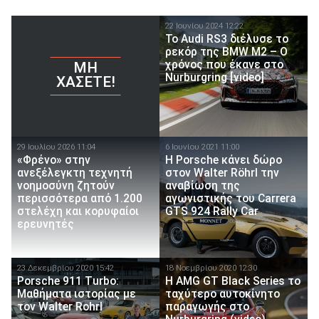
22 Ιουνίου 2024 12:22
Το Audi RS3 διέλυσε το
ρεκόρ της BMW M2 – Ο
χρόνος που έκανε στο
ΜΗ
Nurburgring [video]
ΧΆΣΕΤΕ!
29 Ιουλίου 2026 11:04
6 Ιουνίου 2021 11:00
«Φρένο» στην
Η Porsche κάνει δώρο
ανεξέλεγκτη τεχνητή
στον Walter Röhrl την
νοημοσύνη ζητούν
αναβίωση της
περισσότερα από 1.200
αγωνιστικής του Carrera
στελέχη και κορυφαίοι
GTS 924 Rally Car
ερευνητές
23 Δεκεμβρίου 2020 15:42
18 Νοεμβρίου 2020 12:30
Porsche 911 Turbo:
H AMG GT Black Series το
Μαθήματα ιστορίας με
ταχύτερο αυτοκίνητο
τον Walter Rohrl
παραγωγής στο