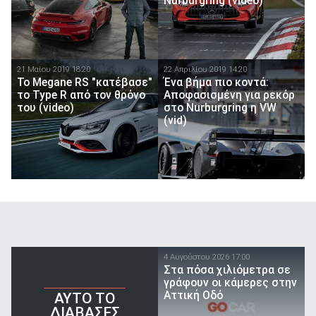
Nurburgring (video)
21 Μαίου 2019 18:20
22 Απριλίου 2019 14:20
Το Megane RS "κατέβασε"
Ένα βήμα πιο κοντά:
το Type R από τον θρόνο
Αποφασισμένη για ρεκόρ
του (video)
στο Nurburgring η VW
(vid)
4 Αυγούστου 2026 17:00
Στα πόσα χιλιόμετρα σε
γράφουν οι κάμερες στην
Αττική Οδό
AYTO TO
ΔΙΑΒΑΣΕΣ