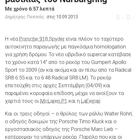
Με χρόνο 6:57 λεπτά
Δημήτρης Παππάς
στις 10.09.2013
-
-
ΑΝΑΖΗΤΗΣΗ
Η νέα
Porsche 918 Spyder
είναι πλέον το ταχύτερο
αυτοκίνητο παραγωγής με παγκόσμια homologation
Μεταχειρισμένα
για χρήση δρόμου. Το νέο υβριδικό supercar κατέβασε
το χρόνο κατά 14’’ από το ρεκόρ του Gumpert Apollo
Sport το 2009 (αν και ακόμα και αν πίσω από τα Radical
SR8 6:55 και το 6:48 Radical SR8 LM). Το ρεκόρ
επετεύχθη στις αρχές Σεπτέμβρη (04/09) και
παραμένει κορυφαία επίδοση, μέχρι να ανοίξουν τα
ΑΝΑΖΗΤΗΣΗ
χαρτιά τους οι
McLaren P1
και η
LaFerrari
.
Και οι τρεις οδηγοί – ο θρύλος των ράλλυ Walter Röhrl,
Επιχειρήσεις
ο οδηγός δοκιμών της Porsche Timo Kluck και o
εργοστασιακός οδηγός της Porsche Marc Lieb –
κατέρριψαν το υπάρχων ρεκόρ. Παρόλο που και οι