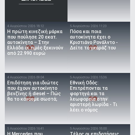
4 Αυγούστου 2026 18:12
5 Αυγούστου 2026 11:23
Η πρώτη κινεζική μάρκα
Πόσα και ποια
που πούλησε 20 εκατ.
αυτοκίνητα έχει ο
αυτοκίνητα – Στην
Κριστιάνο Ρονάλντο -
Ελλάδα οι τιμές ξεκινούν
Δείτε το γκαράζ του
από 22.990 ευρώ
4 Αυγούστου 2026 09:04
5 Αυγούστου 2026 15:36
Επιδότηση για ιδιώτες
Εθνική Οδός:
που έχουν αυτοκίνητο
Επιτρέπονται τα
βενζίνης ή diesel – Πώς
φορτηγά και τα
θα το κάνουμε σωστά;
λεωφορεία στην
αριστερή λωρίδα - Τι
λέει ο νόμος
5 Αυγούστου 2026 16:41
5 Αυγούστου 2026 18:00
Η Mercedes που
Τέλος οι επιδοτήσεις,