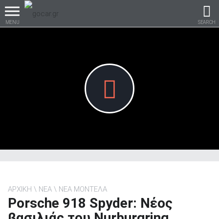
MENU
SEARCH
Βρες τα πάντα για το
αυτοκίνητο!
βρες το!
ΑΡΧΙΚΗ
ΝΕΑ
ΝΕΑ ΜΟΝΤΕΛΑ
Porsche 918 Spyder: Νέος
Καινούρια
βασιλιάς του Nurburgring