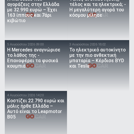
αγοράζεις στην Ελλάδα
τέλος και τα ηλεκτρικά; -
με 32.990 ευρώ – Έχει
Η μεγαλύτερη αγορά του
163 ίππους και 7άρι
κόσμου μίλησε
κιβώτιο
5 Αυγούστου 2026 09:00
3 Αυγούστου 2026 18:02
Η Mercedes αναγνώρισε
Το ηλεκτρικό αυτοκίνητο
το λάθος της -
με την πιο ανθεκτική
Επαναφέρει τα φυσικά
μπαταρία – Κέρδισε BYD
κουμπιά
και Tesla
4 Αυγούστου 2026 14:20
Κοστίζει 22.790 ευρώ και
μόλις ήρθε Ελλάδα –
Αυτό είναι το Leapmotor
B05