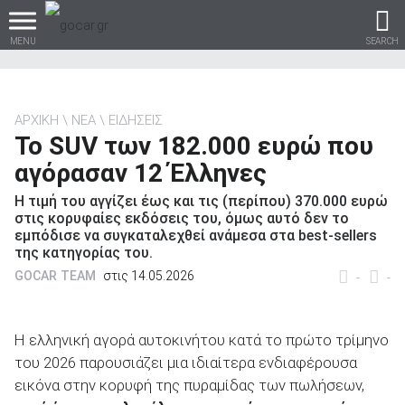
MENU
SEARCH
ΑΡΧΙΚΗ
ΝΕΑ
ΕΙΔΗΣΕΙΣ
To SUV των 182.000 ευρώ που
Βρες τα πάντα για το
αγόρασαν 12 Έλληνες
αυτοκίνητο!
H τιμή του αγγίζει έως και τις (περίπου) 370.000 ευρώ
στις κορυφαίες εκδόσεις του, όμως αυτό δεν το
εμπόδισε να συγκαταλεχθεί ανάμεσα στα best-sellers
της κατηγορίας του.
βρες το!
GOCAR TEAM
στις 14.05.2026
-
-
Η ελληνική αγορά αυτοκινήτου κατά το πρώτο τρίμηνο
του 2026 παρουσιάζει μια ιδιαίτερα ενδιαφέρουσα
Καινούρια
εικόνα στην κορυφή της πυραμίδας των πωλήσεων,