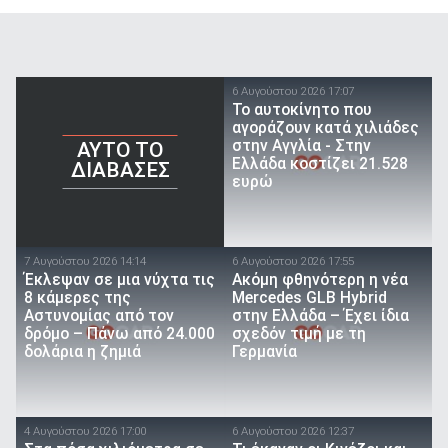
6 Αυγούστου 2026 17:07
To αυτοκίνητο που
αγοράζουν κατά χιλιάδες
στην Αγγλία - Στην
AYTO TO
Ελλάδα κοστίζει 21.528
ΔΙΑΒΑΣΕΣ
ευρώ
7 Αυγούστου 2026 14:14
6 Αυγούστου 2026 17:55
Έκλεψαν σε μια νύχτα τις
Ακόμη φθηνότερη η νέα
8 κάμερες της
Mercedes GLB Hybrid
Αστυνομίας από τον
στην Ελλάδα – Έχει ίδια
δρόμο – Πάνω από 24.000
σχεδόν τιμή με τη
δολάρια η ζημιά
Γερμανία
4 Αυγούστου 2026 17:00
6 Αυγούστου 2026 12:37