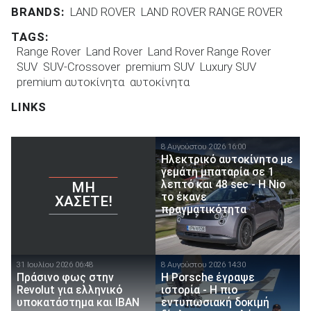
BRANDS:
LAND ROVER
LAND ROVER RANGE ROVER
TAGS:
Range Rover
Land Rover
Land Rover Range Rover
SUV
SUV-Crossover
premium SUV
Luxury SUV
premium αυτοκίνητα
αυτοκίνητα
LINKS
8 Αυγούστου 2026 16:00
Ηλεκτρικό αυτοκίνητο με
γεμάτη μπαταρία σε 1
λεπτό και 48 sec - Η Nio
ΜΗ
το έκανε
ΧΆΣΕΤΕ!
πραγματικότητα
31 Ιουλίου 2026 06:48
8 Αυγούστου 2026 14:30
Πράσινο φως στην
H Porsche έγραψε
Revolut για ελληνικό
ιστορία - H πιο
υποκατάστημα και IBAN
εντυπωσιακή δοκιμή