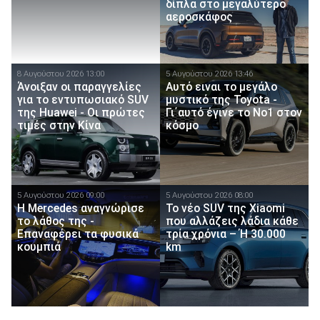
δίπλα στο μεγαλύτερο
αεροσκάφος
8 Αυγούστου 2026 13:00
5 Αυγούστου 2026 13:46
Άνοιξαν οι παραγγελίες
Αυτό ειναι τo μεγάλο
για το εντυπωσιακό SUV
μυστικό της Toyota -
της Huawei - Οι πρώτες
Γι΄αυτό έγινε το Νο1 στον
τιμές στην Κίνα
κόσμο
5 Αυγούστου 2026 09:00
5 Αυγούστου 2026 08:00
Η Mercedes αναγνώρισε
Το νέο SUV της Xiaomi
το λάθος της -
που αλλάζεις λάδια κάθε
Επαναφέρει τα φυσικά
τρία χρόνια – Ή 30.000
κουμπιά
km