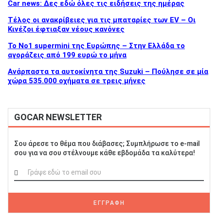
Car news: Δες εδώ όλες τις ειδήσεις της ημέρας
Τέλος οι ανακρίβειες για τις μπαταρίες των EV – Οι
Κινέζοι έφτιαξαν νέους κανόνες
Το No1 supermini της Ευρώπης – Στην Ελλάδα το
αγοράζεις από 199 ευρώ το μήνα
Ανάρπαστα τα αυτοκίνητα της Suzuki – Πούλησε σε μία
χώρα 535.000 οχήματα σε τρεις μήνες
GOCAR NEWSLETTER
Σου άρεσε το θέμα που διάβασες; Συμπλήρωσε το e-mail
σου για να σου στέλνουμε κάθε εβδομάδα τα καλύτερα!
ΕΓΓΡΑΦΗ