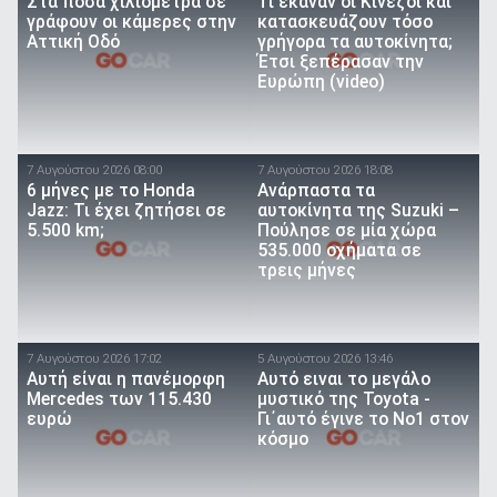
Στα πόσα χιλιόμετρα σε
Τι έκαναν οι Κινέζοι και
γράφουν οι κάμερες στην
κατασκευάζουν τόσο
Αττική Οδό
γρήγορα τα αυτοκίνητα;
Έτσι ξεπέρασαν την
Ευρώπη (video)
7 Αυγούστου 2026 08:00
7 Αυγούστου 2026 18:08
6 μήνες με το Honda
Ανάρπαστα τα
Jazz: Τι έχει ζητήσει σε
αυτοκίνητα της Suzuki –
5.500 km;
Πούλησε σε μία χώρα
535.000 οχήματα σε
τρεις μήνες
7 Αυγούστου 2026 17:02
5 Αυγούστου 2026 13:46
Αυτή είναι η πανέμορφη
Αυτό ειναι τo μεγάλο
Mercedes των 115.430
μυστικό της Toyota -
ευρώ
Γι΄αυτό έγινε το Νο1 στον
κόσμο