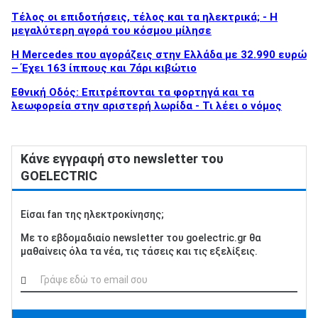
Τέλος οι επιδοτήσεις, τέλος και τα ηλεκτρικά; - Η
μεγαλύτερη αγορά του κόσμου μίλησε
Η Mercedes που αγοράζεις στην Ελλάδα με 32.990 ευρώ
– Έχει 163 ίππους και 7άρι κιβώτιο
Εθνική Οδός: Επιτρέπονται τα φορτηγά και τα
λεωφορεία στην αριστερή λωρίδα - Τι λέει ο νόμος
Κάνε εγγραφή στο newsletter του
GOELECTRIC
Είσαι fan της ηλεκτροκίνησης;
Με το εβδομαδιαίο newsletter του goelectric.gr θα
μαθαίνεις όλα τα νέα, τις τάσεις και τις εξελίξεις.