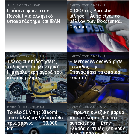
31 Ιουλίου 2026 06:48
6 Αυγούστου 2026 09:00
Πράσινο φως στην
Ο CEO της Porsche
Revolut για ελληνικό
μίλησε – Αυτό είναι το
υποκατάστημα και IBAN
μέλλον των Boxster και
Cayman
5 Αυγούστου 2026 18:00
5 Αυγούστου 2026 09:00
Τέλος οι επιδοτήσεις,
Η Mercedes αναγνώρισε
τέλος και τα ηλεκτρικά; -
το λάθος της -
Η μεγαλύτερη αγορά του
Επαναφέρει τα φυσικά
κόσμου μίλησε
κουμπιά
5 Αυγούστου 2026 08:00
4 Αυγούστου 2026 18:12
Το νέο SUV της Xiaomi
Η πρώτη κινεζική μάρκα
που αλλάζεις λάδια κάθε
που πούλησε 20 εκατ.
τρία χρόνια – Ή 30.000
αυτοκίνητα – Στην
km
Ελλάδα οι τιμές ξεκινούν