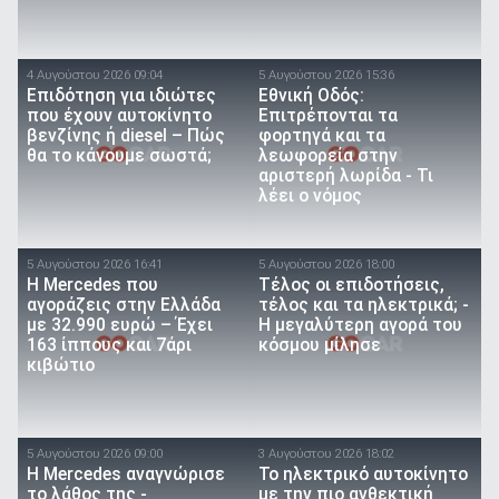
4 Αυγούστου 2026 09:04
5 Αυγούστου 2026 15:36
Επιδότηση για ιδιώτες
Εθνική Οδός:
που έχουν αυτοκίνητο
Επιτρέπονται τα
βενζίνης ή diesel – Πώς
φορτηγά και τα
θα το κάνουμε σωστά;
λεωφορεία στην
αριστερή λωρίδα - Τι
λέει ο νόμος
5 Αυγούστου 2026 16:41
5 Αυγούστου 2026 18:00
Η Mercedes που
Τέλος οι επιδοτήσεις,
αγοράζεις στην Ελλάδα
τέλος και τα ηλεκτρικά; -
με 32.990 ευρώ – Έχει
Η μεγαλύτερη αγορά του
163 ίππους και 7άρι
κόσμου μίλησε
κιβώτιο
5 Αυγούστου 2026 09:00
3 Αυγούστου 2026 18:02
Η Mercedes αναγνώρισε
Το ηλεκτρικό αυτοκίνητο
το λάθος της -
με την πιο ανθεκτική