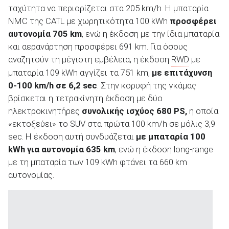
ταχύτητα να περιορίζεται στα 205 km/h. Η μπαταρία
NMC της CATL με χωρητικότητα 100 kWh
προσφέρει
αυτονομία 705
km
, ενώ η έκδοση με την ίδια μπαταρία
και αερανάρτηση προσφέρει 691 km. Για όσους
αναζητούν τη μέγιστη εμβέλεια, η έκδοση
RWD
με
μπαταρία 109 kWh αγγίζει τα 751 km,
με επιτάχυνση
0-100
km
/h
σε 6,2 sec
. Στην κορυφή της γκάμας
βρίσκεται η τετρακίνητη έκδοση με δύο
ηλεκτροκινητήρες
συνολικής ισχύος 680
PS
,
η οποία
«εκτοξεύει» το SUV στα πρώτα 100 km/h σε μόλις 3,9
sec. Η έκδοση αυτή συνδυάζεται
με μπαταρία 100
kWh
για αυτονομία 635 km
, ενώ η έκδοση long-range
με τη μπαταρία των 109 kWh φτάνει τα 660 km
αυτονομίας.