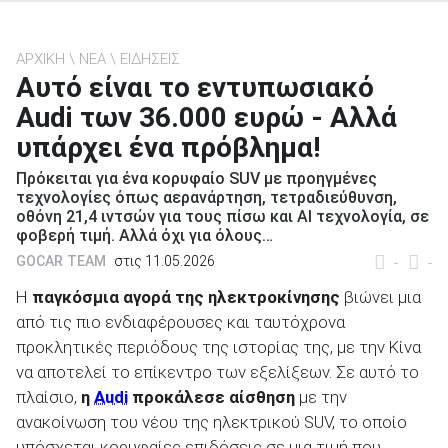
ΑΡΧΙΚΗ
ΝΕΑ
ΕΙΔΗΣΕΙΣ
Αυτό είναι το εντυπωσιακό
Audi των 36.000 ευρώ - Αλλά
ΑΝΑΖΗΤΗΣΗ
υπάρχει ένα πρόβλημα!
Μεταχειρισμένα
Πρόκειται για ένα κορυφαίο SUV με προηγμένες
τεχνολογίες όπως αερανάρτηση, τετραδιεύθυνση,
οθόνη 21,4 ιντσών για τους πίσω και AI τεχνολογία, σε
φοβερή τιμή. Αλλά όχι για όλους…
GOCAR TEAM
στις 11.05.2026
-
-
Η
παγκόσμια αγορά της ηλεκτροκίνησης
βιώνει μια
ΑΝΑΖΗΤΗΣΗ
από τις πιο ενδιαφέρουσες και ταυτόχρονα
προκλητικές περιόδους της ιστορίας της, με την Κίνα
να αποτελεί το επίκεντρο των εξελίξεων. Σε αυτό το
Επιχειρήσεις
πλαίσιο,
η
Audi
προκάλεσε αίσθηση
με την
ανακοίνωση του νέου της ηλεκτρικού SUV, το οποίο
υπόσχεται κορυφαίες επιδόσεις σε μια τιμή που