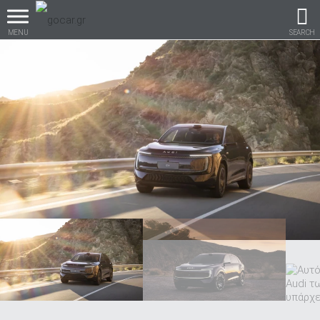
MENU
SEARCH
Βρες τα πάντα για το
αυτοκίνητο!
βρες το!
Καινούρια