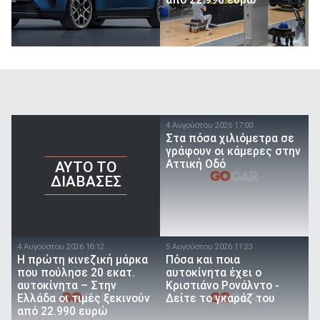
από 22.990 ευρώ
4 Αυγούστου 2026 17:00
Στα πόσα χιλιόμετρα σε
γράφουν οι κάμερες στην
Αττική Οδό
AYTO TO
ΔΙΑΒΑΣΕΣ
4 Αυγούστου 2026 18:12
5 Αυγούστου 2026 11:23
Η πρώτη κινεζική μάρκα
Πόσα και ποια
που πούλησε 20 εκατ.
αυτοκίνητα έχει ο
αυτοκίνητα – Στην
Κριστιάνο Ρονάλντο -
Ελλάδα οι τιμές ξεκινούν
Δείτε το γκαράζ του
από 22.990 ευρώ