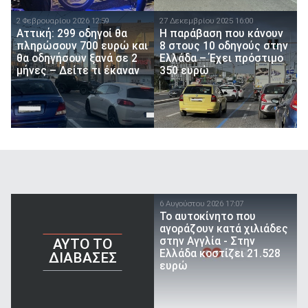
2 Φεβρουαρίου 2026 12:59
27 Δεκεμβρίου 2025 16:00
Αττική: 299 οδηγοί θα
Η παράβαση που κάνουν
πληρώσουν 700 ευρώ και
8 στους 10 οδηγούς στην
θα οδηγήσουν ξανά σε 2
Ελλάδα – Έχει πρόστιμο
μήνες – Δείτε τι έκαναν
350 ευρώ
6 Αυγούστου 2026 17:07
To αυτοκίνητο που
αγοράζουν κατά χιλιάδες
στην Αγγλία - Στην
AYTO TO
Ελλάδα κοστίζει 21.528
ΔΙΑΒΑΣΕΣ
ευρώ