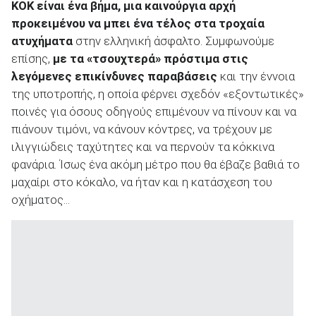
ΚΟΚ είναι ένα βήμα, μια καινούργια αρχή
προκειμένου να μπει ένα τέλος στα τροχαία
ατυχήματα
στην ελληνική άσφαλτο. Συμφωνούμε
επίσης,
με τα «τσουχτερά» πρόστιμα στις
λεγόμενες επικίνδυνες παραβάσεις
και την έννοια
ΑΝΑΖΗΤΗΣΗ
της υποτροπής, η οποία φέρνει σχεδόν «εξοντωτικές»
ποινές για όσους οδηγούς επιμένουν να πίνουν και να
Μεταχειρισμένα
πιάνουν τιμόνι, να κάνουν κόντρες, να τρέχουν με
ιλιγγιώδεις ταχύτητες και να περνούν τα κόκκινα
φανάρια. Ίσως ένα ακόμη μέτρο που θα έβαζε βαθιά το
μαχαίρι στο κόκαλο, να ήταν και η κατάσχεση του
οχήματος...
ΑΝΑΖΗΤΗΣΗ
Επιχειρήσεις