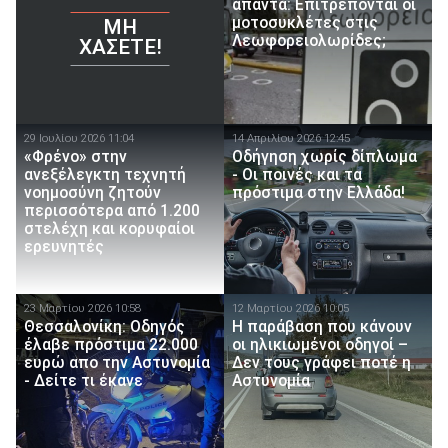
απαντά: Επιτρέπονται οι
μοτοσυκλέτες στις
ΜΗ
Λεωφορειολωρίδες;
ΧΆΣΕΤΕ!
29 Ιουλίου 2026 11:04
14 Απριλίου 2026 12:45
«Φρένο» στην
Οδήγηση χωρίς δίπλωμα
ανεξέλεγκτη τεχνητή
- Οι ποινές και τα
νοημοσύνη ζητούν
πρόστιμα στην Ελλάδα!
περισσότερα από 1.200
στελέχη και κορυφαίοι
ερευνητές
23 Μαρτίου 2026 10:58
12 Μαρτίου 2026 10:05
Θεσσαλονίκη: Οδηγός
Η παράβαση που κάνουν
έλαβε πρόστιμα 22.000
οι ηλικιωμένοι οδηγοί –
ευρώ απο την Αστυνομία
Δεν τους γράφει ποτέ η
- Δείτε τι έκανε
Αστυνομία