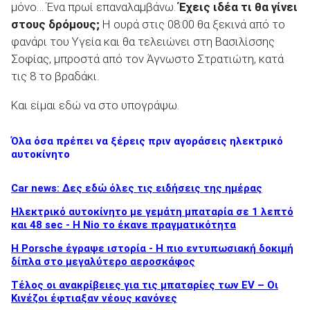
μόνο… Ένα πρωί επαναλαμβάνω.
Έχεις ιδέα τι θα γίνει
στους δρόμους;
Η ουρά στις 08:00 θα ξεκινά από το
φανάρι του Υγεία και θα τελειώνει στη Βασιλίσσης
Σοφίας, μπροστά από τον Άγνωστο Στρατιώτη, κατά
τις 8 το βραδάκι.
Και είμαι εδώ να στο υπογράψω.
Όλα όσα πρέπει να ξέρεις πριν αγοράσεις ηλεκτρικό
αυτοκίνητο
Car news: Δες εδώ όλες τις ειδήσεις της ημέρας
Ηλεκτρικό αυτοκίνητο με γεμάτη μπαταρία σε 1 λεπτό
και 48 sec - Η Nio το έκανε πραγματικότητα
H Porsche έγραψε ιστορία - H πιο εντυπωσιακή δοκιμή
δίπλα στο μεγαλύτερο αεροσκάφος
Τέλος οι ανακρίβειες για τις μπαταρίες των EV – Οι
Κινέζοι έφτιαξαν νέους κανόνες