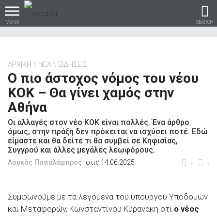
MENU
SEARCH
ΑΡΧΙΚΗ
ΝΕΑ
ΕΙΔΗΣΕΙΣ
Ο πιο άστοχος νόμος του νέου
Βρες τα πάντα για το
ΚΟΚ – Θα γίνει χαμός στην
αυτοκίνητο!
Αθήνα
Οι αλλαγές στον νέο ΚΟΚ είναι πολλές. Ένα άρθρο
όμως, στην πράξη δεν πρόκειται να ισχύσει ποτέ. Εδώ
είμαστε και θα δείτε τι θα συμβεί σε Κηφισίας,
βρες το!
Συγγρού και άλλες μεγάλες λεωφόρους.
Λουκάς Παπαλάμπρος
στις 14.06.2025
-
-
Συμφωνούμε με τα λεγόμενα του υπουργού Υποδομών
Καινούρια
και Μεταφορών, Κωνσταντίνου Κυρανάκη ότι
ο νέος