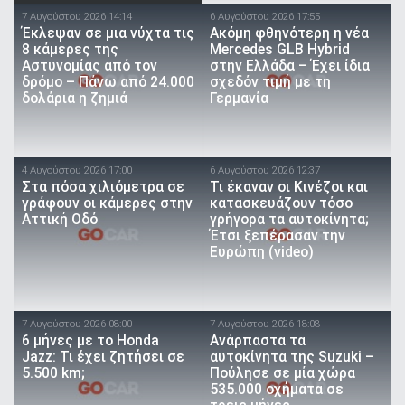
7 Αυγούστου 2026 14:14
6 Αυγούστου 2026 17:55
Έκλεψαν σε μια νύχτα τις
Ακόμη φθηνότερη η νέα
8 κάμερες της
Mercedes GLB Hybrid
Αστυνομίας από τον
στην Ελλάδα – Έχει ίδια
δρόμο – Πάνω από 24.000
σχεδόν τιμή με τη
δολάρια η ζημιά
Γερμανία
4 Αυγούστου 2026 17:00
6 Αυγούστου 2026 12:37
Στα πόσα χιλιόμετρα σε
Τι έκαναν οι Κινέζοι και
γράφουν οι κάμερες στην
κατασκευάζουν τόσο
Αττική Οδό
γρήγορα τα αυτοκίνητα;
Έτσι ξεπέρασαν την
Ευρώπη (video)
7 Αυγούστου 2026 08:00
7 Αυγούστου 2026 18:08
6 μήνες με το Honda
Ανάρπαστα τα
Jazz: Τι έχει ζητήσει σε
αυτοκίνητα της Suzuki –
5.500 km;
Πούλησε σε μία χώρα
535.000 οχήματα σε