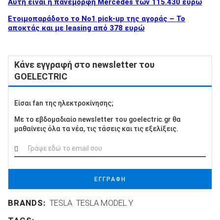
Αυτή είναι η πανέμορφη Mercedes των 115.430 ευρώ
Ετοιμοπαράδοτο το Νο1 pick-up της αγοράς – Το
αποκτάς και με leasing από 378 ευρώ
Κάνε εγγραφή στο newsletter του
GOELECTRIC
Είσαι fan της ηλεκτροκίνησης;
Με το εβδομαδιαίο newsletter του goelectric.gr θα
μαθαίνεις όλα τα νέα, τις τάσεις και τις εξελίξεις.
ΕΓΓΡΑΦΗ
BRANDS:
TESLA
TESLA MODEL Y