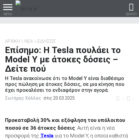
MENU
SEARCH
ΑΡΧΙΚΗ
ΝΕΑ
ΕΙΔΗΣΕΙΣ
Επίσημο: Η Tesla πουλάει το
Βρες τα πάντα για το
Model Y με άτοκες δόσεις –
αυτοκίνητο!
Δείτε πού
Η Tesla ανακοίνωσε ότι το Model Y είναι διαθέσιμο
προς πώληση με άτοκες δόσεις, σε μια κίνηση που
έχει προκαλέσει το ενδιαφέρον στην αγορά.
βρες το!
Σωτήρης Χάλλας
στις 20.03.2025
-
-
Προκαταβολή 30% και εξόφληση του υπόλοιπου
ποσού σε 36 άτοκες δόσεις
. Αυτή είναι η νέα
Καινούρια
προσφορά της
Tesla
για το Model Y, η οποία καθιστά