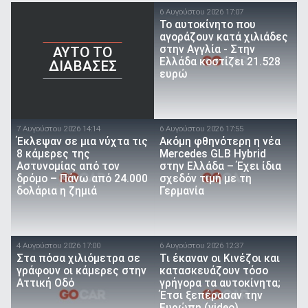
6 Αυγούστου 2026 17:07
To αυτοκίνητο που
αγοράζουν κατά χιλιάδες
στην Αγγλία - Στην
AYTO TO
Ελλάδα κοστίζει 21.528
ΔΙΑΒΑΣΕΣ
ευρώ
7 Αυγούστου 2026 14:14
6 Αυγούστου 2026 17:55
Έκλεψαν σε μια νύχτα τις
Ακόμη φθηνότερη η νέα
8 κάμερες της
Mercedes GLB Hybrid
Αστυνομίας από τον
στην Ελλάδα – Έχει ίδια
δρόμο – Πάνω από 24.000
σχεδόν τιμή με τη
δολάρια η ζημιά
Γερμανία
4 Αυγούστου 2026 17:00
6 Αυγούστου 2026 12:37
Στα πόσα χιλιόμετρα σε
Τι έκαναν οι Κινέζοι και
γράφουν οι κάμερες στην
κατασκευάζουν τόσο
Αττική Οδό
γρήγορα τα αυτοκίνητα;
Έτσι ξεπέρασαν την