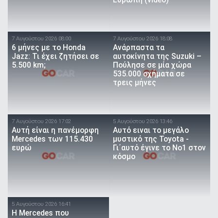
Ευρώπη (video)
7 Αυγούστου 2026 08:00
7 Αυγούστου 2026 18:08
6 μήνες με το Honda
Ανάρπαστα τα
Jazz: Τι έχει ζητήσει σε
αυτοκίνητα της Suzuki –
5.500 km;
Πούλησε σε μία χώρα
535.000 οχήματα σε
τρεις μήνες
7 Αυγούστου 2026 17:02
5 Αυγούστου 2026 13:46
Αυτή είναι η πανέμορφη
Αυτό ειναι τo μεγάλο
Mercedes των 115.430
μυστικό της Toyota -
ευρώ
Γι΄αυτό έγινε το Νο1 στον
κόσμο
5 Αυγούστου 2026 16:41
Η Mercedes που