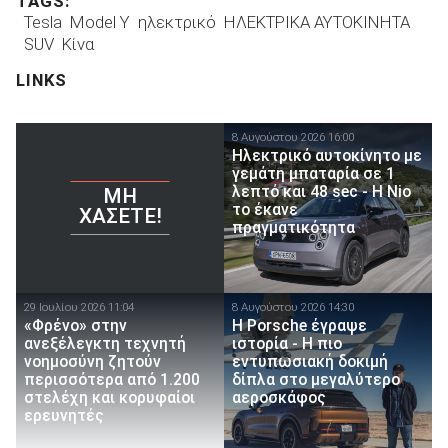
TAGS:
Tesla
Model Y
ηλεκτρικό
ΗΛΕΚΤΡΙΚΑ ΑΥΤΟΚΙΝΗΤΑ
SUV
Κίνα
LINKS
8 Αυγούστου 2026 16:00
Ηλεκτρικό αυτοκίνητο με
γεμάτη μπαταρία σε 1
λεπτό και 48 sec - Η Nio
ΜΗ
το έκανε
ΧΆΣΕΤΕ!
πραγματικότητα
29 Ιουλίου 2026 11:04
8 Αυγούστου 2026 14:30
«Φρένο» στην
H Porsche έγραψε
ανεξέλεγκτη τεχνητή
ιστορία - H πιο
νοημοσύνη ζητούν
εντυπωσιακή δοκιμή
περισσότερα από 1.200
δίπλα στο μεγαλύτερο
στελέχη και κορυφαίοι
αεροσκάφος
ερευνητές