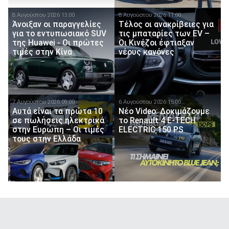
8 Αυγούστου 2026 13:00
8 Αυγούστου 2026 11:00
Άνοιξαν οι παραγγελίες
Τέλος οι ανακρίβειες για
για το εντυπωσιακό SUV
τις μπαταρίες των EV –
της Huawei - Οι πρώτες
Οι Κινέζοι έφτιαξαν
τιμές στην Κίνα
νέους κανόνες
7 Αυγούστου 2026 09:00
6 Αυγούστου 2026 15:00
Αυτά είναι τα πρώτα 10
Νέο Video: Δοκιμάζουμε
σε πωλήσεις ηλεκτρικά
το Renault 4 E-TECH
στην Ευρώπη – Οι τιμές
ELECTRIC 150 PS
τους στην Ελλάδα