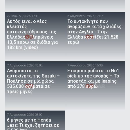
27 Ιουλίου 2026 17:11
6 Αυγούστου 2026 17:07
Αυτός ειναι ο νέος
To αυτοκίνητο που
κλειστός
αγοράζουν κατά χιλιάδες
αυτοκινητόδρομος της
στην Αγγλία - Στην
Ελλάδας - Πληρώνεις
Ελλάδα κοστίζει 21.528
13,5 ευρώ σε διόδια για
ευρώ
182 km (video)
7 Αυγούστου 2026 18:08
7 Αυγούστου 2026 15:38
Ανάρπαστα τα
Ετοιμοπαράδοτο το Νο1
αυτοκίνητα της Suzuki –
pick-up της αγοράς – Το
Πούλησε σε μία χώρα
αποκτάς και με leasing
535.000 οχήματα σε
από 378 ευρώ
τρεις μήνες
7 Αυγούστου 2026 08:00
6 μήνες με το Honda
Jazz: Τι έχει ζητήσει σε