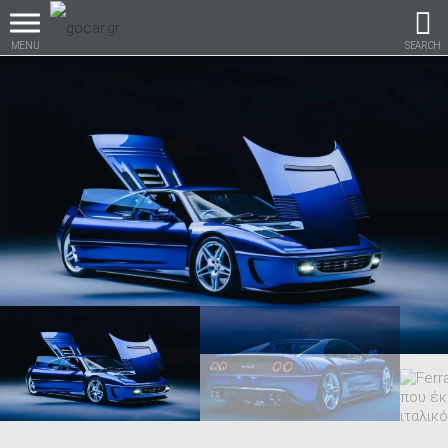
MENU
SEARCH
Βρες τα πάντα για το
αυτοκίνητο!
βρες το!
Καινούρια