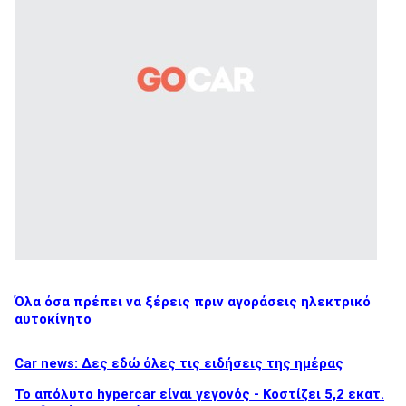
Όλα όσα πρέπει να ξέρεις πριν αγοράσεις ηλεκτρικό
αυτοκίνητο
Car news: Δες εδώ όλες τις ειδήσεις της ημέρας
Το απόλυτο hypercar είναι γεγονός - Κοστίζει 5,2 εκατ.