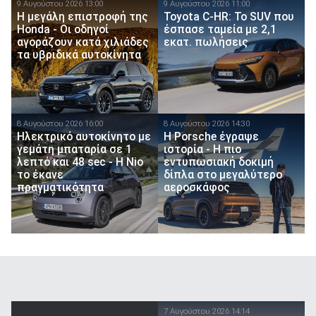
9 Αυγούστου 2026 13:00
9 Αυγούστου 2026 11:00
Η μεγάλη επιστροφή της
Toyota C-HR: Το SUV που
Honda - Οι οδηγοί
έσπασε ταμεία με 2,1
αγοράζουν κατά χιλιάδες
εκατ. πωλήσεις
τα υβριδικά αυτοκίνητα
8 Αυγούστου 2026 16:00
8 Αυγούστου 2026 14:30
Ηλεκτρικό αυτοκίνητο με
H Porsche έγραψε
γεμάτη μπαταρία σε 1
ιστορία - H πιο
λεπτό και 48 sec - Η Nio
εντυπωσιακή δοκιμή
το έκανε
δίπλα στο μεγαλύτερο
πραγματικότητα
αεροσκάφος
7 Αυγούστου 2026 14:14