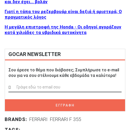
και δεν έχει... βολάν
Γιατί η τάπα του ρεζερβουάρ είναι δεξιά ή αριστερά; Ο
πραγματικός λόγος
Η μεγάλη επιστροφή της Honda - Οι οδηγοί αγοράζουν
κατά χιλιάδες τα υβριδικά αυτοκίνητα
GOCAR NEWSLETTER
Σου άρεσε το θέμα που διάβασες; Συμπλήρωσε το e-mail
σου για να σου στέλνουμε κάθε εβδομάδα τα καλύτερα!
ΕΓΓΡΑΦΗ
BRANDS:
FERRARI
FERRARI F 355
TAGS: