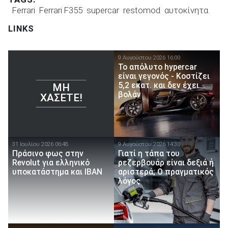
Ferrari
Ferrari F355
supercar
restomod
αυτοκίνητα
LINKS
9 Αυγούστου 2026 16:00
Το απόλυτο hypercar
είναι γεγονός - Κοστίζει
5,2 εκατ. και δεν έχει...
ΜΗ
βολάν
ΧΆΣΕΤΕ!
31 Ιουλίου 2026 06:48
9 Αυγούστου 2026 14:30
Πράσινο φως στην
Γιατί η τάπα του
Revolut για ελληνικό
ρεζερβουάρ είναι δεξιά ή
υποκατάστημα και IBAN
αριστερά; Ο πραγματικός
λόγος