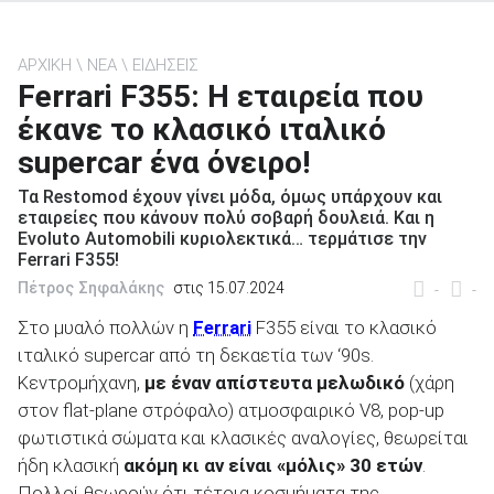
ΑΡΧΙΚΗ
ΝΕΑ
ΕΙΔΗΣΕΙΣ
Ferrari F355: Η εταιρεία που
έκανε το κλασικό ιταλικό
ΑΝΑΖΗΤΗΣΗ
supercar ένα όνειρο!
Μεταχειρισμένα
Τα Restomod έχουν γίνει μόδα, όμως υπάρχουν και
εταιρείες που κάνουν πολύ σοβαρή δουλειά. Και η
Evoluto Automobili κυριολεκτικά… τερμάτισε την
Ferrari F355!
Πέτρος Σηφαλάκης
στις 15.07.2024
-
-
Στο μυαλό πολλών η
Ferrari
F355 είναι το κλασικό
ΑΝΑΖΗΤΗΣΗ
ιταλικό supercar από τη δεκαετία των ‘90s.
Κεντρομήχανη,
με έναν απίστευτα μελωδικό
(χάρη
στον flat-plane στρόφαλο) ατμοσφαιρικό V8, pop-up
Επιχειρήσεις
φωτιστικά σώματα και κλασικές αναλογίες, θεωρείται
ήδη κλασική
ακόμη κι αν είναι «μόλις» 30 ετών
.
Πολλοί θεωρούν ότι τέτοια κοσμήματα της