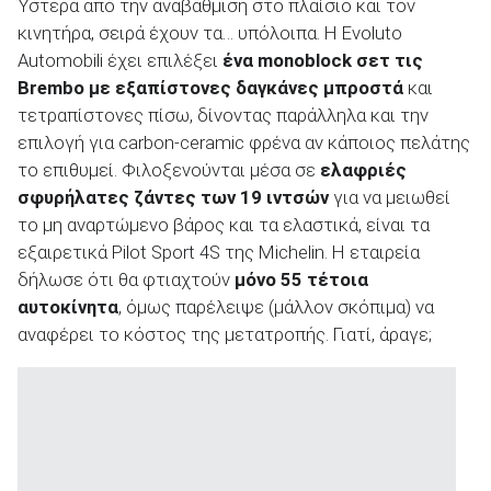
Ύστερα από την αναβάθμιση στο πλαίσιο και τον
κινητήρα, σειρά έχουν τα… υπόλοιπα. Η Evoluto
Automobili έχει επιλέξει
ένα
monoblock
σετ τις
Brembo
με εξαπίστονες δαγκάνες μπροστά
και
τετραπίστονες πίσω, δίνοντας παράλληλα και την
επιλογή για carbon-ceramic φρένα αν κάποιος πελάτης
το επιθυμεί. Φιλοξενούνται μέσα σε
ελαφριές
σφυρήλατες ζάντες των 19 ιντσών
για να μειωθεί
το μη αναρτώμενο βάρος και τα ελαστικά, είναι τα
εξαιρετικά Pilot Sport 4S της Michelin. Η εταιρεία
δήλωσε ότι θα φτιαχτούν
μόνο 55 τέτοια
αυτοκίνητα
, όμως παρέλειψε (μάλλον σκόπιμα) να
αναφέρει το κόστος της μετατροπής. Γιατί, άραγε;