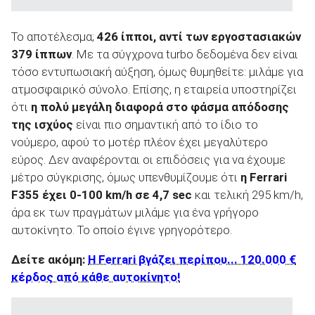
Το αποτέλεσμα;
426 ίπποι, αντί των εργοστασιακών
379 ίππων
. Με τα σύγχρονα turbo δεδομένα δεν είναι
τόσο εντυπωσιακή αύξηση, όμως θυμηθείτε: μιλάμε για
ατμοσφαιρικό σύνολο. Επίσης, η εταιρεία υποστηρίζει
ότι
η πολύ μεγάλη διαφορά στο φάσμα απόδοσης
της ισχύος
είναι πιο σημαντική από το ίδιο το
νούμερο, αφού το μοτέρ πλέον έχει μεγαλύτερο
εύρος. Δεν αναφέρονται οι επιδόσεις για να έχουμε
μέτρο σύγκρισης, όμως υπενθυμίζουμε ότι
η
Ferrari
F
355 έχει 0-100 km
/h
σε 4,7 sec
και τελική 295 km/h,
άρα εκ των πραγμάτων μιλάμε για ένα γρήγορο
αυτοκίνητο. Το οποίο έγινε γρηγορότερο.
Δείτε ακόμη:
Η Ferrari βγάζει περίπου... 120.000 €
κέρδος από κάθε αυτοκίνητο!