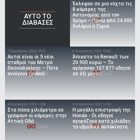
Έκλεψαν σε μια νύχτα τις
8 κάμερες της
Αστυνομίας από τον
AYTO TO
δρόμο – Πάνω από 24.000
ΔΙΑΒΑΣΕΣ
δολάρια η ζημιά
7 Αυγούστου 2026 10:51
8 Αυγούστου 2026 10:00
Αυτοί είναι οι 5 νέοι
Άπιαστο το Renault των
σταθμοί του Μετρό
20.900 ευρώ – Το
Θεσσαλονίκης – Πότε
αγόρασαν 107.877 οδηγοί
ανοίγουν (video)
σε έξι μήνες
4 Αυγούστου 2026 17:00
9 Αυγούστου 2026 13:00
Στα πόσα χιλιόμετρα σε
Η μεγάλη επιστροφή της
γράφουν οι κάμερες στην
Honda - Οι οδηγοί
Αττική Οδό
αγοράζουν κατά χιλιάδες
τα υβριδικά αυτοκίνητα