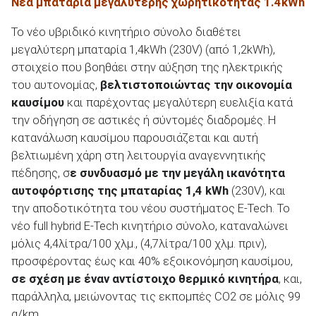
Νέα μπαταρία μεγαλύτερης χωρητικότητας 1.4kWh
Το νέο υβριδικό κινητήριο σύνολο διαθέτει
μεγαλύτερη μπαταρία 1,4kWh (230V) (από 1,2kWh),
στοιχείο που βοηθάει στην αύξηση της ηλεκτρικής
του αυτονομίας,
βελτιστοποιώντας την οικονομία
καυσίμου
και παρέχοντας μεγαλύτερη ευελιξία κατά
την οδήγηση σε αστικές ή σύντομές διαδρομές. Η
κατανάλωση καυσίμου παρουσιάζεται και αυτή
βελτιωμένη χάρη στη λειτουργία αναγεννητικής
πέδησης, σ
ε συνδυασμό με την μεγάλη ικανότητα
αυτοφόρτισης της μπαταρίας 1,4 kWh
(230V), και
την αποδοτικότητα του νέου συστήματος E-Tech. Το
νέο full hybrid E-Tech κινητήριο σύνολο, καταναλώνει
μόλις 4,4λίτρα/100 χλμ., (4,7λίτρα/100 χλμ. πριν),
προσφέροντας έως και 40% εξοικονόμηση καυσίμου,
σε σχέση με έναν αντίστοιχο θερμικό κινητήρα
, και,
παράλληλα, μειώνοντας τις εκπομπές CO2 σε μόλις 99
g/km.