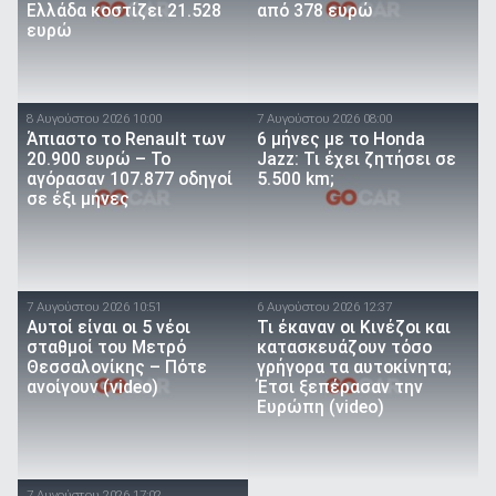
Ελλάδα κοστίζει 21.528
από 378 ευρώ
ευρώ
8 Αυγούστου 2026 10:00
7 Αυγούστου 2026 08:00
Άπιαστο το Renault των
6 μήνες με το Honda
20.900 ευρώ – Το
Jazz: Τι έχει ζητήσει σε
αγόρασαν 107.877 οδηγοί
5.500 km;
σε έξι μήνες
7 Αυγούστου 2026 10:51
6 Αυγούστου 2026 12:37
Αυτοί είναι οι 5 νέοι
Τι έκαναν οι Κινέζοι και
σταθμοί του Μετρό
κατασκευάζουν τόσο
Θεσσαλονίκης – Πότε
γρήγορα τα αυτοκίνητα;
ανοίγουν (video)
Έτσι ξεπέρασαν την
Ευρώπη (video)
7 Αυγούστου 2026 17:02