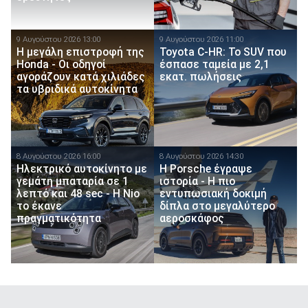
9 Αυγούστου 2026 13:00
9 Αυγούστου 2026 11:00
Η μεγάλη επιστροφή της
Toyota C-HR: Το SUV που
Honda - Οι οδηγοί
έσπασε ταμεία με 2,1
αγοράζουν κατά χιλιάδες
εκατ. πωλήσεις
τα υβριδικά αυτοκίνητα
8 Αυγούστου 2026 16:00
8 Αυγούστου 2026 14:30
Ηλεκτρικό αυτοκίνητο με
H Porsche έγραψε
γεμάτη μπαταρία σε 1
ιστορία - H πιο
λεπτό και 48 sec - Η Nio
εντυπωσιακή δοκιμή
το έκανε
δίπλα στο μεγαλύτερο
πραγματικότητα
αεροσκάφος