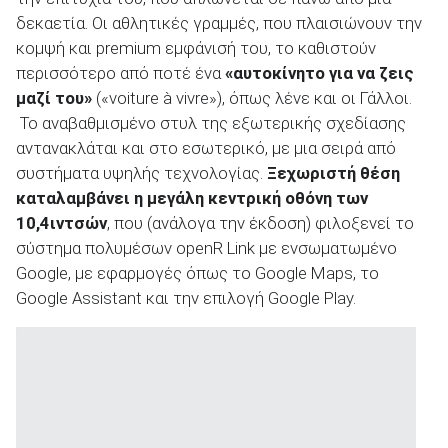
δεκαετία. Οι αθλητικές γραμμές, που πλαισιώνουν την
κομψή και premium εμφάνισή του, το καθιστούν
περισσότερο από ποτέ ένα
«αυτοκίνητο για να ζεις
μαζί του»
(«voiture à vivre»), όπως λένε και οι Γάλλοι.
ΑΝΑΖΗΤΗΣΗ
Το αναβαθμισμένο στυλ της εξωτερικής σχεδίασης
αντανακλάται και στο εσωτερικό, με μια σειρά από
Μεταχειρισμένα
συστήματα υψηλής τεχνολογίας.
Ξεχωριστή θέση
καταλαμβάνει η μεγάλη κεντρική οθόνη των
10,4ιντσών
, που (ανάλογα την έκδοση) φιλοξενεί το
σύστημα πολυμέσων openR Link με ενσωματωμένο
Google, με εφαρμογές όπως το Google Maps, το
Google Assistant και την επιλογή Google Play.
ΑΝΑΖΗΤΗΣΗ
Επιχειρήσεις