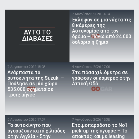
7 Αυγούστου 2026 14:14
Έκλεψαν σε μια νύχτα τις
8 κάμερες της
Αστυνομίας από τον
AYTO TO
δρόμο – Πάνω από 24.000
ΔΙΑΒΑΣΕΣ
δολάρια η ζημιά
7 Αυγούστου 2026 18:08
4 Αυγούστου 2026 17:00
Ανάρπαστα τα
Στα πόσα χιλιόμετρα σε
αυτοκίνητα της Suzuki –
γράφουν οι κάμερες στην
Πούλησε σε μία χώρα
Αττική Οδό
535.000 οχήματα σε
τρεις μήνες
6 Αυγούστου 2026 17:07
7 Αυγούστου 2026 15:38
To αυτοκίνητο που
Ετοιμοπαράδοτο το Νο1
αγοράζουν κατά χιλιάδες
pick-up της αγοράς – Το
στην Αγγλία - Στην
αποκτάς και με leasing