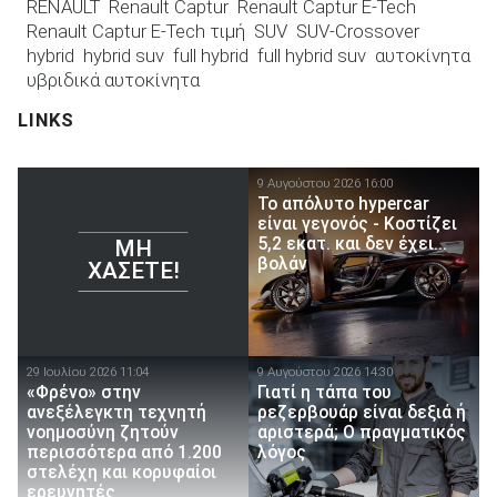
RENAULT
Renault Captur
Renault Captur E-Tech
Renault Captur E-Tech τιμή
SUV
SUV-Crossover
hybrid
hybrid suv
full hybrid
full hybrid suv
αυτοκίνητα
υβριδικά αυτοκίνητα
LINKS
9 Αυγούστου 2026 16:00
Το απόλυτο hypercar
είναι γεγονός - Κοστίζει
5,2 εκατ. και δεν έχει...
ΜΗ
βολάν
ΧΆΣΕΤΕ!
29 Ιουλίου 2026 11:04
9 Αυγούστου 2026 14:30
«Φρένο» στην
Γιατί η τάπα του
ανεξέλεγκτη τεχνητή
ρεζερβουάρ είναι δεξιά ή
νοημοσύνη ζητούν
αριστερά; Ο πραγματικός
περισσότερα από 1.200
λόγος
στελέχη και κορυφαίοι
ερευνητές