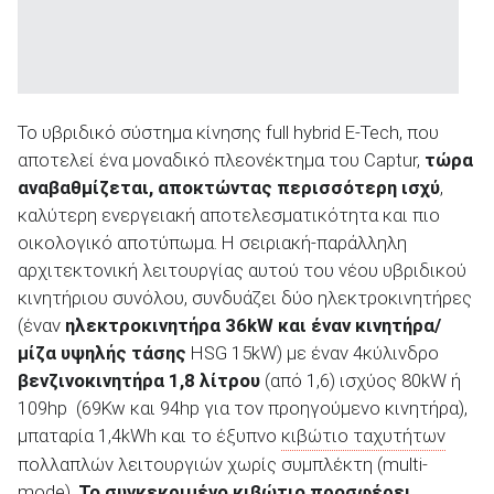
To υβριδικό σύστημα κίνησης full hybrid Ε-Tech, που
αποτελεί ένα μοναδικό πλεονέκτημα του Captur,
τώρα
αναβαθμίζεται, αποκτώντας περισσότερη ισχύ
,
καλύτερη ενεργειακή αποτελεσματικότητα και πιο
οικολογικό αποτύπωμα. Η σειριακή-παράλληλη
αρχιτεκτονική λειτουργίας αυτού του νέου υβριδικού
κινητήριου συνόλου, συνδυάζει δύο ηλεκτροκινητήρες
(έναν
ηλεκτροκινητήρα 36kW και έναν κινητήρα/
μίζα υψηλής τάσης
HSG 15kW) με έναν 4κύλινδρο
βενζινοκινητήρα 1,8 λίτρου
(από 1,6) ισχύος 80kW ή
109hp (69Kw και 94hp για τον προηγούμενο κινητήρα),
μπαταρία 1,4kWh και το έξυπνο
κιβώτιο ταχυτήτων
πολλαπλών λειτουργιών χωρίς συμπλέκτη (multi-
mode).
Το συγκεκριμένο κιβώτιο προσφέρει