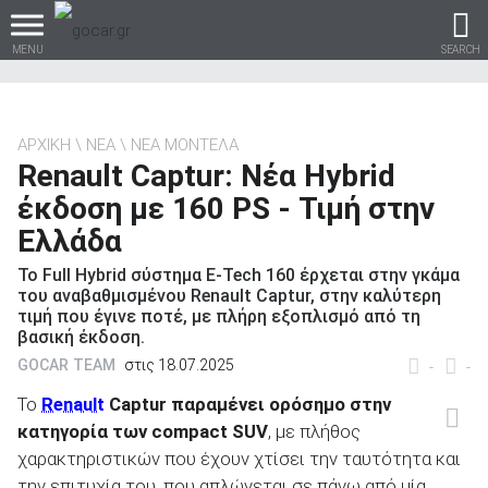
MENU
SEARCH
ΑΡΧΙΚΗ
ΝΕΑ
ΝΕΑ ΜΟΝΤΕΛΑ
Renault Captur: Νέα Hybrid
Βρες τα πάντα για το
έκδοση με 160 PS - Τιμή στην
αυτοκίνητο!
Ελλάδα
Το Full Hybrid σύστημα E-Tech 160 έρχεται στην γκάμα
του αναβαθμισμένου Renault Captur, στην καλύτερη
τιμή που έγινε ποτέ, με πλήρη εξοπλισμό από τη
βρες το!
βασική έκδοση.
GOCAR TEAM
στις 18.07.2025
-
-
Το
Renault
Captur παραμένει ορόσημο στην
κατηγορία των compact SUV
, με πλήθος
Καινούρια
χαρακτηριστικών που έχουν χτίσει την ταυτότητα και
την επιτυχία του, που απλώνεται σε πάνω από μία