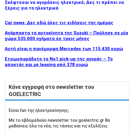
Σκέφτεσαι να αγοράσεις ηλεκτρικό; Δες τι πρέπει να
ξέρεις για τα ηλεκτρικά
Car news: Δες εδώ όλες τις ειδήσεις της ημέρας
Ανάρπαστα τα αυτοκίνητα της Suzuki – Πούλησε σε μία
χώρα 535.000 οχήματα σε τρεις μήνες
Αυτή είναι η πανέμορφη Mercedes των 115.430 ευρώ
Ετοιμοπαράδοτο το Νο1 pick-up της αγοράς – Το
αποκτάς και με leasing από 378 ευρώ
Κάνε εγγραφή στο newsletter του
GOELECTRIC
Είσαι fan της ηλεκτροκίνησης;
Με το εβδομαδιαίο newsletter του goelectric.gr θα
μαθαίνεις όλα τα νέα, τις τάσεις και τις εξελίξεις.