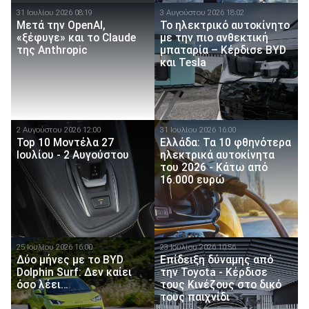
31 Ιουλίου 2026 08:19
3 Αυγούστου 2026 18:02
Μετά την OpenAI,
Το ηλεκτρικό αυτοκίνητο
«ξέφυγε» και το Claude
με την πιο ανθεκτική
της Anthropic
μπαταρία – Κέρδισε BYD
και Tesla
2 Αυγούστου 2026 12:00
31 Ιουλίου 2026 16:00
Top 10 Μοντέλα 27
Ελλάδα: Τα 10 φθηνότερα
Ιουλίου - 2 Αυγούστου
ηλεκτρικά αυτοκίνητα
του 2026 - Κάτω από
16.000 ευρώ
25 Ιουλίου 2026 16:00
23 Ιουλίου 2026 10:56
Δύο μήνες με το BYD
Επίδειξη δύναμης από
Dolphin Surf: Δεν καίει
την Toyota - Κέρδισε
όσο λέει…
τους Κινέζους στο δικό
τους παιχνίδι