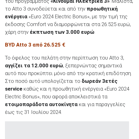
του προγράμματος
«Κινούμαι Ηλεκτρικά 3»
. Μάλιστα,
το Atto 3 συνοδεύεται και από την
προωθητική
ενέργεια
«Euro 2024 Electric Bonus», με την τιμή της
έκδοσης Comfort να διαμορφώνεται στα 26.525 ευρώ,
χάρη στην
έκπτωση των 3.000 ευρώ
.
ΑΝΑΖΗΤΗΣΗ
BYD Atto 3 από 26.525 €
Μεταχειρισμένα
Το όφελος του πελάτη στην περίπτωση του Atto 3,
αγγίζει τα 12.000 ευρώ
, ξεπερνώντας σημαντικά
αυτό που προκύπτει μόνο από την κρατική επιδότηση.
Στο ποσό αυτό υπολογίζεται το
δωρεάν 3ετές
service
καθώς και η προωθητική ενέργεια «Euro 2024
Electric Bonus», που αφορά αποκλειστικά τα
ΑΝΑΖΗΤΗΣΗ
ετοιμοπαράδοτα αυτοκίνητα
και για παραγγελίες
έως τις 31 Ιουλίου 2024.
Επιχειρήσεις