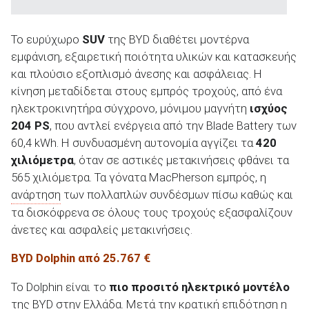
Το ευρύχωρο
SUV
της BYD διαθέτει μοντέρνα
εμφάνιση, εξαιρετική ποιότητα υλικών και κατασκευής
και πλούσιο εξοπλισμό άνεσης και ασφάλειας. Η
κίνηση μεταδίδεται στους εμπρός τροχούς, από ένα
ηλεκτροκινητήρα σύγχρονο, μόνιμου μαγνήτη
ισχύος
204 PS
, που αντλεί ενέργεια από την Blade Battery των
60,4 kWh. Η συνδυασμένη αυτονομία αγγίζει τα
420
χιλιόμετρα
, όταν σε αστικές μετακινήσεις φθάνει τα
565 χιλιόμετρα. Τα γόνατα MacPherson εμπρός, η
ανάρτηση
των πολλαπλών συνδέσμων πίσω καθώς και
τα δισκόφρενα σε όλους τους τροχούς εξασφαλίζουν
άνετες και ασφαλείς μετακινήσεις.
BYD Dolphin από 25.767 €
Το Dolphin είναι το
πιο προσιτό ηλεκτρικό μοντέλο
της BYD στην Ελλάδα. Μετά την κρατική επιδότηση η