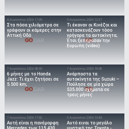
4 Αυγούστου 2026 17:00
6 Αυγούστου 2026 12:37
Στα πόσα χιλιόμετρα σε
Τι έκαναν οι Κινέζοι και
γράφουν οι κάμερες στην
κατασκευάζουν τόσο
Αττική Οδό
γρήγορα τα αυτοκίνητα;
Έτσι ξεπέρασαν την
Ευρώπη (video)
7 Αυγούστου 2026 08:00
7 Αυγούστου 2026 18:08
6 μήνες με το Honda
Ανάρπαστα τα
Jazz: Τι έχει ζητήσει σε
αυτοκίνητα της Suzuki –
5.500 km;
Πούλησε σε μία χώρα
535.000 οχήματα σε
τρεις μήνες
7 Αυγούστου 2026 17:02
5 Αυγούστου 2026 13:46
Αυτή είναι η πανέμορφη
Αυτό ειναι τo μεγάλο
Mercedes των 115.430
μυστικό της Toyota -