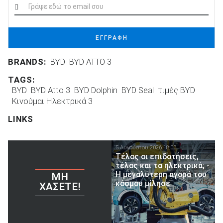
ΕΓΓΡΑΦΗ
BRANDS:
BYD
BYD ATTO 3
TAGS:
BYD
BYD Atto 3
BYD Dolphin
BYD Seal
τιμές BYD
Κινούμαι Ηλεκτρικά 3
LINKS
5 Αυγούστου 2026 18:00
Τέλος οι επιδοτήσεις,
τέλος και τα ηλεκτρικά; -
Η μεγαλύτερη αγορά του
ΜΗ
κόσμου μίλησε
ΧΆΣΕΤΕ!