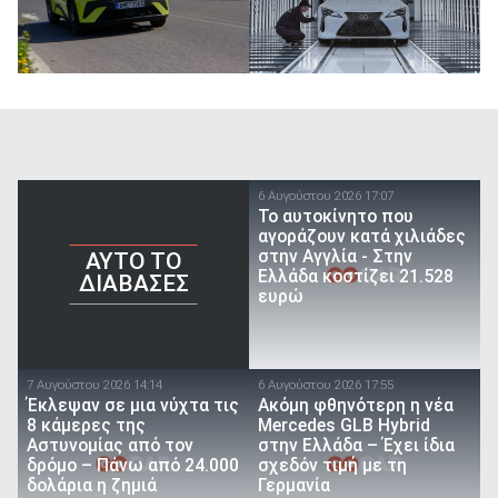
6 Αυγούστου 2026 17:07
To αυτοκίνητο που
αγοράζουν κατά χιλιάδες
στην Αγγλία - Στην
AYTO TO
Ελλάδα κοστίζει 21.528
ΔΙΑΒΑΣΕΣ
ευρώ
7 Αυγούστου 2026 14:14
6 Αυγούστου 2026 17:55
Έκλεψαν σε μια νύχτα τις
Ακόμη φθηνότερη η νέα
8 κάμερες της
Mercedes GLB Hybrid
Αστυνομίας από τον
στην Ελλάδα – Έχει ίδια
δρόμο – Πάνω από 24.000
σχεδόν τιμή με τη
δολάρια η ζημιά
Γερμανία