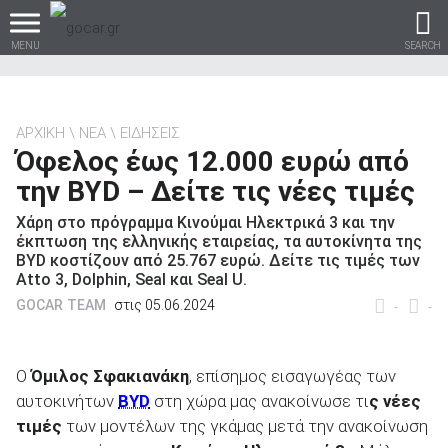
MENU
SEARCH
ΑΡΧΙΚΗ
ΝΕΑ
ΕΙΔΗΣΕΙΣ
Όφελος έως 12.000 ευρώ από
Βρες τα πάντα για το
την BYD – Δείτε τις νέες τιμές
αυτοκίνητο!
Χάρη στο πρόγραμμα Κινούμαι Ηλεκτρικά 3 και την
έκπτωση της ελληνικής εταιρείας, τα αυτοκίνητα της
BYD κοστίζουν από 25.767 ευρώ. Δείτε τις τιμές των
Atto 3, Dolphin, Seal και Seal U.
βρες το!
GOCAR TEAM
στις 05.06.2024
-
-
Ο
Όμιλος Σφακιανάκη
, επίσημος εισαγωγέας των
αυτοκινήτων
BYD
στη χώρα μας ανακοίνωσε τι
ς νέες
Καινούρια
τιμές
των μοντέλων της γκάμας μετά την ανακοίνωση