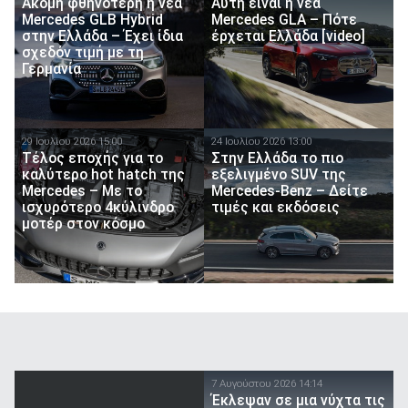
Ακόμη φθηνότερη η νέα
Αυτή είναι η νέα
Mercedes GLB Hybrid
Mercedes GLA – Πότε
στην Ελλάδα – Έχει ίδια
έρχεται Ελλάδα [video]
σχεδόν τιμή με τη
Γερμανία
29 Ιουλίου 2026 15:00
24 Ιουλίου 2026 13:00
Τέλος εποχής για το
Στην Ελλάδα το πιο
καλύτερο hot hatch της
εξελιγμένο SUV της
Mercedes – Με το
Mercedes-Benz – Δείτε
ισχυρότερο 4κύλινδρο
τιμές και εκδόσεις
μοτέρ στον κόσμο
7 Αυγούστου 2026 14:14
Έκλεψαν σε μια νύχτα τις