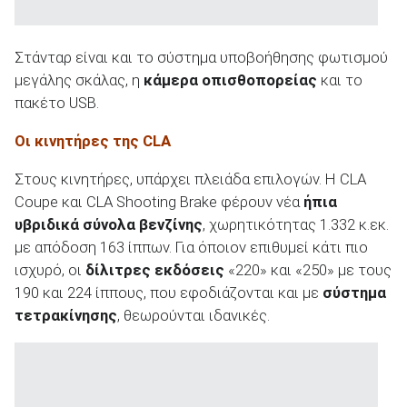
Στάνταρ είναι και το σύστημα υποβοήθησης φωτισμού
μεγάλης σκάλας, η
κάμερα οπισθοπορείας
και το
πακέτο USB.
Οι κινητήρες της CLA
Στους κινητήρες, υπάρχει πλειάδα επιλογών. Η CLA
Coupe και CLA Shooting Brake φέρουν νέα
ήπια
υβριδικά σύνολα βενζίνης
, χωρητικότητας 1.332 κ.εκ.
με απόδοση 163 ίππων. Για όποιον επιθυμεί κάτι πιο
ισχυρό, οι
δίλιτρες εκδόσεις
«220» και «250» με τους
190 και 224 ίππους, που εφοδιάζονται και με
σύστημα
τετρακίνησης
, θεωρούνται ιδανικές.