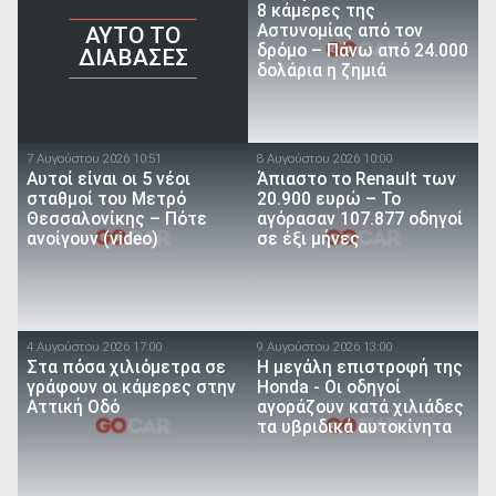
8 κάμερες της
Αστυνομίας από τον
AYTO TO
δρόμο – Πάνω από 24.000
ΔΙΑΒΑΣΕΣ
δολάρια η ζημιά
7 Αυγούστου 2026 10:51
8 Αυγούστου 2026 10:00
Αυτοί είναι οι 5 νέοι
Άπιαστο το Renault των
σταθμοί του Μετρό
20.900 ευρώ – Το
Θεσσαλονίκης – Πότε
αγόρασαν 107.877 οδηγοί
ανοίγουν (video)
σε έξι μήνες
4 Αυγούστου 2026 17:00
9 Αυγούστου 2026 13:00
Στα πόσα χιλιόμετρα σε
Η μεγάλη επιστροφή της
γράφουν οι κάμερες στην
Honda - Οι οδηγοί
Αττική Οδό
αγοράζουν κατά χιλιάδες
τα υβριδικά αυτοκίνητα