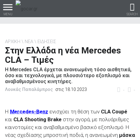
MENU
SEARCH
ΑΡΧΙΚΗ
ΝΕΑ
ΕΙΔΗΣΕΙΣ
Στην Ελλάδα η νέα Mercedes
Βρες τα πάντα για το
CLA – Τιμές
αυτοκίνητο!
Η Mercedes CLA έρχεται ανανεωμένη τόσο αισθητικά,
όσο και τεχνολογικά, με πλουσιότερο εξοπλισμό και
αναβαθμισμένους κινητήρες.
Λουκάς Παπαλάμπρος
στις 18.10.2023
-
-
βρες το!
Η
Mercedes-Benz
ενισχύει τη θέση των
CLA Coupé
και
CLA Shooting Brake
στην αγορά, με πολυάριθμες
καινοτομίες και αναβαθμισμένο βασικό εξοπλισμό. Η
Καινούρια
νέας σχεδίασης μπροστινή ποδιά, η ανανεωμένη
μάσκα