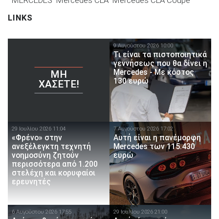
LINKS
9 Αυγούστου 2026 10:00
Τι είναι τα πιστοποιητικά
γεννήσεως που θα δίνει η
Mercedes - Με κόστος
ΜΗ
130 ευρώ
ΧΆΣΕΤΕ!
29 Ιουλίου 2026 11:04
7 Αυγούστου 2026 17:02
«Φρένο» στην
Αυτή είναι η πανέμορφη
ανεξέλεγκτη τεχνητή
Mercedes των 115.430
νοημοσύνη ζητούν
ευρώ
περισσότερα από 1.200
στελέχη και κορυφαίοι
ερευνητές
6 Αυγούστου 2026 17:55
29 Ιουλίου 2026 21:00