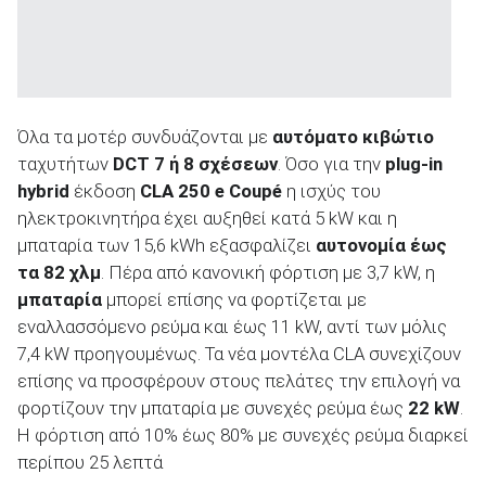
Όλα τα μοτέρ συνδυάζονται με
αυτόματο κιβώτιο
ταχυτήτων
DCT 7 ή 8 σχέσεων
. Όσο για την
plug-in
hybrid
έκδοση
CLA 250 e Coupé
η ισχύς του
ηλεκτροκινητήρα έχει αυξηθεί κατά 5 kW και η
μπαταρία των 15,6 kWh εξασφαλίζει
αυτονομία έως
τα 82 χλμ
. Πέρα από κανονική φόρτιση με 3,7 kW, η
μπαταρία
μπορεί επίσης να φορτίζεται με
εναλλασσόμενο ρεύμα και έως 11 kW, αντί των μόλις
7,4 kW προηγουμένως. Τα νέα μοντέλα CLA συνεχίζουν
επίσης να προσφέρουν στους πελάτες την επιλογή να
φορτίζουν την μπαταρία με συνεχές ρεύμα έως
22 kW
.
Η φόρτιση από 10% έως 80% με συνεχές ρεύμα διαρκεί
περίπου 25 λεπτά