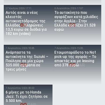
27 Ιουλίου 2026 17:11
6 Αυγούστου 2026 17:07
Αυτός ειναι ο νέος
To αυτοκίνητο που
κλειστός
αγοράζουν κατά χιλιάδες
αυτοκινητόδρομος της
στην Αγγλία - Στην
Ελλάδας - Πληρώνεις
Ελλάδα κοστίζει 21.528
13,5 ευρώ σε διόδια για
ευρώ
182 km (video)
7 Αυγούστου 2026 18:08
7 Αυγούστου 2026 15:38
Ανάρπαστα τα
Ετοιμοπαράδοτο το Νο1
αυτοκίνητα της Suzuki –
pick-up της αγοράς – Το
Πούλησε σε μία χώρα
αποκτάς και με leasing
535.000 οχήματα σε
από 378 ευρώ
τρεις μήνες
7 Αυγούστου 2026 08:00
6 μήνες με το Honda
Jazz: Τι έχει ζητήσει σε
5.500 km;