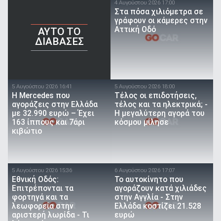
4 Αυγούστου 2026 17:00
Στα πόσα χιλιόμετρα σε
γράφουν οι κάμερες στην
Αττική Οδό
AYTO TO
ΔΙΑΒΑΣΕΣ
5 Αυγούστου 2026 16:41
5 Αυγούστου 2026 18:00
Η Mercedes που
Τέλος οι επιδοτήσεις,
αγοράζεις στην Ελλάδα
τέλος και τα ηλεκτρικά; -
με 32.990 ευρώ – Έχει
Η μεγαλύτερη αγορά του
163 ίππους και 7άρι
κόσμου μίλησε
κιβώτιο
5 Αυγούστου 2026 15:36
6 Αυγούστου 2026 17:07
Εθνική Οδός:
To αυτοκίνητο που
Επιτρέπονται τα
αγοράζουν κατά χιλιάδες
φορτηγά και τα
στην Αγγλία - Στην
λεωφορεία στην
Ελλάδα κοστίζει 21.528
αριστερή λωρίδα - Τι
ευρώ