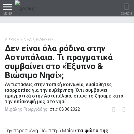
MENU
SEARCH
ΑΡΧΙΚΗ
ΝΕΑ
ΕΙΔΗΣΕΙΣ
Δεν είναι όλα ρόδινα στην
Βρες τα πάντα για το
Αστυπάλαια. Τι πραγματικά
αυτοκίνητο!
συμβαίνει στο «Έξυπνο &
Βιώσιμο Νησί»;
Αντιστάσεις στην τοπική κοινωνία, ευαίσθητες
βρες το!
ισορροπίες για την κυβέρνηση. Ό,τι συμβαίνει
πραγματικά στην Αστυπάλαια, όπως το ζήσαμε κατά
την επίσκεψή μας στο νησί.
Μιχάλης Γεωργιάδης
στις 08.06.2022
-
-
Καινούρια
Την περασμένη Πέμπτη 5 Μαΐου
τα φώτα της