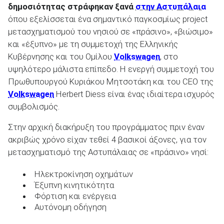
δημοσιότητας στράφηκαν ξανά
στην Αστυπάλαια
όπου εξελίσσεται ένα σημαντικό παγκοσμίως project
μετασχηματισμού του νησιού σε «πράσινο», «βιώσιμο»
και «έξυπνο» με τη συμμετοχή της Ελληνικής
Κυβέρνησης και του Ομίλου
Volkswagen
, στο
ΑΝΑΖΗΤΗΣΗ
υψηλότερο μάλιστα επίπεδο. Η ενεργή συμμετοχή του
Πρωθυπουργού Κυριάκου Μητσοτάκη και του CEO της
Μεταχειρισμένα
Volkswagen
Herbert Diess είναι ένας ιδιαίτερα ισχυρός
συμβολισμός.
Στην αρχική διακήρυξη του προγράμματος πριν έναν
ακριβώς χρόνο είχαν τεθεί 4 βασικοί άξονες, για τον
μετασχηματισμό της Αστυπάλαιας σε «πράσινο» νησί:
ΑΝΑΖΗΤΗΣΗ
Ηλεκτροκίνηση οχημάτων
Έξυπνη κινητικότητα
Επιχειρήσεις
Φόρτιση και ενέργεια
Αυτόνομη οδήγηση