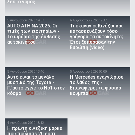
λέει ο νόμος
5 Αυγούστου 2026 14:07
6 Αυγούστου 2026 12:37
AUTO ATHINA 2026: Οι
Τι έκαναν οι Κινέζοι και
τιμές των εισιτηρίων -
κατασκευάζουν τόσο
Το ωράριο της έκθεσης
γρήγορα τα αυτοκίνητα;
αυτοκινήτου
Έτσι ξεπέρασαν την
Ευρώπη (video)
5 Αυγούστου 2026 13:46
5 Αυγούστου 2026 09:00
Αυτό ειναι τo μεγάλο
Η Mercedes αναγνώρισε
μυστικό της Toyota -
το λάθος της -
Γι΄αυτό έγινε το Νο1 στον
Επαναφέρει τα φυσικά
κόσμο
κουμπιά
4 Αυγούστου 2026 18:12
Η πρώτη κινεζική μάρκα
που πούλησε 20 εκατ.