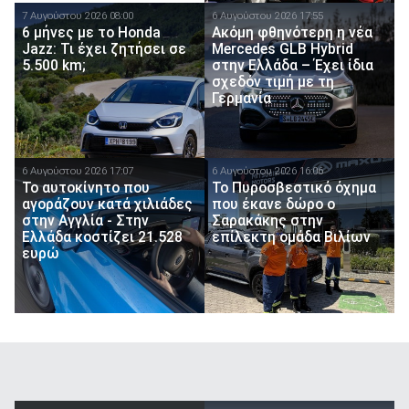
7 Αυγούστου 2026 08:00
6 Αυγούστου 2026 17:55
6 μήνες με το Honda
Ακόμη φθηνότερη η νέα
Jazz: Τι έχει ζητήσει σε
Mercedes GLB Hybrid
5.500 km;
στην Ελλάδα – Έχει ίδια
σχεδόν τιμή με τη
Γερμανία
6 Αυγούστου 2026 17:07
6 Αυγούστου 2026 16:06
To αυτοκίνητο που
Το Πυροσβεστικό όχημα
αγοράζουν κατά χιλιάδες
που έκανε δώρο ο
στην Αγγλία - Στην
Σαρακάκης στην
Ελλάδα κοστίζει 21.528
επίλεκτη ομάδα Βιλίων
ευρώ