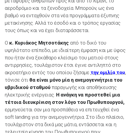
μεταφορές ανθρώπων προς και από το λιμάνι, το
αεροδρόμιο και τα ξενοδοχεία. Μπορούν, ως ένα
βαθμό να ενταχθούν στα νέα προγράμματα έξυπνης
μετακίνησης. Αλλά το έσοδό και ο τρόπος εργασίας
τους όπως και να έχει διαταράσσεται.
Ο
κ. Κυριάκος Μητσοτάκης
από το δικό του
υψηλότατο επίπεδο, με ιδιαίτερη έμφαση και με ύφος
που ήταν ένα ξεκάθαρο κλείσιμο του ματιού στους
αντιρρησίες, τουλάχιστον έτσι έγινε αντιληπτό στο
ακροατήριο εντός του οποίου ζήσαμε
την ομιλία του
,
τόνισε ότι
θα είναι μόνο μία η ανεμογεννήτρια του
υβριδικού σταθμού
παραγωγής και αποθήκευσης
ηλεκτρικής ενέργειας.
Η ανάγκη να προστεθεί μια
τέτοια διευκρίνιση στον λόγο του Πρωθυπουργού,
ερμηνεύεται σαν μια προσπάθεια να επιτευχθεί ένα
soft landing για την ανεμογεννήτρια. Στο ίδιο πλαίσιο,
τουλάχιστον στα δικά μας μάτια, εντάσσεται και η
τελευταία κίνηση του Πρωθυπουργού πριν