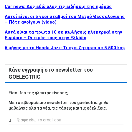
Car news: Δες εδώ όλες τις ειδήσεις της ημέρας
Αυτοί είναι οι 5 νέοι σταθμοί του Μετρό Θεσσαλονίκης
– Πότε ανοίγουν (video)
Αυτά είναι τα πρώτα 10 σε πωλήσεις ηλεκτρικά στην
Ευρώπη – Οι τιμές τους στην Ελλάδα
6 μήνες με το Honda Jazz: Τι έχει ζητήσει σε 5.500 km;
Κάνε εγγραφή στο newsletter του
GOELECTRIC
Είσαι fan της ηλεκτροκίνησης;
Με το εβδομαδιαίο newsletter του goelectric.gr θα
μαθαίνεις όλα τα νέα, τις τάσεις και τις εξελίξεις.