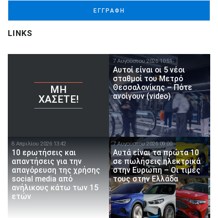
ΕΓΓΡΑΦΗ
LINKS
7 Αυγούστου 2026 10:51
Αυτοί είναι οι 5 νέοι
σταθμοί του Μετρό
Θεσσαλονίκης – Πότε
ΜΗ
ανοίγουν (video)
ΧΆΣΕΤΕ!
8 Απριλίου 2026 13:42
7 Αυγούστου 2026 09:00
10 ερωτήσεις και
Αυτά είναι τα πρώτα 10
απαντήσεις για την
σε πωλήσεις ηλεκτρικά
απαγόρευση της χρήσης
στην Ευρώπη – Οι τιμές
social media από
τους στην Ελλάδα
ανήλικους κάτω των 15
ετών