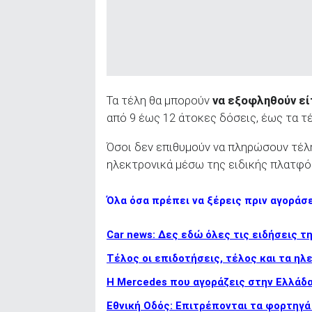
Τα τέλη θα μπορούν
να εξοφληθούν εί
από 9 έως 12 άτοκες δόσεις, έως τα τ
Όσοι δεν επιθυμούν να πληρώσουν τέλ
ηλεκτρονικά μέσω της ειδικής πλατφό
Όλα όσα πρέπει να ξέρεις πριν αγοράσ
Car news: Δες εδώ όλες τις ειδήσεις τ
Τέλος οι επιδοτήσεις, τέλος και τα ηλ
Η Mercedes που αγοράζεις στην Ελλάδα 
Εθνική Οδός: Επιτρέπονται τα φορτηγά 