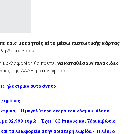
τε τοις μετρητοίς είτε μέσω πιστωτικής κάρτας
έλη Δεκεμβρίου.
η κυκλοφορίας θα πρέπει
να καταθέσουν πινακίδες
ρμας της AAΔE ή στην εφορία.
εις ηλεκτρικό αυτοκίνητο
ης ημέρας
εκτρικά; - Η μεγαλύτερη αγορά του κόσμου μίλησε
με 32.990 ευρώ – Έχει 163 ίππους και 7άρι κιβώτιο
και τα λεωφορεία στην αριστερή λωρίδα - Τι λέει ο