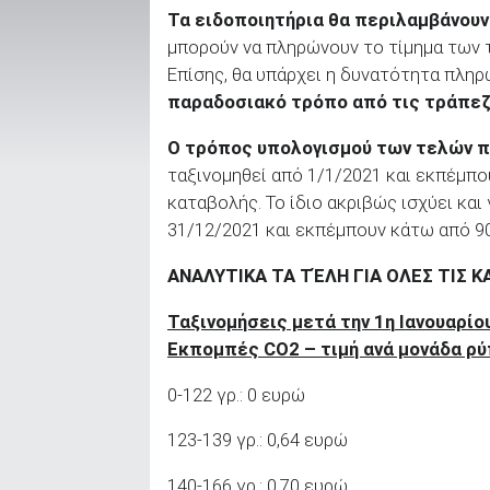
Τα ειδοποιητήρια θα περιλαμβάνουν
μπορούν να πληρώνουν το τίμημα των 
Επίσης, θα υπάρχει η δυνατότητα πλη
ΑΝΑΖΗΤΗΣΗ
παραδοσιακό τρόπο από τις τράπε
Μεταχειρισμένα
Ο τρόπος υπολογισμού των τελών 
ταξινομηθεί από 1/1/2021 και εκπέμπο
καταβολής. Το ίδιο ακριβώς ισχύει και
31/12/2021 και εκπέμπουν κάτω από 90
ΑΝΑΛΥΤΙΚΑ ΤΑ ΤΈΛΗ ΓΙΑ ΟΛΕΣ ΤΙΣ 
ΑΝΑΖΗΤΗΣΗ
Ταξινομήσεις μετά την 1
η
Ιανουαρίο
Εκπομπές CO2 – τιμή ανά μονάδα ρ
Επιχειρήσεις
0-122 γρ.: 0 ευρώ
123-139 γρ.: 0,64 ευρώ
140-166 γρ.: 0,70 ευρώ