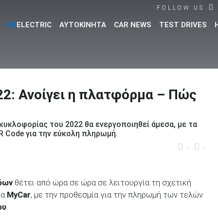
FOLLOW US
GO
ELECTRIC
ΑΥΤΟΚΙΝΗΤΑ
CAR NEWS
TEST DRIVES
Βρες τα πάντα για το αυτοκίνητο!
2: Ανοίγει η πλατφόρμα – Πώς
κυκλοφορίας του 2022 θα ενεργοποιηθεί άμεσα, με τα
R Code για την εύκολη πληρωμή.
-
-
δων
θέτει από ώρα σε ώρα σε λειτουργία τη σχετική
δα
ΜyCar
, με την προθεσμία για την πληρωμή των τελών
ου
.