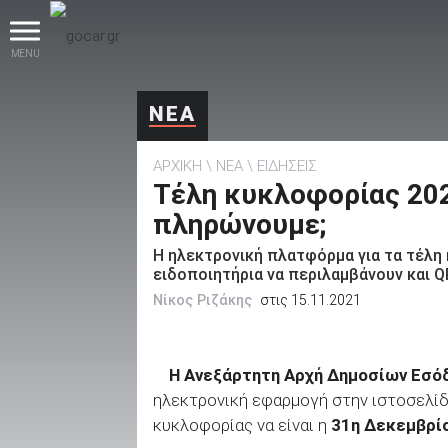
MENU
ΝΕΑ
ΑΡΧΙΚΗ
ΝΕΑ
ΕΙΔΗΣΕΙΣ
Τέλη κυκλοφορίας 202
πληρώνουμε;
Η ηλεκτρονική πλατφόρμα για τα τέλη 
βρες το!
ειδοποιητήρια να περιλαμβάνουν και Q
Νίκος Ριζάκης
στις 15.11.2021
Η Ανεξάρτητη Αρχή Δημοσίων Εσό
Καινούρια
ηλεκτρονική εφαρμογή στην ιστοσελί
κυκλοφορίας να είναι η
31η Δεκεμβρί