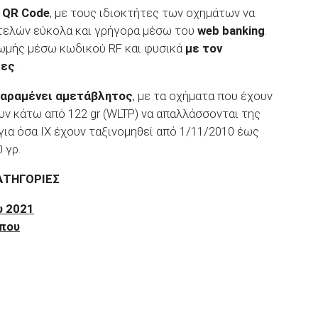
 QR Code
, με τους ιδιοκτήτες των οχημάτων να
τελών εύκολα και γρήγορα μέσω του
web banking
.
ρωμής μέσω κωδικού RF και φυσικά
με τον
ζες
.
παραμένει αμετάβλητος
, με τα οχήματα που έχουν
υν κάτω από 122 gr (WLTP) να απαλλάσσονται της
 για όσα ΙΧ έχουν ταξινομηθεί από 1/11/2010 έως
 γρ.
ΚΑΤΗΓΟΡΙΕΣ
υ 2021
ύπου