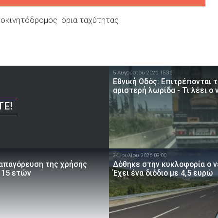
τοκινητόδρομος
όρια ταχύτητας
5 Αυγούστου 2026 15:36
Εθνική Οδός: Επιτρέπονται 
αριστερή λωρίδα - Τι λέει ο 
ΤΕ!
24 Ιουλίου 2026 09:00
 απαγόρευση της χρήσης
Δόθηκε στην κυκλοφορία ο ν
 15 ετών
Έχει ένα διόδιο με 4,5 ευρώ