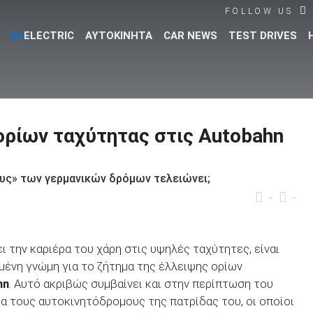
FOLLOW US
GO
ELECTRIC
ΑΥΤΟΚΙΝΗΤΑ
CAR NEWS
TEST DRIVES
Βρες τα πάντα για το αυτοκίνητο!
ορίων ταχύτητας στις Autobahn
ους» των γερμανικών δρόμων τελειώνει;
-
-
ι την καριέρα του χάρη στις υψηλές ταχύτητες, είναι
μένη γνώμη για το ζήτημα της έλλειψης ορίων
hn
. Αυτό ακριβώς συμβαίνει και στην περίπτωση του
ια τους αυτοκινητόδρομους της πατρίδας του, οι οποίοι