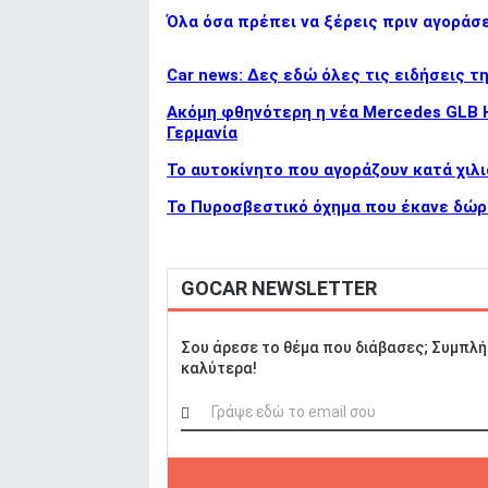
Όλα όσα πρέπει να ξέρεις πριν αγοράσ
ΑΝΑΖΗΤΗΣΗ
Car news: Δες εδώ όλες τις ειδήσεις τ
Ακόμη φθηνότερη η νέα Mercedes GLB Hy
Γερμανία
To αυτοκίνητο που αγοράζουν κατά χιλι
Το Πυροσβεστικό όχημα που έκανε δώρ
GOCAR NEWSLETTER
Σου άρεσε το θέμα που διάβασες; Συμπλή
καλύτερα!