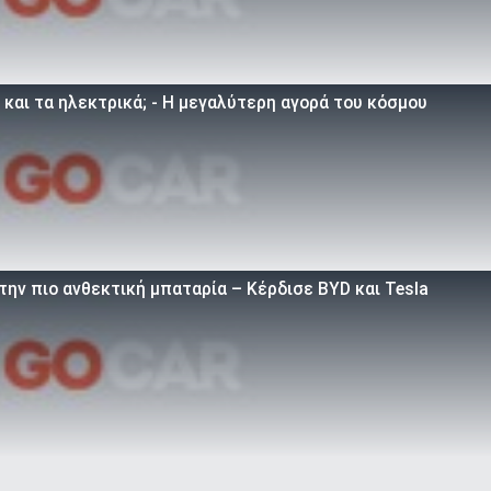
 και τα ηλεκτρικά; - Η μεγαλύτερη αγορά του κόσμου
την πιο ανθεκτική μπαταρία – Κέρδισε BYD και Tesla