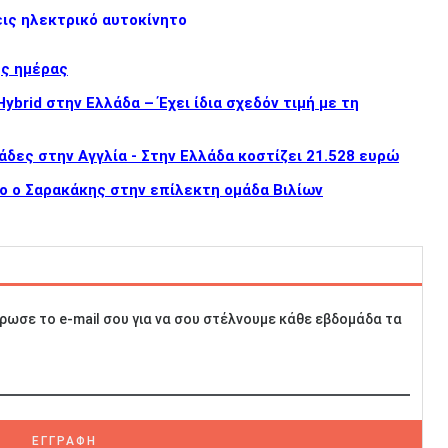
εις ηλεκτρικό αυτοκίνητο
ης ημέρας
brid στην Ελλάδα – Έχει ίδια σχεδόν τιμή με τη
άδες στην Αγγλία - Στην Ελλάδα κοστίζει 21.528 ευρώ
ο ο Σαρακάκης στην επίλεκτη ομάδα Βιλίων
ρωσε το e-mail σου για να σου στέλνουμε κάθε εβδομάδα τα
ΕΓΓΡΑΦΗ