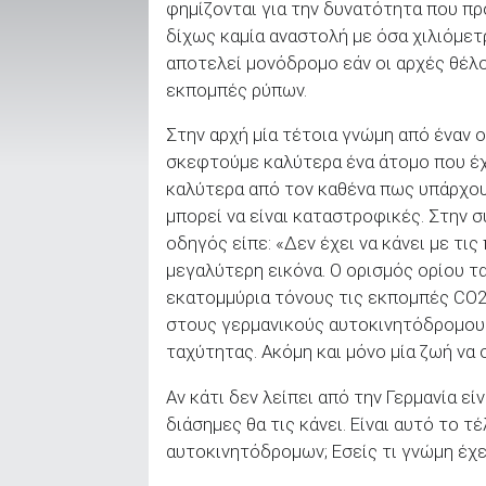
φημίζονται για την δυνατότητα που π
δίχως καμία αναστολή με όσα χιλιόμε
αποτελεί μονόδρομο εάν οι αρχές θέλο
ΑΝΑΖΗΤΗΣΗ
εκπομπές ρύπων.
Στην αρχή μία τέτοια γνώμη από έναν ο
Μεταχειρισμένα
σκεφτούμε καλύτερα ένα άτομο που έχε
καλύτερα από τον καθένα πως υπάρχουν
μπορεί να είναι καταστροφικές. Στην σ
οδηγός είπε: «Δεν έχει να κάνει με τι
μεγαλύτερη εικόνα. Ο ορισμός ορίου τ
εκατομμύρια τόνους τις εκπομπές CO2
ΑΝΑΖΗΤΗΣΗ
στους γερμανικούς αυτοκινητόδρομους,
ταχύτητας. Ακόμη και μόνο μία ζωή να 
Επιχειρήσεις
Αν κάτι δεν λείπει από την Γερμανία εί
διάσημες θα τις κάνει. Είναι αυτό το 
αυτοκινητόδρομων; Εσείς τι γνώμη έχε