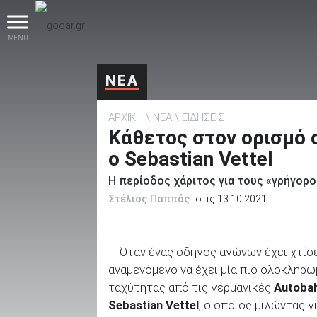
MENU
ΝΕΑ
ΑΡΧΙΚΗ
ΝΕΑ
ΕΙΔΗΣΕΙΣ
Κάθετος στον ορισμό 
ο Sebastian Vettel
Η περίοδος χάριτος για τους «γρήγορ
βρες το!
Στέλιος Παππάς
στις 13.10.2021
Όταν ένας οδηγός αγώνων έχει χτίσε
αναμενόμενο να έχει μία πιο ολοκληρω
Καινούρια
ταχύτητας από τις γερμανικές
Autoba
Sebastian Vettel
, ο οποίος μιλώντας γ