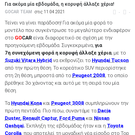
Για ακόμα μία εβδομάδα, η κορυφή άλλαξε χέρια!
GOCAR TEAM
στις 11.04.2021
-
-
Τείνει να γίνει παράδοση! Για ακόμα μία φορά το
μοντέλο που συγκέντρωσε το μεγαλύτερο ενδιαφέρον
ΑΝΑΖΗΤΗΣΗ
στο
GO
CAR
είναι διαφορετικό σε σχέση με την
προηγούμενη εβδομάδα. Συγκεκριμένα,
για
Μεταχειρισμένα
7η συνεχόμενη φορά η κορυφή άλλαξε χέρια
, με το
Suzuki Vitara Hybrid
να εκθρονίζει το
Hyundai Tucson
από την πρώτη θέση. Το κορεάτικο SUV περιορίστηκε
στη 2η θέση, μπροστά από το
Peugeot 2008
, το οποίο
βρέθηκε 3ο χάνοντας και αυτό με τη σειρά του μία
θέση.
ΑΝΑΖΗΤΗΣΗ
Τα
Hyundai Kona
και
Peugeot 3008
συμπληρώνουν την
πρώτη πεντάδα. Πιο πίσω, συναντάμε τα
Dacia
Επιχειρήσεις
Duster
,
Renault Captur
,
Ford Puma
και
Nissan
Qashqai
.
Έκπληξη της εβδομάδας ήταν και η
Toyota
Corolla
, που αποτελεί τη μοναδική νέα είσοδο στο Top