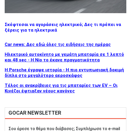
Σκέφτεσαι να αγοράσεις ηλεκτρικό; Δες τι πρέπει να
ξέρεις για τα ηλεκτρικά
Car news: Δες εδώ όλες τις ειδήσεις της ημέρας
Ηλεκτρικό αυτοκίνητο με γεμάτη μπαταρία σε 1 λεπτό
και 48 sec - Η Nio το έκανε πραγματικότητα
H Porsche έγραψε ιστορία - H πιο εντυπωσιακή δοκιμή
δίπλα στο μεγαλύτερο αεροσκάφος
Τέλος οι ανακρίβειες για τις μπαταρίες των EV – Οι
Κινέζοι έφτιαξαν νέους κανόνες
GOCAR NEWSLETTER
Σου άρεσε το θέμα που διάβασες; Συμπλήρωσε το e-mail