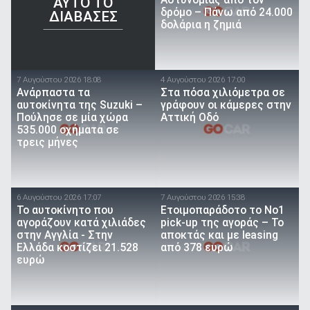
Αστυνομίας από τον
AYTO TO
δρόμο – Πάνω από 24.000
ΔΙΑΒΑΣΕΣ
δολάρια η ζημιά
7 Αυγούστου 2026 18:08
4 Αυγούστου 2026 17:00
Ανάρπαστα τα
Στα πόσα χιλιόμετρα σε
αυτοκίνητα της Suzuki –
γράφουν οι κάμερες στην
Πούλησε σε μία χώρα
Αττική Οδό
535.000 οχήματα σε
τρεις μήνες
6 Αυγούστου 2026 17:07
7 Αυγούστου 2026 15:38
To αυτοκίνητο που
Ετοιμοπαράδοτο το Νο1
αγοράζουν κατά χιλιάδες
pick-up της αγοράς – Το
στην Αγγλία - Στην
αποκτάς και με leasing
Ελλάδα κοστίζει 21.528
από 378 ευρώ
ευρώ