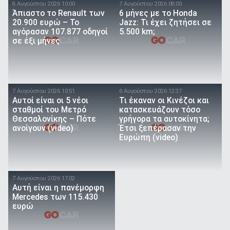
8 Αυγούστου 2026 10:00
7 Αυγούστου 2026 08:00
Άπιαστο το Renault των
6 μήνες με το Honda
20.900 ευρώ – Το
Jazz: Τι έχει ζητήσει σε
αγόρασαν 107.877 οδηγοί
5.500 km;
σε έξι μήνες
7 Αυγούστου 2026 10:51
6 Αυγούστου 2026 12:37
Αυτοί είναι οι 5 νέοι
Τι έκαναν οι Κινέζοι και
σταθμοί του Μετρό
κατασκευάζουν τόσο
Θεσσαλονίκης – Πότε
γρήγορα τα αυτοκίνητα;
ανοίγουν (video)
Έτσι ξεπέρασαν την
Ευρώπη (video)
7 Αυγούστου 2026 17:02
Αυτή είναι η πανέμορφη
Mercedes των 115.430
ευρώ