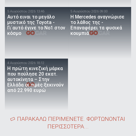
5 Αυγούστου 2026 13:46
5 Αυγούστου 2026 09:00
Αυτό ειναι τo μεγάλο
Η Mercedes αναγνώρισε
μυστικό της Toyota -
το λάθος της -
Γι΄αυτό έγινε το Νο1 στον
Επαναφέρει τα φυσικά
κόσμο
κουμπιά
4 Αυγούστου 2026 18:12
Η πρώτη κινεζική μάρκα
που πούλησε 20 εκατ.
αυτοκίνητα – Στην
Ελλάδα οι τιμές ξεκινούν
από 22.990 ευρώ
ΠΑΡΑΚΑΛΩ ΠΕΡΙΜΕΝΕΤΕ. ΦΟΡΤΩΝΟΝΤΑΙ
ΠΕΡΙΣΣΟΤΕΡΑ...