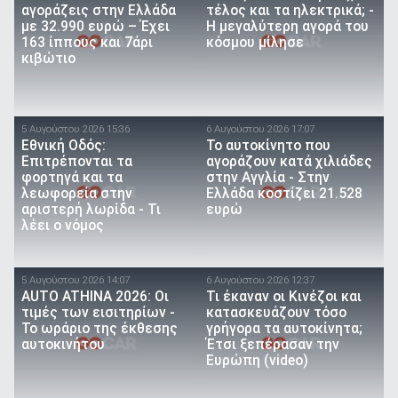
αγοράζεις στην Ελλάδα
τέλος και τα ηλεκτρικά; -
με 32.990 ευρώ – Έχει
Η μεγαλύτερη αγορά του
163 ίππους και 7άρι
κόσμου μίλησε
κιβώτιο
5 Αυγούστου 2026 15:36
6 Αυγούστου 2026 17:07
Εθνική Οδός:
To αυτοκίνητο που
Επιτρέπονται τα
αγοράζουν κατά χιλιάδες
φορτηγά και τα
στην Αγγλία - Στην
λεωφορεία στην
Ελλάδα κοστίζει 21.528
αριστερή λωρίδα - Τι
ευρώ
λέει ο νόμος
5 Αυγούστου 2026 14:07
6 Αυγούστου 2026 12:37
AUTO ATHINA 2026: Οι
Τι έκαναν οι Κινέζοι και
τιμές των εισιτηρίων -
κατασκευάζουν τόσο
Το ωράριο της έκθεσης
γρήγορα τα αυτοκίνητα;
αυτοκινήτου
Έτσι ξεπέρασαν την
Ευρώπη (video)