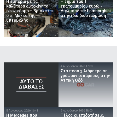
H εμπορία με τα
Η ζημιά του 1
καλύτερα αυτοκίνητα
εκατομμυρίου ευρώ -
στον κόσμο – Βρίσκεται
Διέλυσαν τις Lamborghini
στη Μέκκα της
στην ίδια διασταύρωση
υπερβολής
4 Αυγούστου 2026 17:00
Στα πόσα χιλιόμετρα σε
γράφουν οι κάμερες στην
Αττική Οδό
AYTO TO
ΔΙΑΒΑΣΕΣ
5 Αυγούστου 2026 16:41
5 Αυγούστου 2026 18:00
Η Mercedes που
Τέλος οι επιδοτήσεις,