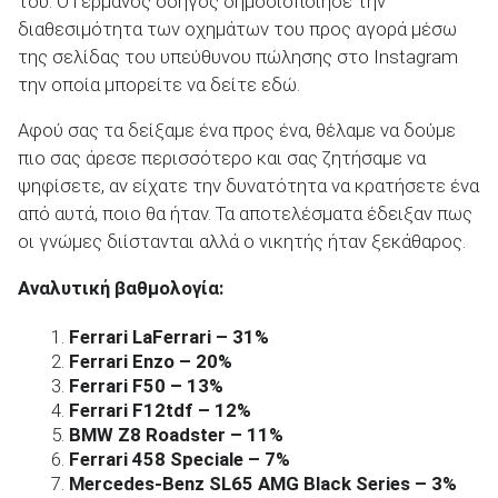
του. Ο Γερμανός οδηγός δημοσιοποίησε την
διαθεσιμότητα των οχημάτων του προς αγορά μέσω
της σελίδας του υπεύθυνου πώλησης στο Instagram
την οποία μπορείτε να δείτε εδώ.
ΑΝΑΖΗΤΗΣΗ
Αφού σας τα δείξαμε ένα προς ένα, θέλαμε να δούμε
πιο σας άρεσε περισσότερο και σας ζητήσαμε να
ψηφίσετε, αν είχατε την δυνατότητα να κρατήσετε ένα
Μεταχειρισμένα
από αυτά, ποιο θα ήταν. Τα αποτελέσματα έδειξαν πως
οι γνώμες διίστανται αλλά ο νικητής ήταν ξεκάθαρος.
Αναλυτική βαθμολογία:
Ferrari LaFerrari – 31%
ΑΝΑΖΗΤΗΣΗ
Ferrari Enzo – 20%
Ferrari F50 – 13%
Ferrari F12tdf – 12%
Επιχειρήσεις
BMW Z8 Roadster – 11%
Ferrari 458 Speciale – 7%
Mercedes-Benz SL65 AMG Black Series – 3%