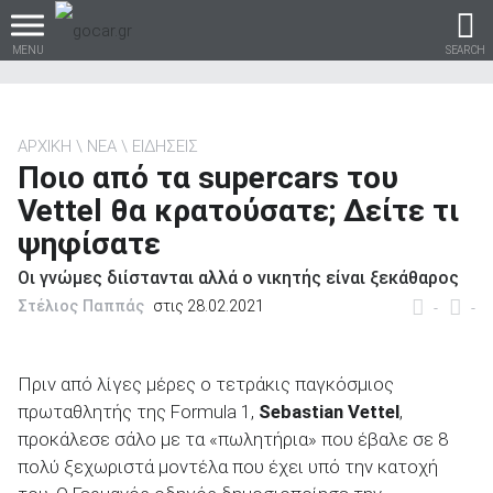
MENU
SEARCH
ΑΡΧΙΚΗ
ΝΕΑ
ΕΙΔΗΣΕΙΣ
Ποιο από τα supercars του
Βρες τα πάντα για το
Vettel θα κρατούσατε; Δείτε τι
αυτοκίνητο!
ψηφίσατε
Οι γνώμες διίστανται αλλά ο νικητής είναι ξεκάθαρος
Στέλιος Παππάς
στις 28.02.2021
-
-
βρες το!
Πριν από λίγες μέρες ο τετράκις παγκόσμιος
πρωταθλητής της Formula 1,
Sebastian Vettel
,
προκάλεσε σάλο με τα «πωλητήρια» που έβαλε σε 8
Καινούρια
πολύ ξεχωριστά μοντέλα που έχει υπό την κατοχή