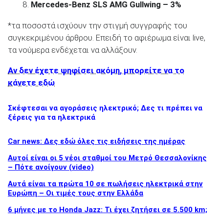
Mercedes-Benz SLS AMG Gullwing – 3%
*τα ποσοστά ισχύουν την στιγμή συγγραφής του
ΑΝΑΖΗΤΗΣΗ
συγκεκριμένου άρθρου. Επειδή το αφιέρωμα είναι live,
τα νούμερα ενδέχεται να αλλάξουν.
Αν δεν έχετε ψηφίσει ακόμη, μπορείτε να το
κάνετε εδώ
Σκέφτεσαι να αγοράσεις ηλεκτρικό; Δες τι πρέπει να
ξέρεις για τα ηλεκτρικά
Car news: Δες εδώ όλες τις ειδήσεις της ημέρας
Αυτοί είναι οι 5 νέοι σταθμοί του Μετρό Θεσσαλονίκης
– Πότε ανοίγουν (video)
Αυτά είναι τα πρώτα 10 σε πωλήσεις ηλεκτρικά στην
Ευρώπη – Οι τιμές τους στην Ελλάδα
6 μήνες με το Honda Jazz: Τι έχει ζητήσει σε 5.500 km;