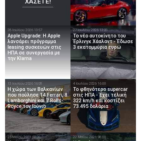
ΧΆΣΕΤΕ!
28 Ιουλίου 2026 13:57
27 Ιουλίου 2026 13:03
Apple Upgrade: Η Apple
Το νέο αυτοκίνητο του
λανσάρει πρόγραμμα
Έρλινγκ Χάαλαντ - Έδωσε
leasing συσκευών στις
3 εκατομμύρια ευρώ
ΗΠΑ σε συνεργασία με
την Klarna
13 Ιουλίου 2026 16:09
4 Ιουλίου 2026 16:00
Η χώρα των Βαλκανίων
To φθηνότερο supercar
που πούλησε 14 Ferrari, 8
στις ΗΠΑ - Έχει τελική
Lamborghini και 7 Rolls-
322 km/h και κοστίζει
Royce τον Ιούνιο
73.495 δολάρια
25 Μαίου 2026 09:00
22 Μαίου 2026 08:00