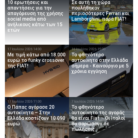
10 ερωτήσεις και
Σε αυτή τη χώρα
απαντήσεις για την
πουλήθηκαν
απαγόρευση της χρήσης
περισσότερες Ferrari και
social media από
Lamborghini, παρά FIAT!
ανήλικους κάτω των 15
ετών
17 Ιουλίου 2026 14:00
16 Ιουλίου 2026 15:00
Με τιμή κάτω από 18.000
Το φθηνότερο
ευρώ το funky crossover
αυτοκίνητο στην Ελλάδα
της FIAT!
σήμερα - Καινούργιο με 5
χρόνια εγγύηση
11 Ιουλίου 2026 11:00
7 Ιουλίου 2026 14:54
Ο Πάπας αγόρασε 20
Το φθηνότερο
αυτοκίνητα – Στην
αυτοκίνητο της αγοράς
Ελλάδα κοστίζουν 10.090
θα είναι Fiat – Οι Ιταλοί
ευρώ
θα σαρώσουν σε
πωλήσεις