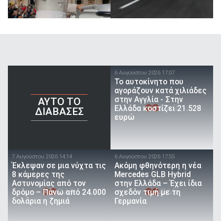
6 Αυγούστου 2026 17:07
To αυτοκίνητο που
αγοράζουν κατά χιλιάδες
στην Αγγλία - Στην
AYTO TO
Ελλάδα κοστίζει 21.528
ΔΙΑΒΑΣΕΣ
ευρώ
7 Αυγούστου 2026 14:14
6 Αυγούστου 2026 17:55
Έκλεψαν σε μια νύχτα τις
Ακόμη φθηνότερη η νέα
8 κάμερες της
Mercedes GLB Hybrid
Αστυνομίας από τον
στην Ελλάδα – Έχει ίδια
δρόμο – Πάνω από 24.000
σχεδόν τιμή με τη
δολάρια η ζημιά
Γερμανία