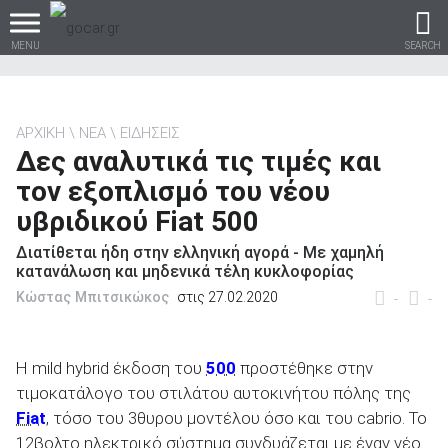
MENU
SEARCH
ΑΡΧΙΚΗ
ΝΕΑ
ΕΙΔΗΣΕΙΣ
Δες αναλυτικά τις τιμές και
Βρες τα πάντα για το
τον εξοπλισμό του νέου
αυτοκίνητο!
υβριδικού Fiat 500
Διατίθεται ήδη στην ελληνική αγορά - Με χαμηλή
κατανάλωση και μηδενικά τέλη κυκλοφορίας
Κώστας Μπιτσικώκος
στις 27.02.2020
βρες το!
-
-
Η mild hybrid έκδοση του
500
προστέθηκε στην
τιμοκατάλογο του στιλάτου αυτοκινήτου πόλης της
Καινούρια
Fiat
, τόσο του 3θυρου μοντέλου όσο και του cabrio. Το
12βολτο ηλεκτρικό σύστημα συνδυάζεται με έναν νέο