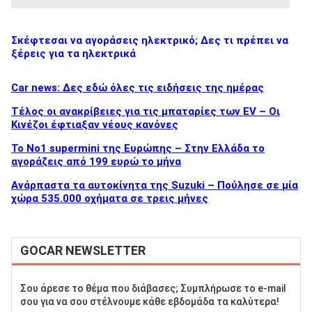
Σκέφτεσαι να αγοράσεις ηλεκτρικό; Δες τι πρέπει να
ξέρεις για τα ηλεκτρικά
Car news: Δες εδώ όλες τις ειδήσεις της ημέρας
Τέλος οι ανακρίβειες για τις μπαταρίες των EV – Οι
Κινέζοι έφτιαξαν νέους κανόνες
Το No1 supermini της Ευρώπης – Στην Ελλάδα το
αγοράζεις από 199 ευρώ το μήνα
Ανάρπαστα τα αυτοκίνητα της Suzuki – Πούλησε σε μία
χώρα 535.000 οχήματα σε τρεις μήνες
GOCAR NEWSLETTER
Σου άρεσε το θέμα που διάβασες; Συμπλήρωσε το e-mail
σου για να σου στέλνουμε κάθε εβδομάδα τα καλύτερα!