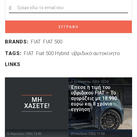
ΕΓΓΡΑΦΗ
BRANDS:
FIAT
FIAT 500
TAGS:
FIAT
Fiat 500 Hybrid
υβριδικό αυτοκίνητο
LINKS
3 Αυγούστου 2026 15:20
Έπεσε η τιμή του
υβριδικού FIAT – Το
αγοράζεις με 18.990
ΜΗ
ευρώ και 8 χρόνια
ΧΆΣΕΤΕ!
εγγύηση
8 Απριλίου 2026 13:42
25 Ιουλίου 2026 11:00