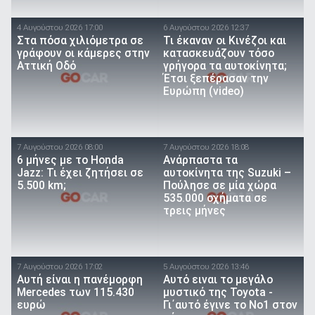
4 Αυγούστου 2026 17:00
6 Αυγούστου 2026 12:37
Στα πόσα χιλιόμετρα σε
Τι έκαναν οι Κινέζοι και
γράφουν οι κάμερες στην
κατασκευάζουν τόσο
Αττική Οδό
γρήγορα τα αυτοκίνητα;
Έτσι ξεπέρασαν την
Ευρώπη (video)
7 Αυγούστου 2026 08:00
7 Αυγούστου 2026 18:08
6 μήνες με το Honda
Ανάρπαστα τα
Jazz: Τι έχει ζητήσει σε
αυτοκίνητα της Suzuki –
5.500 km;
Πούλησε σε μία χώρα
535.000 οχήματα σε
τρεις μήνες
7 Αυγούστου 2026 17:02
5 Αυγούστου 2026 13:46
Αυτή είναι η πανέμορφη
Αυτό ειναι τo μεγάλο
Mercedes των 115.430
μυστικό της Toyota -
ευρώ
Γι΄αυτό έγινε το Νο1 στον