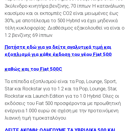
3κύλινδρο κινητήρα βενζίνης, 70 ίππων. Η κατανάλωση
καυσίμου και οι εκπομπές CO2 είναι μειωμένες έως
30%, με αποτέλεσμα το 500 Hybrid να έχει μηδενικά
τέλη κυκλοφορίας. Διαθέσιμος εξακολουθεί να είναι ο
ΑΝΑΖΗΤΗΣΗ
1.2 βενζίνης 69 ίππων.
Πατήστε εδώ για να δείτε αναλυτικά τιμή και
Μεταχειρισμένα
εξοπλισμό για κάθε έκδοση του νέου Fiat 500
καθώς και του Fiat 500C
Τα επίπεδα εξοπλισμού είναι τα Pop, Lounge, Sport,
Star και Rockstar για το 1.2 και τα Pop, Lounge, Star,
ΑΝΑΖΗΤΗΣΗ
Rockstar και Launch Edition για το 1.0 Hybrid. Όλες οι
εκδόσεις του Fiat 500 προσφέρονται με προωθητική
Επιχειρήσεις
ενέργεια 1.000 ευρώ σε σχέση με την προτεινόμενη
λιανική τιμή τιμοκαταλόγου.
ΔΕΙΤΕ ΑΚΟΜΗ: ΟΔΗΓΟΥΜΕ ΤΑ ΥΒΡΙΔΙΚΑ 500 ΚΑΙ