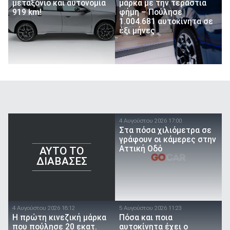
μεταξόνιο και αυτονομία
μάρκα με την τεράστια
919 km!
φήμη – Πούλησε
1.004.681 αυτοκίνητα σε
έξι μήνες
4 Αυγούστου 2026 17:00
Στα πόσα χιλιόμετρα σε
γράφουν οι κάμερες στην
Αττική Οδό
AYTO TO
ΔΙΑΒΑΣΕΣ
4 Αυγούστου 2026 18:12
5 Αυγούστου 2026 11:23
Η πρώτη κινεζική μάρκα
Πόσα και ποια
που πούλησε 20 εκατ.
αυτοκίνητα έχει ο