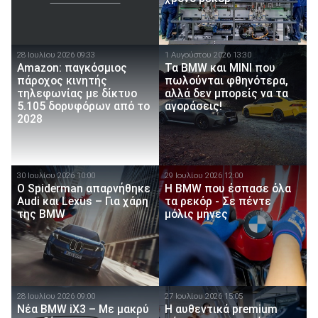
28 Ιουλίου 2026 09:33
1 Αυγούστου 2026 13:30
Amazon: παγκόσμιος
Τα BMW και MINI που
πάροχος κινητής
πωλούνται φθηνότερα,
τηλεφωνίας με δίκτυο
αλλά δεν μπορείς να τα
5.105 δορυφόρων από το
αγοράσεις!
2028
30 Ιουλίου 2026 10:00
29 Ιουλίου 2026 12:00
O Spiderman απαρνήθηκε
Η BMW που έσπασε όλα
Audi και Lexus – Για χάρη
τα ρεκόρ - Σε πέντε
της BMW
μόλις μήνες
28 Ιουλίου 2026 09:00
27 Ιουλίου 2026 15:05
Νέα BMW iX3 – Mε μακρύ
Η αυθεντικά premium