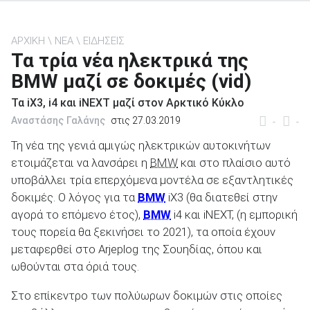
ΑΡΧΙΚΗ
ΝΕΑ
ΕΙΔΗΣΕΙΣ
Τα τρία νέα ηλεκτρικά της
BMW μαζί σε δοκιμές (vid)
ΑΝΑΖΗΤΗΣΗ
Τα iX3, i4 και iNEXT μαζί στον Αρκτικό Κύκλο
Μεταχειρισμένα
Αναστάσης Γαλάνης
στις 27.03.2019
-
-
Τη νέα της γενιά αμιγώς ηλεκτρικών αυτοκινήτων
ετοιμάζεται να λανσάρει η
BMW
και στο πλαίσιο αυτό
υποβάλλει τρία επερχόμενα μοντέλα σε εξαντλητικές
δοκιμές. Ο λόγος για τα
BMW
iX3 (θα διατεθεί στην
αγορά το επόμενο έτος),
BMW
i4 και iΝΕΧΤ, (η εμπορική
ΑΝΑΖΗΤΗΣΗ
τους πορεία θα ξεκινήσει το 2021), τα οποία έχουν
μεταφερθεί στο Arjeplog της Σουηδίας, όπου και
Επιχειρήσεις
ωθούνται στα όριά τους.
Στο επίκεντρο των πολύωρων δοκιμών στις οποίες