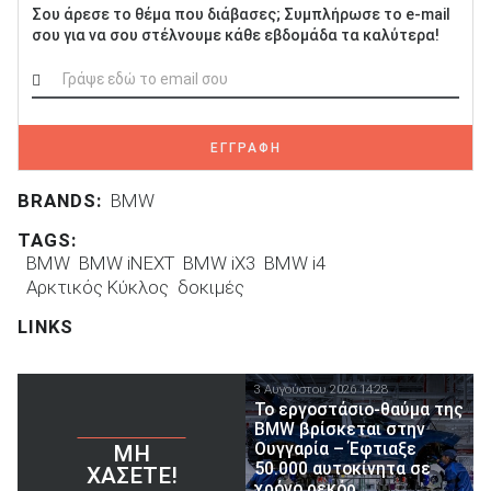
Σου άρεσε το θέμα που διάβασες; Συμπλήρωσε το e-mail
σου για να σου στέλνουμε κάθε εβδομάδα τα καλύτερα!
ΕΓΓΡΑΦΗ
BRANDS:
BMW
TAGS:
BMW
BMW iNEXT
BMW iX3
BMW i4
Αρκτικός Κύκλος
δοκιμές
LINKS
3 Αυγούστου 2026 14:28
Το εργοστάσιο-θαύμα της
BMW βρίσκεται στην
Ουγγαρία – Έφτιαξε
ΜΗ
50.000 αυτοκίνητα σε
ΧΆΣΕΤΕ!
χρόνο ρεκόρ