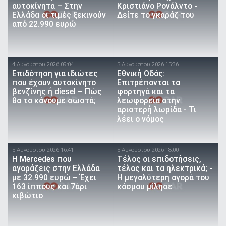
αυτοκίνητα – Στην
Κριστιάνο Ρονάλντο -
Ελλάδα οι τιμές ξεκινούν
Δείτε το γκαράζ του
από 22.990 ευρώ
4 Αυγούστου 2026 09:04
5 Αυγούστου 2026 15:36
Επιδότηση για ιδιώτες
Εθνική Οδός:
που έχουν αυτοκίνητο
Επιτρέπονται τα
βενζίνης ή diesel – Πώς
φορτηγά και τα
θα το κάνουμε σωστά;
λεωφορεία στην
αριστερή λωρίδα - Τι
λέει ο νόμος
5 Αυγούστου 2026 16:41
5 Αυγούστου 2026 18:00
Η Mercedes που
Τέλος οι επιδοτήσεις,
αγοράζεις στην Ελλάδα
τέλος και τα ηλεκτρικά; -
με 32.990 ευρώ – Έχει
Η μεγαλύτερη αγορά του
163 ίππους και 7άρι
κόσμου μίλησε
κιβώτιο