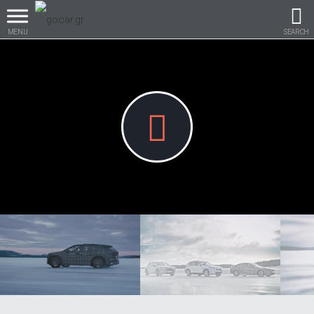
MENU
SEARCH
Βρες τα πάντα για το
αυτοκίνητο!
βρες το!
Καινούρια