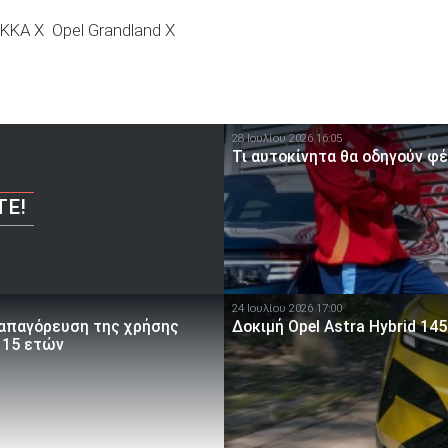
KKA X
Opel Grandland X
28 Ιουλίου 2026 16:05
Τι αυτοκίνητα θα οδηγούν φ
ΤΕ!
24 Ιουλίου 2026 17:00
 απαγόρευση της χρήσης
Δοκιμή Opel Astra Hybrid 145
 15 ετών