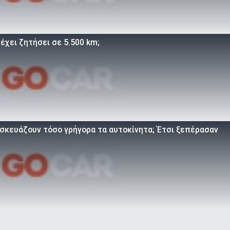
 έχει ζητήσει σε 5.500 km;
τασκευάζουν τόσο γρήγορα τα αυτοκίνητα; Έτσι ξεπέρασαν