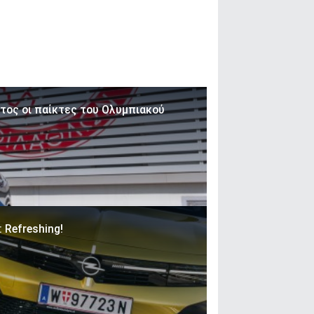
έτος οι παίκτες του Ολυμπιακού
: Refreshing!