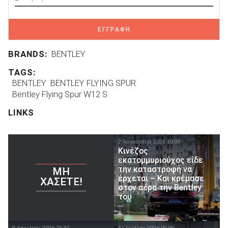
ΕΓΓΡΑΦΗ
BRANDS:
BENTLEY
TAGS:
BENTLEY
BENTLEY FLYING SPUR
Bentley Flying Spur W12 S
LINKS
2 Αυγούστου 2026 10:00
Κινέζος
εκατομμυριούχος είδε
την καταστροφή να
ΜΗ
έρχεται – Και κρέμασε
ΧΆΣΕΤΕ!
στον αέρα την Bentley
του