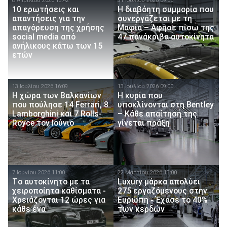
8 Απριλίου 2026 13:42
31 Ιουλίου 2026 09:00
10 ερωτήσεις και
Η διαβόητη συμμορία που
απαντήσεις για την
συνεργάζεται με τη
απαγόρευση της χρήσης
Μαφία – Άφησε πίσω της
social media από
47 πανάκριβα αυτοκίνητα
ανήλικους κάτω των 15
ετών
13 Ιουλίου 2026 16:09
13 Ιουλίου 2026 09:00
Η χώρα των Βαλκανίων
Η κυρία που
που πούλησε 14 Ferrari, 8
υποκλίνονται στη Bentley
Lamborghini και 7 Rolls-
– Κάθε απαίτησή της
Royce τον Ιούνιο
γίνεται πράξη
7 Ιουνίου 2026 11:00
22 Μαρτίου 2026 13:00
Tο αυτοκίνητο με τα
Luxury μάρκα απολύει
χειροποίητα καθίσματα -
275 εργαζόμενους στην
Χρειάζονται 12 ώρες για
Ευρώπη - Έχασε το 40%
κάθε ένα
των κερδών