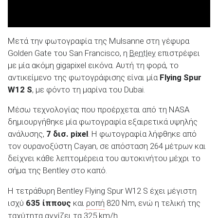
Μετά την φωτογραφία της Mulsanne στη γέφυρα
Golden Gate του San Francisco, η
Bentley
επιστρέφει
ΑΝΑΖΗΤΗΣΗ
με μία ακόμη gigapixel εικόνα. Αυτή τη φορά, το
αντικείμενο της φωτογράφισης είναι μία
Flying Spur
Μεταχειρισμένα
W12 S
, με φόντο τη μαρίνα του Dubai.
Μέσω τεχνολογίας που προέρχεται από τη NASA
δημιουργήθηκε μία φωτογραφία εξαιρετικά υψηλής
ανάλυσης,
7 δισ. pixel
. Η φωτογραφία λήφθηκε από
τον ουρανοξύστη Cayan, σε απόσταση 264 μέτρων και
ΑΝΑΖΗΤΗΣΗ
δείχνει κάθε λεπτομέρεια του αυτοκινήτου μέχρι το
σήμα της Bentley στο καπό.
Επιχειρήσεις
Η τετράθυρη Bentley Flying Spur W12 S έχει μέγιστη
ισχύ
635 ίππους
και
ροπή
820 Nm, ενώ η τελική της
ταχύτητα αγγίζει τα 325 km/h.