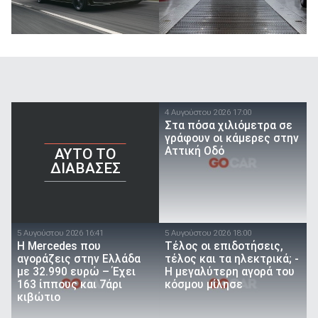
4 Αυγούστου 2026 17:00
Στα πόσα χιλιόμετρα σε
γράφουν οι κάμερες στην
Αττική Οδό
AYTO TO
ΔΙΑΒΑΣΕΣ
5 Αυγούστου 2026 16:41
5 Αυγούστου 2026 18:00
Η Mercedes που
Τέλος οι επιδοτήσεις,
αγοράζεις στην Ελλάδα
τέλος και τα ηλεκτρικά; -
με 32.990 ευρώ – Έχει
Η μεγαλύτερη αγορά του
163 ίππους και 7άρι
κόσμου μίλησε
κιβώτιο