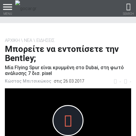
MENU
SEARCH
ΑΡΧΙΚΗ
ΝΕΑ
ΕΙΔΗΣΕΙΣ
Μπορείτε να εντοπίσετε την
Βρες τα πάντα για το
Bentley;
αυτοκίνητο!
Μία Flying Spur είναι κρυμμένη στο Dubai, στη φωτό
ανάλυσης 7 δισ. pixel
Κώστας Μπιτσικώκος
στις 26.03.2017
-
-
βρες το!
Καινούρια