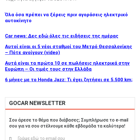
Όλα όσα πρέπει να ξέρεις πριν αγοράσεις ηλεκτρικό
αυτοκίνητο
ΑΝΑΖΗΤΗΣΗ
Car news: Δες εδώ όλες τις ειδήσεις της ημέρας
Αυτοί είναι οι 5 νέοι σταθμοί του Μετρό Θεσσαλονίκης
– Πότε ανοίγουν (video)
Αυτά είναι τα πρώτα 10 σε πωλήσεις ηλεκτρικά στην
Ευρώπη – Οι τιμές τους στην Ελλάδα
6 μήνες με το Honda Jazz: Τι έχει ζητήσει σε 5.500 km;
GOCAR NEWSLETTER
Σου άρεσε το θέμα που διάβασες; Συμπλήρωσε το e-mail
σου για να σου στέλνουμε κάθε εβδομάδα τα καλύτερα!