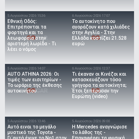
5 Αυγούστου 2026 15:36
6 Αυγούστου 2026 17:07
Εθνική Οδός:
To αυτοκίνητο που
Επιτρέπονται τα
αγοράζουν κατά χιλιάδες
φορτηγά και τα
στην Αγγλία - Στην
λεωφορεία στην
Ελλάδα κοστίζει 21.528
αριστερή λωρίδα - Τι
ευρώ
λέει ο νόμος
5 Αυγούστου 2026 14:07
6 Αυγούστου 2026 12:37
AUTO ATHINA 2026: Οι
Τι έκαναν οι Κινέζοι και
τιμές των εισιτηρίων -
κατασκευάζουν τόσο
Το ωράριο της έκθεσης
γρήγορα τα αυτοκίνητα;
αυτοκινήτου
Έτσι ξεπέρασαν την
Ευρώπη (video)
5 Αυγούστου 2026 13:46
5 Αυγούστου 2026 09:00
Αυτό ειναι τo μεγάλο
Η Mercedes αναγνώρισε
μυστικό της Toyota -
το λάθος της -
Γι΄αυτό έγινε το Νο1 στον
Επαναφέρει τα φυσικά