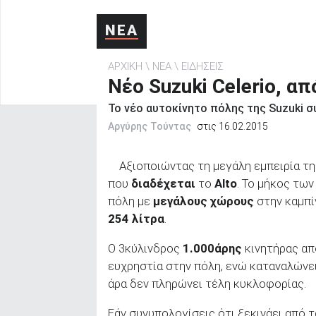
ΑΝΑΖΗΤΗΣΗ
ΝΕΑ
ΑΡΧΙΚΗ
ΝΕΑ
ΕΙΔΗΣΕΙΣ
Νέο Suzuki Celerio, απ
Το νέο αυτοκίνητο πόλης της Suzuki σ
Αργύρης Τούντας
στις 16.02.2015
Αξιοποιώντας τη μεγάλη εμπειρία τη
που
διαδέχεται
το
Alto
. Το μήκος των
πόλη με
μεγάλους χώρους
στην καμπί
254 λίτρα
.
Ο 3κύλινδρος
1.000άρης
κινητήρας απ
ευχρηστία στην πόλη, ενώ καταναλώνε
άρα δεν πληρώνει τέλη κυκλοφορίας.
Εάν συνυπολογίσεις ότι ξεκινάει από 