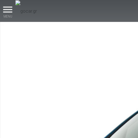
MENU
βρες το!
Καινούρια