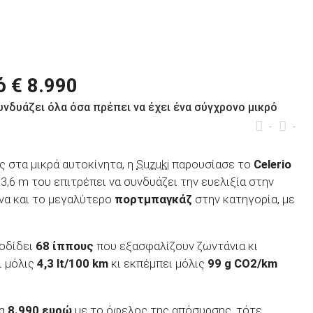
ό € 8.990
υνδυάζει όλα όσα πρέπει να έχει ένα σύγχρονο μικρό
-
-
ς στα μικρά αυτοκίνητα, η
Suzuki
παρουσίασε το
Celerio
 3,6 m του επιτρέπει να συνδυάζει την ευελιξία στην
να και το μεγαλύτερο
πορτμπαγκάζ
στην κατηγορία, με
οδίδει
68 ίππους
που εξασφαλίζουν ζωντάνια κι
ι μόλις
4,3 lt/100 km
κι εκπέμπει μόλις
99 g CO2/km
τα
8.990 ευρώ
με το όφελος της απόσυρσης, τότε