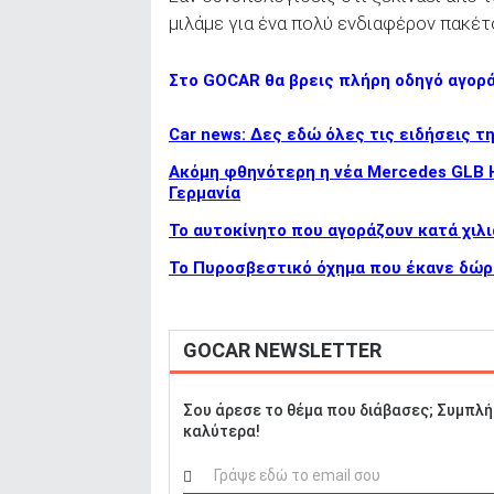
μιλάμε για ένα πολύ ενδιαφέρον πακέτο
Στο GOCAR θα βρεις πλήρη οδηγό αγορ
Car news: Δες εδώ όλες τις ειδήσεις τ
Ακόμη φθηνότερη η νέα Mercedes GLB Hy
Γερμανία
To αυτοκίνητο που αγοράζουν κατά χιλι
Το Πυροσβεστικό όχημα που έκανε δώρ
GOCAR NEWSLETTER
Σου άρεσε το θέμα που διάβασες; Συμπλή
καλύτερα!