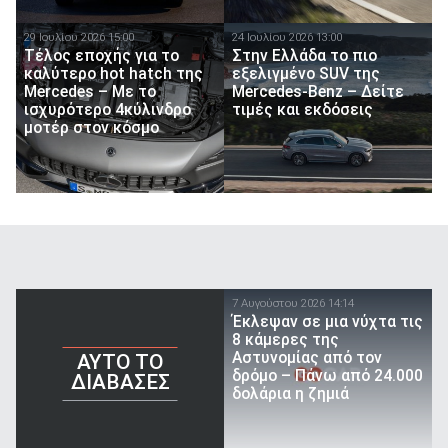
29 Ιουλίου 2026 15:00
24 Ιουλίου 2026 13:00
Τέλος εποχής για το
Στην Ελλάδα το πιο
καλύτερο hot hatch της
εξελιγμένο SUV της
Mercedes – Με το
Mercedes-Benz – Δείτε
ισχυρότερο 4κύλινδρο
τιμές και εκδόσεις
μοτέρ στον κόσμο
7 Αυγούστου 2026 14:14
Έκλεψαν σε μια νύχτα τις
8 κάμερες της
Αστυνομίας από τον
AYTO TO
δρόμο – Πάνω από 24.000
ΔΙΑΒΑΣΕΣ
δολάρια η ζημιά