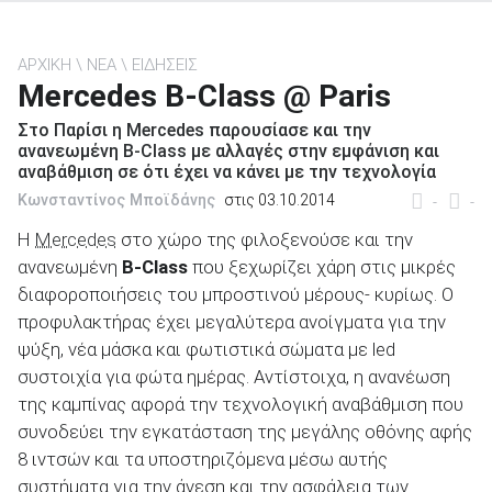
ΑΡΧΙΚΗ
ΝΕΑ
ΕΙΔΗΣΕΙΣ
Mercedes B-Class @ Paris
ΑΝΑΖΗΤΗΣΗ
Στο Παρίσι η Mercedes παρουσίασε και την
ανανεωμένη B-Class με αλλαγές στην εμφάνιση και
αναβάθμιση σε ότι έχει να κάνει με την τεχνολογία
Μεταχειρισμένα
Κωνσταντίνος Μποϊδάνης
στις 03.10.2014
-
-
Η
Mercedes
στο χώρο της φιλοξενούσε και την
ανανεωμένη
B-Class
που ξεχωρίζει χάρη στις μικρές
διαφοροποιήσεις του μπροστινού μέρους- κυρίως. Ο
προφυλακτήρας έχει μεγαλύτερα ανοίγματα για την
ψύξη, νέα μάσκα και φωτιστικά σώματα με led
ΑΝΑΖΗΤΗΣΗ
συστοιχία για φώτα ημέρας. Αντίστοιχα, η ανανέωση
της καμπίνας αφορά την τεχνολογική αναβάθμιση που
Επιχειρήσεις
συνοδεύει την εγκατάσταση της μεγάλης οθόνης αφής
8 ιντσών και τα υποστηριζόμενα μέσω αυτής
συστήματα για την άνεση και την ασφάλεια των