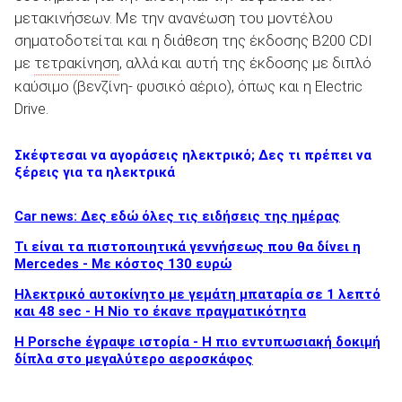
μετακινήσεων. Με την ανανέωση του μοντέλου
σηματοδοτείται και η διάθεση της έκδοσης B200 CDI
με
τετρακίνηση
, αλλά και αυτή της έκδοσης με διπλό
ΑΝΑΖΗΤΗΣΗ
καύσιμο (βενζίνη- φυσικό αέριο), όπως και η Electric
Drive.
Σκέφτεσαι να αγοράσεις ηλεκτρικό; Δες τι πρέπει να
ξέρεις για τα ηλεκτρικά
Car news: Δες εδώ όλες τις ειδήσεις της ημέρας
Τι είναι τα πιστοποιητικά γεννήσεως που θα δίνει η
Mercedes - Με κόστος 130 ευρώ
Ηλεκτρικό αυτοκίνητο με γεμάτη μπαταρία σε 1 λεπτό
και 48 sec - Η Nio το έκανε πραγματικότητα
H Porsche έγραψε ιστορία - H πιο εντυπωσιακή δοκιμή
δίπλα στο μεγαλύτερο αεροσκάφος