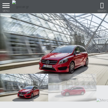
MENU
SEARCH
Βρες τα πάντα για το
αυτοκίνητο!
βρες το!
Καινούρια