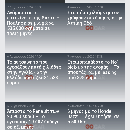
7 Αυγούστου 2026 18:08
4 Αυγούστου 2026 17:00
Ανάρπαστα τα
Στα πόσα χιλιόμετρα σε
αυτοκίνητα της Suzuki –
γράφουν οι κάμερες στην
Πούλησε σε μία χώρα
Αττική Οδό
535.000 οχήματα σε
τρεις μήνες
6 Αυγούστου 2026 17:07
7 Αυγούστου 2026 15:38
To αυτοκίνητο που
Ετοιμοπαράδοτο το Νο1
αγοράζουν κατά χιλιάδες
pick-up της αγοράς – Το
στην Αγγλία - Στην
αποκτάς και με leasing
Ελλάδα κοστίζει 21.528
από 378 ευρώ
ευρώ
8 Αυγούστου 2026 10:00
7 Αυγούστου 2026 08:00
Άπιαστο το Renault των
6 μήνες με το Honda
20.900 ευρώ – Το
Jazz: Τι έχει ζητήσει σε
αγόρασαν 107.877 οδηγοί
5.500 km;
σε έξι μήνες